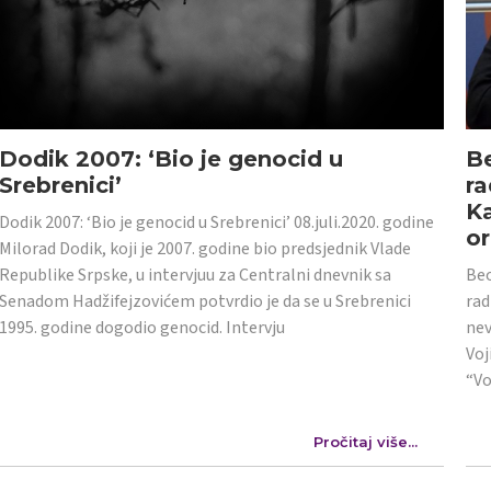
Dodik 2007: ‘Bio je genocid u
Be
Srebrenici’
ra
Ka
Dodik 2007: ‘Bio je genocid u Srebrenici’ 08.juli.2020. godine
or
Milorad Dodik, koji je 2007. godine bio predsjednik Vlade
Republike Srpske, u intervjuu za Centralni dnevnik sa
Beo
Senadom Hadžifejzovićem potvrdio je da se u Srebrenici
rad
1995. godine dogodio genocid. Intervju
nev
Voj
“Vo
Pročitaj više...