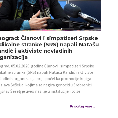
ograd: Članovi i simpatizeri Srpske
dikalne stranke (SRS) napali Natašu
ndić i aktiviste nevladinih
ganizacija
grad, 05.02.2020. godine Članovi i simpatizeri Srpske
ikalne stranke (SRS) napali Natašu Kandić i aktiviste
ladinih organizacija prije početka promocije knjiga
islava Šešelja, kojima se negira genocid u Srebrenici
jsilav Šešelj je uveo nasilje u institucije i to se
Pročitaj više...