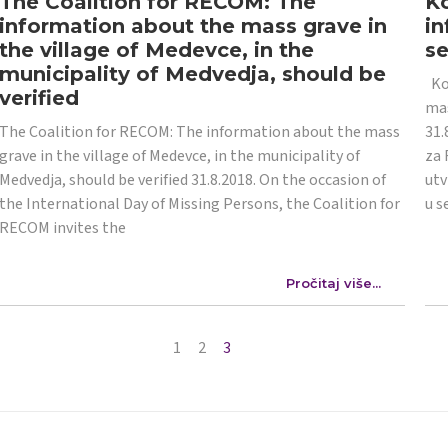
The Coalition for RECOM: The
Ko
information about the mass grave in
in
the village of Medevce, in the
s
municipality of Medvedja, should be
Koa
verified
mas
The Coalition for RECOM: The information about the mass
31.
grave in the village of Medevce, in the municipality of
za 
Medvedja, should be verified 31.8.2018. On the occasion of
utv
the International Day of Missing Persons, the Coalition for
u s
RECOM invites the
Pročitaj više...
1
2
3