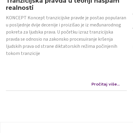
Tranzicijska pravda u teoriji naspam
realnosti
KONCEPT Koncept tranzicijske pravde je postao popularan
u posljednje dvije decenije i proizišao je iz međunarodnog
pokreta za ljudska prava. U početku izraz tranzicijska
pravda se odnosio na zakonsko procesuiranje kršenja
ljudskih prava od strane diktatorskih režima počinjenih
tokom tranzicije
Pročitaj više...