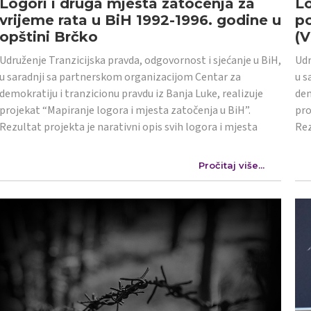
Logori i druga mjesta zatočenja za
Lo
vrijeme rata u BiH 1992-1996. godine u
po
opštini Brčko
(
Udruženje Tranzicijska pravda, odgovornost i sjećanje u BiH,
Udr
u saradnji sa partnerskom organizacijom Centar za
u s
demokratiju i tranzicionu pravdu iz Banja Luke, realizuje
dem
projekat “Mapiranje logora i mjesta zatočenja u BiH”.
pro
Rezultat projekta je narativni opis svih logora i mjesta
Rez
Pročitaj više...