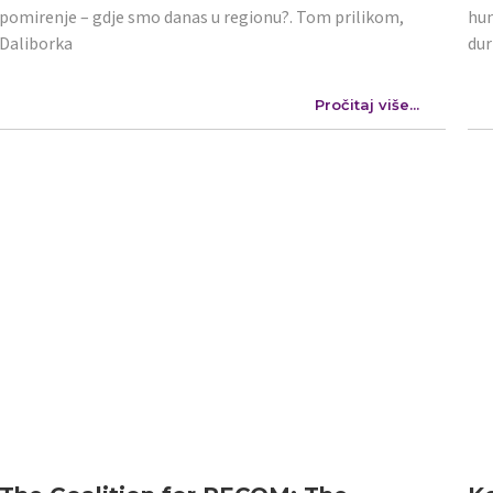
pomirenje – gdje smo danas u regionu?. Tom prilikom,
hum
Daliborka
dur
Pročitaj više...