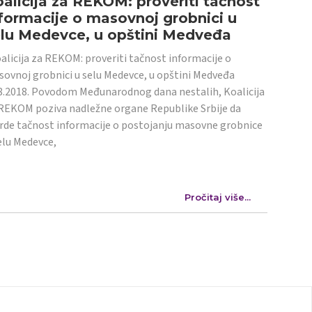
alicija za REKOM: proveriti tačnost
formacije o masovnoj grobnici u
elu Medevce, u opštini Medveđa
licija za REKOM: proveriti tačnost informacije o
ovnoj grobnici u selu Medevce, u opštini Medveđa
8.2018. Povodom Međunarodnog dana nestalih, Koalicija
REKOM poziva nadležne organe Republike Srbije da
rde tačnost informacije o postojanju masovne grobnice
elu Medevce,
Pročitaj više...