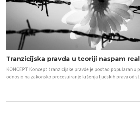
Tranzicijska pravda u teoriji naspam rea
KONCEPT Koncept tranzicijske pravde je postao popularan u posl
odnosio na zakonsko procesuiranje kršenja ljudskih prava od s