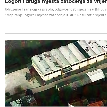
Logori i druga mjesta zatočenja za vrije
Udruženje Tranzicijska pravda, odgovornost i sjećanje u BiH, u 
“Mapiranje logora i mjesta zatočenja u BiH”. Rezultat projekta j