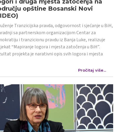
gori i druga mjesta zatočenja na
dručju opštine Bosanski Novi
VIDEO)
uženje Tranzicijska pravda, odgovornost i sjećanje u BiH,
aradnji sa partnerskom organizacijom Centar za
okratiju i tranzicionu pravdu iz Banja Luke, realizuje
jekat “Mapiranje logora i mjesta zatočenja u BiH”.
ultat projekta je narativni opis svih logora i mjesta
Pročitaj više...