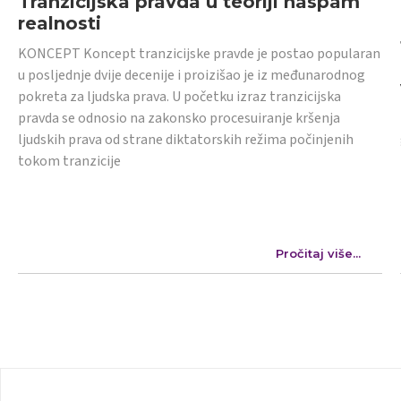
Tranzicijska pravda u teoriji naspam
realnosti
KONCEPT Koncept tranzicijske pravde je postao popularan
u posljednje dvije decenije i proizišao je iz međunarodnog
pokreta za ljudska prava. U početku izraz tranzicijska
pravda se odnosio na zakonsko procesuiranje kršenja
ljudskih prava od strane diktatorskih režima počinjenih
tokom tranzicije
Pročitaj više...