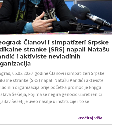
ograd: Članovi i simpatizeri Srpske
dikalne stranke (SRS) napali Natašu
ndić i aktiviste nevladinih
ganizacija
grad, 05.02.2020. godine Članovi i simpatizeri Srpske
ikalne stranke (SRS) napali Natašu Kandić i aktiviste
ladinih organizacija prije početka promocije knjiga
islava Šešelja, kojima se negira genocid u Srebrenici
jsilav Šešelj je uveo nasilje u institucije i to se
Pročitaj više...