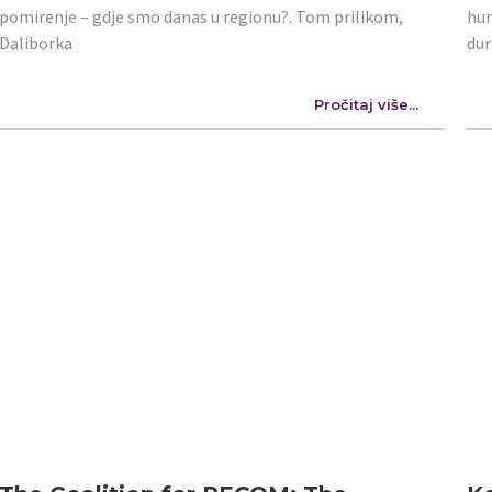
pomirenje – gdje smo danas u regionu?. Tom prilikom,
hum
Daliborka
dur
Pročitaj više...