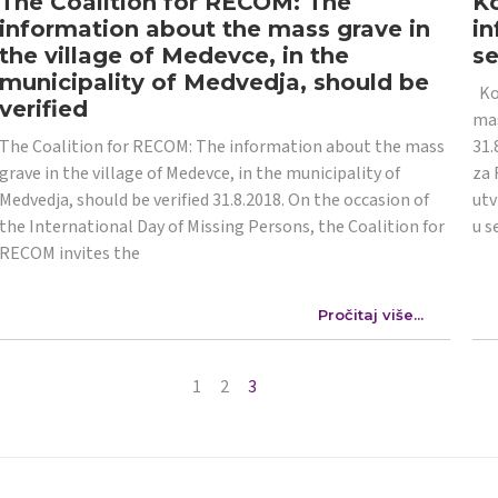
The Coalition for RECOM: The
Ko
information about the mass grave in
in
the village of Medevce, in the
s
municipality of Medvedja, should be
Koa
verified
mas
The Coalition for RECOM: The information about the mass
31.
grave in the village of Medevce, in the municipality of
za 
Medvedja, should be verified 31.8.2018. On the occasion of
utv
the International Day of Missing Persons, the Coalition for
u s
RECOM invites the
Pročitaj više...
1
2
3