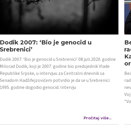
Dodik 2007: ‘Bio je genocid u
Be
Srebrenici’
ra
Ka
Dodik 2007: ‘Bio je genocid u Srebrenici’ 08.juli.2020. godine
or
Milorad Dodik, koji je 2007. godine bio predsjednik Vlade
Republike Srpske, u intervjuu za Centralni dnevnik sa
Beo
Senadom Hadžifejzovićem potvrdio je da se u Srebrenici
rad
1995. godine dogodio genocid. Intervju
nev
Voj
“Vo
Pročitaj više...