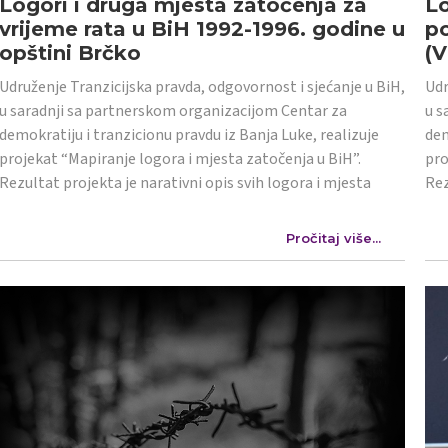
Logori i druga mjesta zatočenja za
Lo
vrijeme rata u BiH 1992-1996. godine u
po
opštini Brčko
(
Udruženje Tranzicijska pravda, odgovornost i sjećanje u BiH,
Udr
u saradnji sa partnerskom organizacijom Centar za
u s
demokratiju i tranzicionu pravdu iz Banja Luke, realizuje
dem
projekat “Mapiranje logora i mjesta zatočenja u BiH”.
pro
Rezultat projekta je narativni opis svih logora i mjesta
Rez
Pročitaj više...