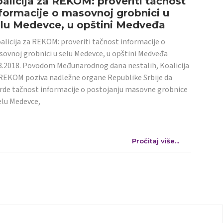
alicija za REKOM: proveriti tačnost
formacije o masovnoj grobnici u
elu Medevce, u opštini Medveđa
licija za REKOM: proveriti tačnost informacije o
ovnoj grobnici u selu Medevce, u opštini Medveđa
8.2018. Povodom Međunarodnog dana nestalih, Koalicija
REKOM poziva nadležne organe Republike Srbije da
rde tačnost informacije o postojanju masovne grobnice
elu Medevce,
Pročitaj više...