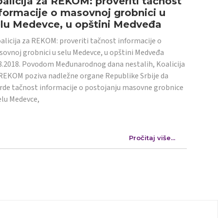
alicija za REKOM: proveriti tačnost
formacije o masovnoj grobnici u
elu Medevce, u opštini Medveđa
licija za REKOM: proveriti tačnost informacije o
ovnoj grobnici u selu Medevce, u opštini Medveđa
8.2018. Povodom Međunarodnog dana nestalih, Koalicija
REKOM poziva nadležne organe Republike Srbije da
rde tačnost informacije o postojanju masovne grobnice
elu Medevce,
Pročitaj više...