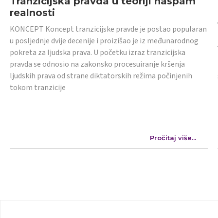
Tranzicijska pravda u teoriji naspam
realnosti
KONCEPT Koncept tranzicijske pravde je postao popularan
u posljednje dvije decenije i proizišao je iz međunarodnog
pokreta za ljudska prava. U početku izraz tranzicijska
pravda se odnosio na zakonsko procesuiranje kršenja
ljudskih prava od strane diktatorskih režima počinjenih
tokom tranzicije
Pročitaj više...