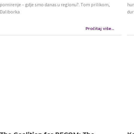
pomirenje – gdje smo danas u regionu?. Tom prilikom,
hum
Daliborka
dur
Pročitaj više...