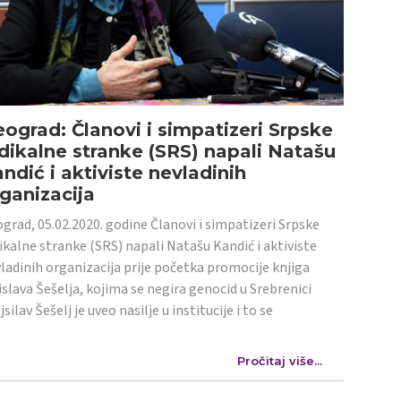
ograd: Članovi i simpatizeri Srpske
dikalne stranke (SRS) napali Natašu
ndić i aktiviste nevladinih
ganizacija
grad, 05.02.2020. godine Članovi i simpatizeri Srpske
ikalne stranke (SRS) napali Natašu Kandić i aktiviste
ladinih organizacija prije početka promocije knjiga
islava Šešelja, kojima se negira genocid u Srebrenici
jsilav Šešelj je uveo nasilje u institucije i to se
Pročitaj više...