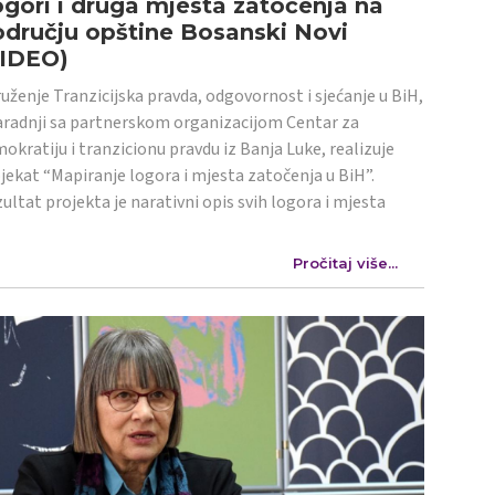
gori i druga mjesta zatočenja na
dručju opštine Bosanski Novi
VIDEO)
uženje Tranzicijska pravda, odgovornost i sjećanje u BiH,
aradnji sa partnerskom organizacijom Centar za
okratiju i tranzicionu pravdu iz Banja Luke, realizuje
jekat “Mapiranje logora i mjesta zatočenja u BiH”.
ultat projekta je narativni opis svih logora i mjesta
Pročitaj više...