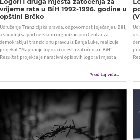
Logori i druga mjesta zatočenja za
Lo
vrijeme rata u BiH 1992-1996. godine u
po
opštini Brčko
(
Udruženje Tranzicijska pravda, odgovornost i sjećanje u BiH,
Udr
u saradnji sa partnerskom organizacijom Centar za
u s
demokratiju i tranzicionu pravdu iz Banja Luke, realizuje
dem
projekat “Mapiranje logora i mjesta zatočenja u BiH”.
pro
Rezultat projekta je narativni opis svih logora i mjesta
Rez
Pročitaj više...