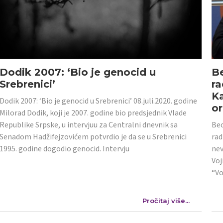
Dodik 2007: ‘Bio je genocid u
Be
Srebrenici’
ra
Ka
Dodik 2007: ‘Bio je genocid u Srebrenici’ 08.juli.2020. godine
or
Milorad Dodik, koji je 2007. godine bio predsjednik Vlade
Republike Srpske, u intervjuu za Centralni dnevnik sa
Beo
Senadom Hadžifejzovićem potvrdio je da se u Srebrenici
rad
1995. godine dogodio genocid. Intervju
nev
Voj
“Vo
Pročitaj više...