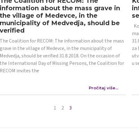
The Coalition for RECOM: The
Ko
information about the mass grave in
in
the village of Medevce, in the
s
municipality of Medvedja, should be
Koa
verified
mas
The Coalition for RECOM: The information about the mass
31.
grave in the village of Medevce, in the municipality of
za 
Medvedja, should be verified 31.8.2018. On the occasion of
utv
the International Day of Missing Persons, the Coalition for
u s
RECOM invites the
Pročitaj više...
1
2
3