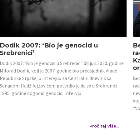
Dodik 2007: ‘Bio je genocid u
Be
Srebrenici’
ra
Ka
Dodik 2007: ‘Bio je genocid u Srebrenici’ 08.juli.2020. godine
or
Milorad Dodik, koji je 2007. godine bio predsjednik Vlade
Republike Srpske, u intervjuu za Centralni dnevnik sa
Beo
Senadom Hadžifejzovićem potvrdio je da se u Srebrenici
rad
1995. godine dogodio genocid. Intervju
nev
Voj
“Vo
Pročitaj više...