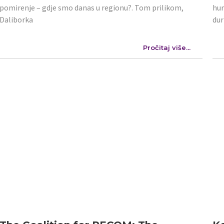
pomirenje – gdje smo danas u regionu?. Tom prilikom,
hum
Daliborka
dur
Pročitaj više...