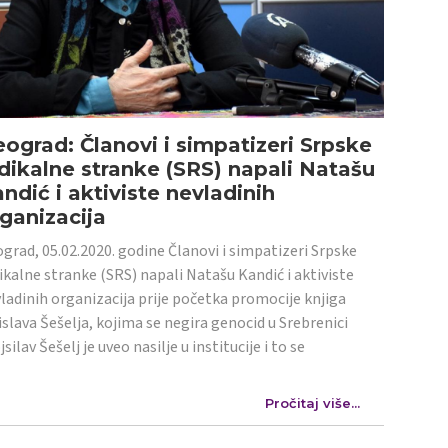
ograd: Članovi i simpatizeri Srpske
dikalne stranke (SRS) napali Natašu
ndić i aktiviste nevladinih
ganizacija
grad, 05.02.2020. godine Članovi i simpatizeri Srpske
ikalne stranke (SRS) napali Natašu Kandić i aktiviste
ladinih organizacija prije početka promocije knjiga
islava Šešelja, kojima se negira genocid u Srebrenici
jsilav Šešelj je uveo nasilje u institucije i to se
Pročitaj više...