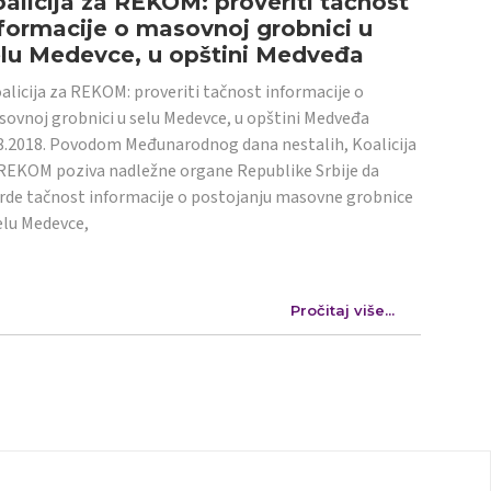
alicija za REKOM: proveriti tačnost
formacije o masovnoj grobnici u
elu Medevce, u opštini Medveđa
licija za REKOM: proveriti tačnost informacije o
ovnoj grobnici u selu Medevce, u opštini Medveđa
8.2018. Povodom Međunarodnog dana nestalih, Koalicija
REKOM poziva nadležne organe Republike Srbije da
rde tačnost informacije o postojanju masovne grobnice
elu Medevce,
Pročitaj više...