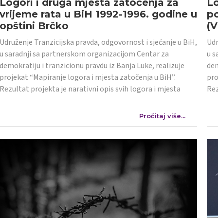
Logori i druga mjesta zatočenja za
Lo
vrijeme rata u BiH 1992-1996. godine u
po
opštini Brčko
(
Udruženje Tranzicijska pravda, odgovornost i sjećanje u BiH,
Udr
u saradnji sa partnerskom organizacijom Centar za
u s
demokratiju i tranzicionu pravdu iz Banja Luke, realizuje
dem
projekat “Mapiranje logora i mjesta zatočenja u BiH”.
pro
Rezultat projekta je narativni opis svih logora i mjesta
Rez
Pročitaj više...