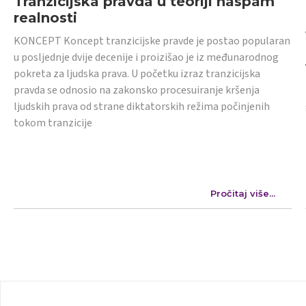
Tranzicijska pravda u teoriji naspam
realnosti
KONCEPT Koncept tranzicijske pravde je postao popularan
u posljednje dvije decenije i proizišao je iz međunarodnog
pokreta za ljudska prava. U početku izraz tranzicijska
pravda se odnosio na zakonsko procesuiranje kršenja
ljudskih prava od strane diktatorskih režima počinjenih
tokom tranzicije
Pročitaj više...