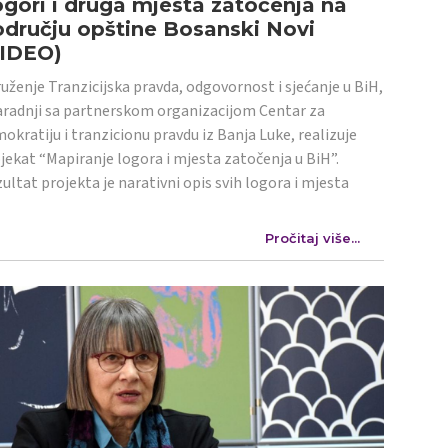
gori i druga mjesta zatočenja na
dručju opštine Bosanski Novi
VIDEO)
uženje Tranzicijska pravda, odgovornost i sjećanje u BiH,
aradnji sa partnerskom organizacijom Centar za
okratiju i tranzicionu pravdu iz Banja Luke, realizuje
jekat “Mapiranje logora i mjesta zatočenja u BiH”.
ultat projekta je narativni opis svih logora i mjesta
Pročitaj više...