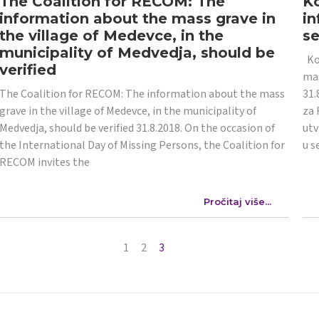
The Coalition for RECOM: The
Ko
information about the mass grave in
in
the village of Medevce, in the
s
municipality of Medvedja, should be
Koa
verified
mas
The Coalition for RECOM: The information about the mass
31.
grave in the village of Medevce, in the municipality of
za 
Medvedja, should be verified 31.8.2018. On the occasion of
utv
the International Day of Missing Persons, the Coalition for
u s
RECOM invites the
Pročitaj više...
1
2
3