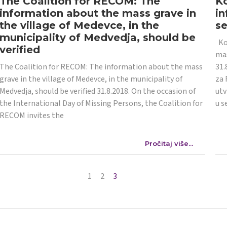
The Coalition for RECOM: The
Ko
information about the mass grave in
in
the village of Medevce, in the
s
municipality of Medvedja, should be
Koa
verified
mas
The Coalition for RECOM: The information about the mass
31.
grave in the village of Medevce, in the municipality of
za 
Medvedja, should be verified 31.8.2018. On the occasion of
utv
the International Day of Missing Persons, the Coalition for
u s
RECOM invites the
Pročitaj više...
1
2
3