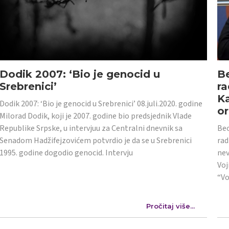
Dodik 2007: ‘Bio je genocid u
Be
Srebrenici’
ra
Ka
Dodik 2007: ‘Bio je genocid u Srebrenici’ 08.juli.2020. godine
or
Milorad Dodik, koji je 2007. godine bio predsjednik Vlade
Republike Srpske, u intervjuu za Centralni dnevnik sa
Beo
Senadom Hadžifejzovićem potvrdio je da se u Srebrenici
rad
1995. godine dogodio genocid. Intervju
nev
Voj
“Vo
Pročitaj više...