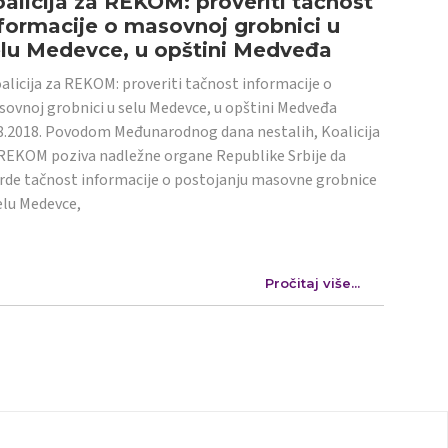
alicija za REKOM: proveriti tačnost
formacije o masovnoj grobnici u
elu Medevce, u opštini Medveđa
licija za REKOM: proveriti tačnost informacije o
ovnoj grobnici u selu Medevce, u opštini Medveđa
8.2018. Povodom Međunarodnog dana nestalih, Koalicija
REKOM poziva nadležne organe Republike Srbije da
rde tačnost informacije o postojanju masovne grobnice
elu Medevce,
Pročitaj više...