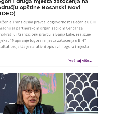
gori i druga mjesta zatočenja na
dručju opštine Bosanski Novi
VIDEO)
uženje Tranzicijska pravda, odgovornost i sjećanje u BiH,
aradnji sa partnerskom organizacijom Centar za
okratiju i tranzicionu pravdu iz Banja Luke, realizuje
jekat “Mapiranje logora i mjesta zatočenja u BiH”.
ultat projekta je narativni opis svih logora i mjesta
Pročitaj više...