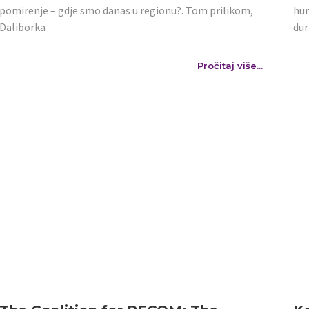
pomirenje – gdje smo danas u regionu?. Tom prilikom,
hum
Daliborka
dur
Pročitaj više...