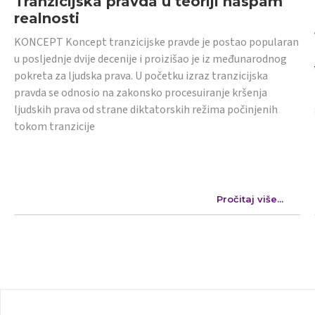
Tranzicijska pravda u teoriji naspam
realnosti
KONCEPT Koncept tranzicijske pravde je postao popularan
u posljednje dvije decenije i proizišao je iz međunarodnog
pokreta za ljudska prava. U početku izraz tranzicijska
pravda se odnosio na zakonsko procesuiranje kršenja
ljudskih prava od strane diktatorskih režima počinjenih
tokom tranzicije
Pročitaj više...