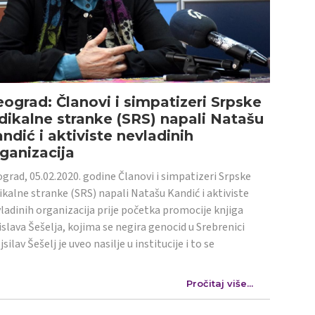
ograd: Članovi i simpatizeri Srpske
dikalne stranke (SRS) napali Natašu
ndić i aktiviste nevladinih
ganizacija
grad, 05.02.2020. godine Članovi i simpatizeri Srpske
ikalne stranke (SRS) napali Natašu Kandić i aktiviste
ladinih organizacija prije početka promocije knjiga
islava Šešelja, kojima se negira genocid u Srebrenici
jsilav Šešelj je uveo nasilje u institucije i to se
Pročitaj više...