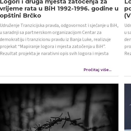
Logori i druga mjesta zatočenja za
Lo
vrijeme rata u BiH 1992-1996. godine u
po
opštini Brčko
(
Udruženje Tranzicijska pravda, odgovornost i sjećanje u BiH,
Udr
u saradnji sa partnerskom organizacijom Centar za
u s
demokratiju i tranzicionu pravdu iz Banja Luke, realizuje
dem
projekat “Mapiranje logora i mjesta zatočenja u BiH”.
pro
Rezultat projekta je narativni opis svih logora i mjesta
Rez
Pročitaj više...