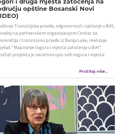
gori i druga mjesta zatočenja na
dručju opštine Bosanski Novi
VIDEO)
uženje Tranzicijska pravda, odgovornost i sjećanje u BiH,
aradnji sa partnerskom organizacijom Centar za
okratiju i tranzicionu pravdu iz Banja Luke, realizuje
jekat “Mapiranje logora i mjesta zatočenja u BiH”.
ultat projekta je narativni opis svih logora i mjesta
Pročitaj više...