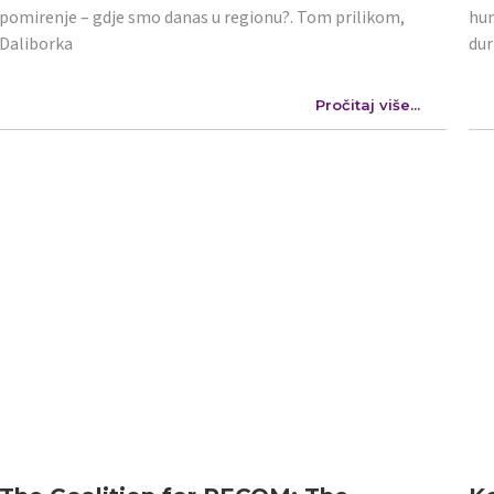
pomirenje – gdje smo danas u regionu?. Tom prilikom,
hum
Daliborka
dur
Pročitaj više...