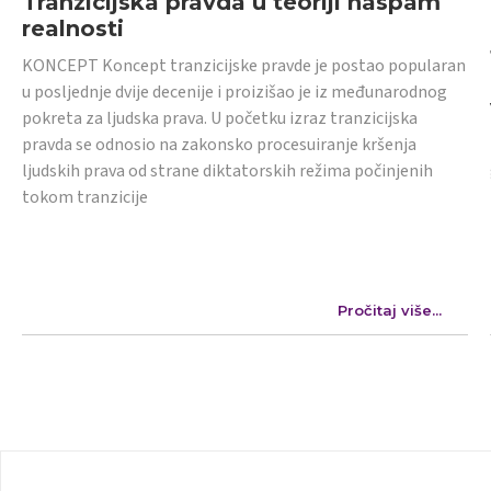
Tranzicijska pravda u teoriji naspam
realnosti
KONCEPT Koncept tranzicijske pravde je postao popularan
u posljednje dvije decenije i proizišao je iz međunarodnog
pokreta za ljudska prava. U početku izraz tranzicijska
pravda se odnosio na zakonsko procesuiranje kršenja
ljudskih prava od strane diktatorskih režima počinjenih
tokom tranzicije
Pročitaj više...