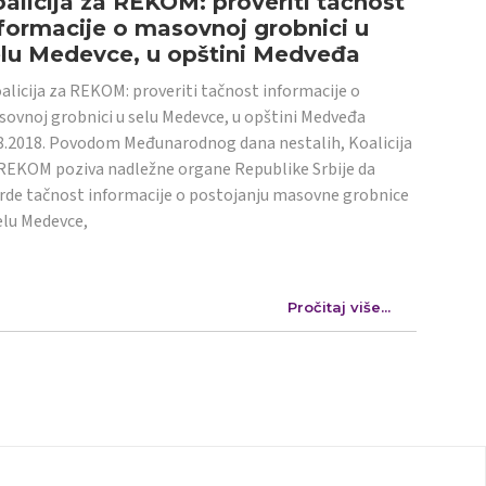
alicija za REKOM: proveriti tačnost
formacije o masovnoj grobnici u
elu Medevce, u opštini Medveđa
licija za REKOM: proveriti tačnost informacije o
ovnoj grobnici u selu Medevce, u opštini Medveđa
8.2018. Povodom Međunarodnog dana nestalih, Koalicija
REKOM poziva nadležne organe Republike Srbije da
rde tačnost informacije o postojanju masovne grobnice
elu Medevce,
Pročitaj više...