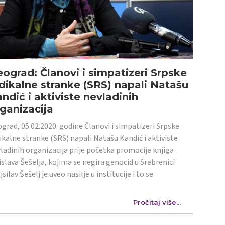
ograd: Članovi i simpatizeri Srpske
dikalne stranke (SRS) napali Natašu
ndić i aktiviste nevladinih
ganizacija
grad, 05.02.2020. godine Članovi i simpatizeri Srpske
ikalne stranke (SRS) napali Natašu Kandić i aktiviste
ladinih organizacija prije početka promocije knjiga
islava Šešelja, kojima se negira genocid u Srebrenici
jsilav Šešelj je uveo nasilje u institucije i to se
Pročitaj više...