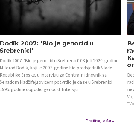
Dodik 2007: ‘Bio je genocid u
Be
Srebrenici’
ra
Ka
Dodik 2007: ‘Bio je genocid u Srebrenici’ 08.juli.2020. godine
or
Milorad Dodik, koji je 2007. godine bio predsjednik Vlade
Republike Srpske, u intervjuu za Centralni dnevnik sa
Beo
Senadom Hadžifejzovićem potvrdio je da se u Srebrenici
rad
1995. godine dogodio genocid. Intervju
nev
Voj
“Vo
Pročitaj više...