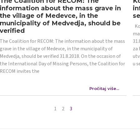
The Coalition for RECOM: The
Ko
information about the mass grave in
in
the village of Medevce, in the
s
municipality of Medvedja, should be
Koa
verified
mas
The Coalition for RECOM: The information about the mass
31.
grave in the village of Medevce, in the municipality of
za 
Medvedja, should be verified 31.8.2018. On the occasion of
utv
the International Day of Missing Persons, the Coalition for
u s
RECOM invites the
Pročitaj više...
1
2
3