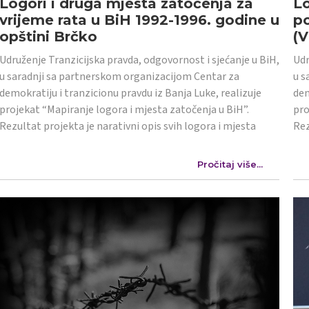
Logori i druga mjesta zatočenja za
Lo
vrijeme rata u BiH 1992-1996. godine u
po
opštini Brčko
(
Udruženje Tranzicijska pravda, odgovornost i sjećanje u BiH,
Udr
u saradnji sa partnerskom organizacijom Centar za
u s
demokratiju i tranzicionu pravdu iz Banja Luke, realizuje
dem
projekat “Mapiranje logora i mjesta zatočenja u BiH”.
pro
Rezultat projekta je narativni opis svih logora i mjesta
Rez
Pročitaj više...