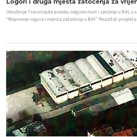
Logori i druga mjesta zatočenja za vrije
Udruženje Tranzicijska pravda, odgovornost i sjećanje u BiH, u 
“Mapiranje logora i mjesta zatočenja u BiH”. Rezultat projekta j