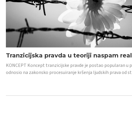
Tranzicijska pravda u teoriji naspam rea
KONCEPT Koncept tranzicijske pravde je postao popularan u posl
odnosio na zakonsko procesuiranje kršenja ljudskih prava od s