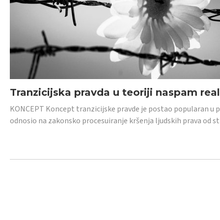
Tranzicijska pravda u teoriji naspam rea
KONCEPT Koncept tranzicijske pravde je postao popularan u posl
odnosio na zakonsko procesuiranje kršenja ljudskih prava od s