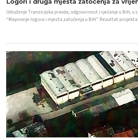
Logori i druga mjesta zatočenja za vrije
Udruženje Tranzicijska pravda, odgovornost i sjećanje u BiH, u 
“Mapiranje logora i mjesta zatočenja u BiH”. Rezultat projekta j