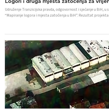
Logori i druga mjesta zatočenja za vrije
Udruženje Tranzicijska pravda, odgovornost i sjećanje u BiH, u 
“Mapiranje logora i mjesta zatočenja u BiH”. Rezultat projekta j