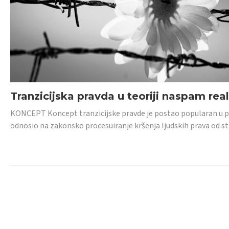
Tranzicijska pravda u teoriji naspam rea
KONCEPT Koncept tranzicijske pravde je postao popularan u posl
odnosio na zakonsko procesuiranje kršenja ljudskih prava od s