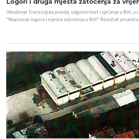
Logori i druga mjesta zatočenja za vrije
Udruženje Tranzicijska pravda, odgovornost i sjećanje u BiH, u 
“Mapiranje logora i mjesta zatočenja u BiH”. Rezultat projekta j