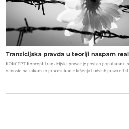
Tranzicijska pravda u teoriji naspam rea
KONCEPT Koncept tranzicijske pravde je postao popularan u posl
odnosio na zakonsko procesuiranje kršenja ljudskih prava od s