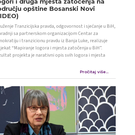
gori i druga mjesta zatočenja na
dručju opštine Bosanski Novi
VIDEO)
uženje Tranzicijska pravda, odgovornost i sjećanje u BiH,
aradnji sa partnerskom organizacijom Centar za
okratiju i tranzicionu pravdu iz Banja Luke, realizuje
jekat “Mapiranje logora i mjesta zatočenja u BiH”.
ultat projekta je narativni opis svih logora i mjesta
Pročitaj više...