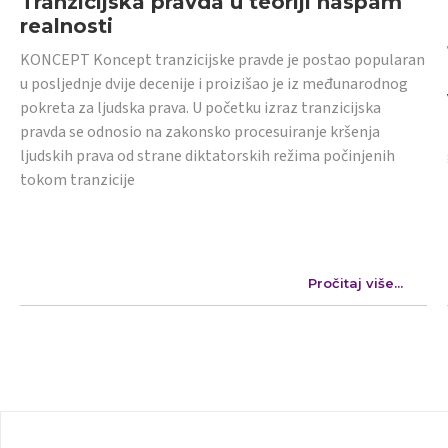
Tranzicijska pravda u teoriji naspam
realnosti
KONCEPT Koncept tranzicijske pravde je postao popularan
u posljednje dvije decenije i proizišao je iz međunarodnog
pokreta za ljudska prava. U početku izraz tranzicijska
pravda se odnosio na zakonsko procesuiranje kršenja
ljudskih prava od strane diktatorskih režima počinjenih
tokom tranzicije
Pročitaj više...