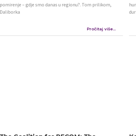
pomirenje – gdje smo danas u regionu?. Tom prilikom,
hum
Daliborka
dur
Pročitaj više...