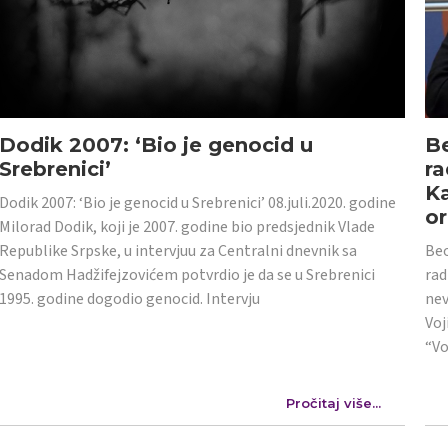
Dodik 2007: ‘Bio je genocid u
Be
Srebrenici’
ra
Ka
Dodik 2007: ‘Bio je genocid u Srebrenici’ 08.juli.2020. godine
or
Milorad Dodik, koji je 2007. godine bio predsjednik Vlade
Republike Srpske, u intervjuu za Centralni dnevnik sa
Beo
Senadom Hadžifejzovićem potvrdio je da se u Srebrenici
rad
1995. godine dogodio genocid. Intervju
nev
Voj
“Vo
Pročitaj više...