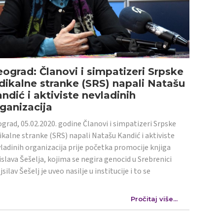
ograd: Članovi i simpatizeri Srpske
dikalne stranke (SRS) napali Natašu
ndić i aktiviste nevladinih
ganizacija
grad, 05.02.2020. godine Članovi i simpatizeri Srpske
ikalne stranke (SRS) napali Natašu Kandić i aktiviste
ladinih organizacija prije početka promocije knjiga
islava Šešelja, kojima se negira genocid u Srebrenici
jsilav Šešelj je uveo nasilje u institucije i to se
Pročitaj više...