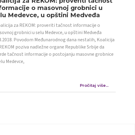
alicija za REKOM: proveriti tačnost
formacije o masovnoj grobnici u
elu Medevce, u opštini Medveđa
licija za REKOM: proveriti tačnost informacije o
ovnoj grobnici u selu Medevce, u opštini Medveđa
8.2018. Povodom Međunarodnog dana nestalih, Koalicija
REKOM poziva nadležne organe Republike Srbije da
rde tačnost informacije o postojanju masovne grobnice
elu Medevce,
Pročitaj više...