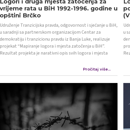
Logori i druga mjesta zatočenja za
Lo
vrijeme rata u BiH 1992-1996. godine u
po
opštini Brčko
(
Udruženje Tranzicijska pravda, odgovornost i sjećanje u BiH,
Udr
u saradnji sa partnerskom organizacijom Centar za
u s
demokratiju i tranzicionu pravdu iz Banja Luke, realizuje
dem
projekat “Mapiranje logora i mjesta zatočenja u BiH”.
pro
Rezultat projekta je narativni opis svih logora i mjesta
Rez
Pročitaj više...