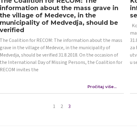
The Coalition for RECOM: The
Ko
information about the mass grave in
in
the village of Medevce, in the
s
municipality of Medvedja, should be
Koa
verified
mas
The Coalition for RECOM: The information about the mass
31.
grave in the village of Medevce, in the municipality of
za 
Medvedja, should be verified 31.8.2018. On the occasion of
utv
the International Day of Missing Persons, the Coalition for
u s
RECOM invites the
Pročitaj više...
1
2
3