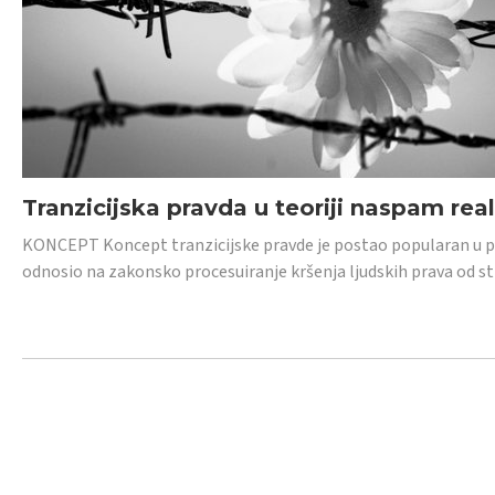
Tranzicijska pravda u teoriji naspam rea
KONCEPT Koncept tranzicijske pravde je postao popularan u posl
odnosio na zakonsko procesuiranje kršenja ljudskih prava od s