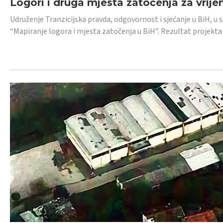
Logori i druga mjesta zatočenja za vrije
Udruženje Tranzicijska pravda, odgovornost i sjećanje u BiH, u 
“Mapiranje logora i mjesta zatočenja u BiH”. Rezultat projekta j