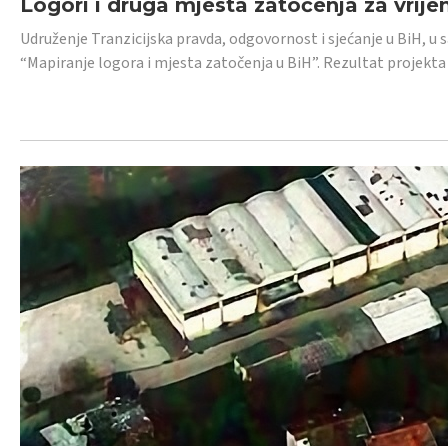
Logori i druga mjesta zatočenja za vrije
Udruženje Tranzicijska pravda, odgovornost i sjećanje u BiH, u 
“Mapiranje logora i mjesta zatočenja u BiH”. Rezultat projekta j