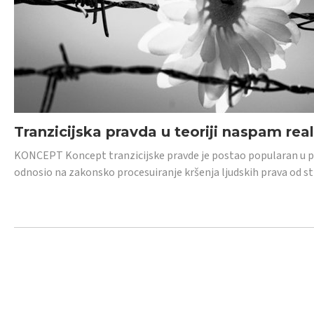
Tranzicijska pravda u teoriji naspam rea
KONCEPT Koncept tranzicijske pravde je postao popularan u posl
odnosio na zakonsko procesuiranje kršenja ljudskih prava od s