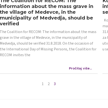
The Coalition for RECOM: The
Ko
information about the mass grave in
in
the village of Medevce, in the
s
municipality of Medvedja, should be
Koa
verified
mas
The Coalition for RECOM: The information about the mass
31.
grave in the village of Medevce, in the municipality of
za 
Medvedja, should be verified 31.8.2018. On the occasion of
utv
the International Day of Missing Persons, the Coalition for
u s
RECOM invites the
Pročitaj više...
1
2
3