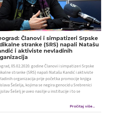
ograd: Članovi i simpatizeri Srpske
dikalne stranke (SRS) napali Natašu
ndić i aktiviste nevladinih
ganizacija
grad, 05.02.2020. godine Članovi i simpatizeri Srpske
ikalne stranke (SRS) napali Natašu Kandić i aktiviste
ladinih organizacija prije početka promocije knjiga
islava Šešelja, kojima se negira genocid u Srebrenici
jsilav Šešelj je uveo nasilje u institucije i to se
Pročitaj više...