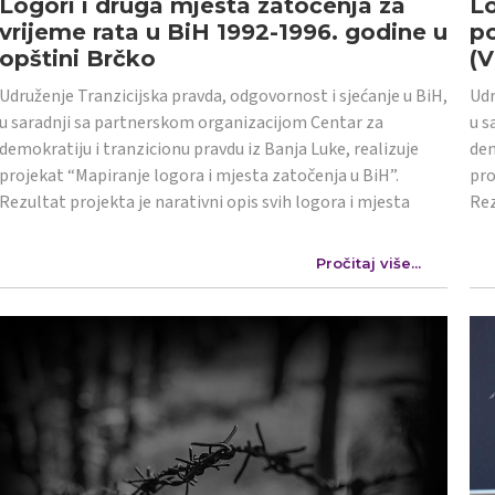
Logori i druga mjesta zatočenja za
Lo
vrijeme rata u BiH 1992-1996. godine u
po
opštini Brčko
(
Udruženje Tranzicijska pravda, odgovornost i sjećanje u BiH,
Udr
u saradnji sa partnerskom organizacijom Centar za
u s
demokratiju i tranzicionu pravdu iz Banja Luke, realizuje
dem
projekat “Mapiranje logora i mjesta zatočenja u BiH”.
pro
Rezultat projekta je narativni opis svih logora i mjesta
Rez
Pročitaj više...