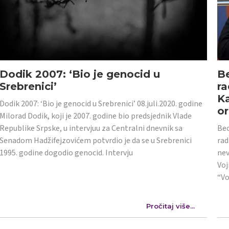
Dodik 2007: ‘Bio je genocid u
Be
Srebrenici’
ra
Ka
Dodik 2007: ‘Bio je genocid u Srebrenici’ 08.juli.2020. godine
or
Milorad Dodik, koji je 2007. godine bio predsjednik Vlade
Republike Srpske, u intervjuu za Centralni dnevnik sa
Beo
Senadom Hadžifejzovićem potvrdio je da se u Srebrenici
rad
1995. godine dogodio genocid. Intervju
nev
Voj
“Vo
Pročitaj više...