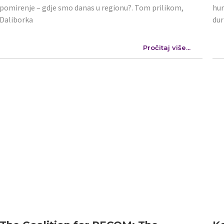
pomirenje – gdje smo danas u regionu?. Tom prilikom,
hum
Daliborka
dur
Pročitaj više...