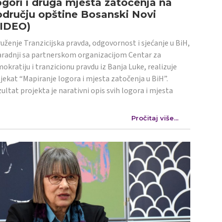
gori i druga mjesta zatočenja na
dručju opštine Bosanski Novi
VIDEO)
uženje Tranzicijska pravda, odgovornost i sjećanje u BiH,
aradnji sa partnerskom organizacijom Centar za
okratiju i tranzicionu pravdu iz Banja Luke, realizuje
jekat “Mapiranje logora i mjesta zatočenja u BiH”.
ultat projekta je narativni opis svih logora i mjesta
Pročitaj više...