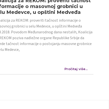
alicija za REKOM: proveriti tačnost
formacije o masovnoj grobnici u
elu Medevce, u opštini Medveđa
licija za REKOM: proveriti tačnost informacije o
ovnoj grobnici u selu Medevce, u opštini Medveđa
8.2018. Povodom Međunarodnog dana nestalih, Koalicija
REKOM poziva nadležne organe Republike Srbije da
rde tačnost informacije o postojanju masovne grobnice
elu Medevce,
Pročitaj više...