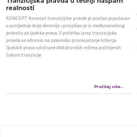
Tranzicijska pravda u teoriji naspam
realnosti
KONCEPT Koncept tranzicijske pravde je postao popularan
u posljednje dvije decenije i proizišao je iz međunarodnog
pokreta za ljudska prava. U početku izraz tranzicijska
pravda se odnosio na zakonsko procesuiranje kršenja
ljudskih prava od strane diktatorskih režima počinjenih
tokom tranzicije
Pročitaj više...