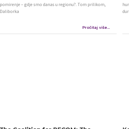
pomirenje – gdje smo danas u regionu?. Tom prilikom,
hum
Daliborka
dur
Pročitaj više...