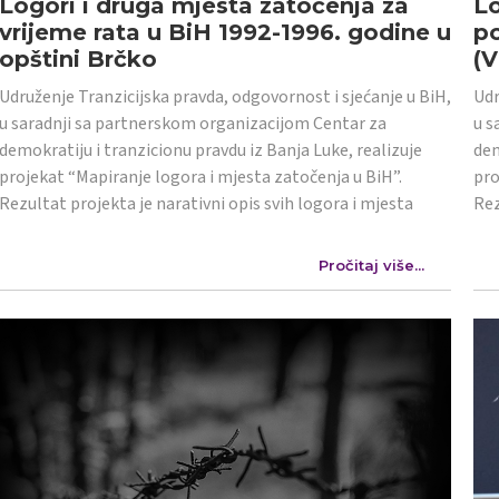
Logori i druga mjesta zatočenja za
Lo
vrijeme rata u BiH 1992-1996. godine u
po
opštini Brčko
(
Udruženje Tranzicijska pravda, odgovornost i sjećanje u BiH,
Udr
u saradnji sa partnerskom organizacijom Centar za
u s
demokratiju i tranzicionu pravdu iz Banja Luke, realizuje
dem
projekat “Mapiranje logora i mjesta zatočenja u BiH”.
pro
Rezultat projekta je narativni opis svih logora i mjesta
Rez
Pročitaj više...