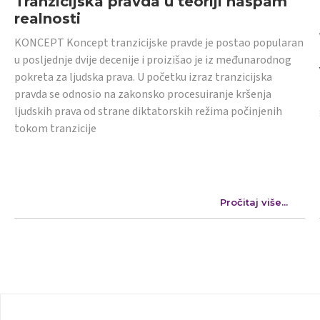
Tranzicijska pravda u teoriji naspam
realnosti
KONCEPT Koncept tranzicijske pravde je postao popularan
u posljednje dvije decenije i proizišao je iz međunarodnog
pokreta za ljudska prava. U početku izraz tranzicijska
pravda se odnosio na zakonsko procesuiranje kršenja
ljudskih prava od strane diktatorskih režima počinjenih
tokom tranzicije
Pročitaj više...