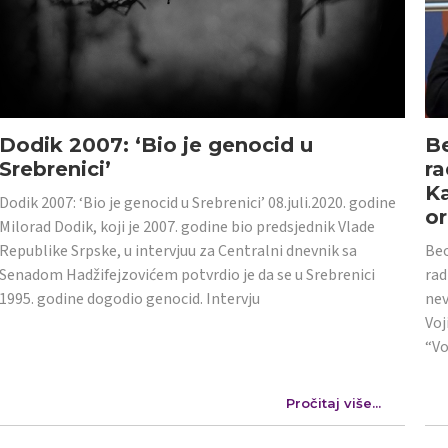
Dodik 2007: ‘Bio je genocid u
Be
Srebrenici’
ra
Ka
Dodik 2007: ‘Bio je genocid u Srebrenici’ 08.juli.2020. godine
or
Milorad Dodik, koji je 2007. godine bio predsjednik Vlade
Republike Srpske, u intervjuu za Centralni dnevnik sa
Beo
Senadom Hadžifejzovićem potvrdio je da se u Srebrenici
rad
1995. godine dogodio genocid. Intervju
nev
Voj
“Vo
Pročitaj više...