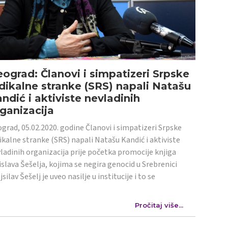
ograd: Članovi i simpatizeri Srpske
dikalne stranke (SRS) napali Natašu
ndić i aktiviste nevladinih
ganizacija
grad, 05.02.2020. godine Članovi i simpatizeri Srpske
ikalne stranke (SRS) napali Natašu Kandić i aktiviste
ladinih organizacija prije početka promocije knjiga
islava Šešelja, kojima se negira genocid u Srebrenici
jsilav Šešelj je uveo nasilje u institucije i to se
Pročitaj više...