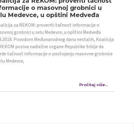
alicija za REKOM: proveriti tačnost
formacije o masovnoj grobnici u
elu Medevce, u opštini Medveđa
licija za REKOM: proveriti tačnost informacije o
ovnoj grobnici u selu Medevce, u opštini Medveđa
8.2018. Povodom Međunarodnog dana nestalih, Koalicija
REKOM poziva nadležne organe Republike Srbije da
rde tačnost informacije o postojanju masovne grobnice
elu Medevce,
Pročitaj više...