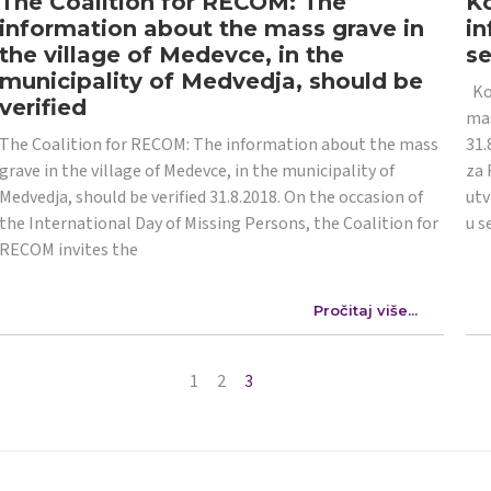
The Coalition for RECOM: The
Ko
information about the mass grave in
in
the village of Medevce, in the
s
municipality of Medvedja, should be
Koa
verified
mas
The Coalition for RECOM: The information about the mass
31.
grave in the village of Medevce, in the municipality of
za 
Medvedja, should be verified 31.8.2018. On the occasion of
utv
the International Day of Missing Persons, the Coalition for
u s
RECOM invites the
Pročitaj više...
1
2
3