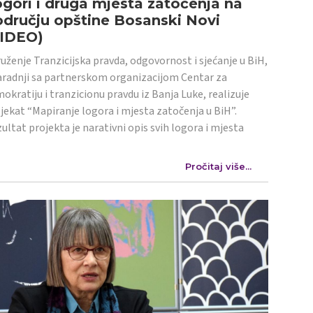
gori i druga mjesta zatočenja na
dručju opštine Bosanski Novi
VIDEO)
uženje Tranzicijska pravda, odgovornost i sjećanje u BiH,
aradnji sa partnerskom organizacijom Centar za
okratiju i tranzicionu pravdu iz Banja Luke, realizuje
jekat “Mapiranje logora i mjesta zatočenja u BiH”.
ultat projekta je narativni opis svih logora i mjesta
Pročitaj više...