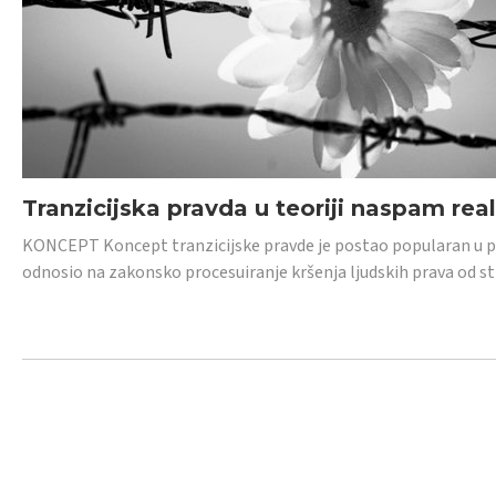
Tranzicijska pravda u teoriji naspam rea
KONCEPT Koncept tranzicijske pravde je postao popularan u posl
odnosio na zakonsko procesuiranje kršenja ljudskih prava od s