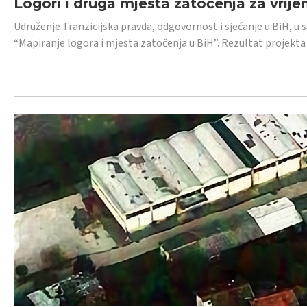
Logori i druga mjesta zatočenja za vrije
Udruženje Tranzicijska pravda, odgovornost i sjećanje u BiH, u 
“Mapiranje logora i mjesta zatočenja u BiH”. Rezultat projekta j