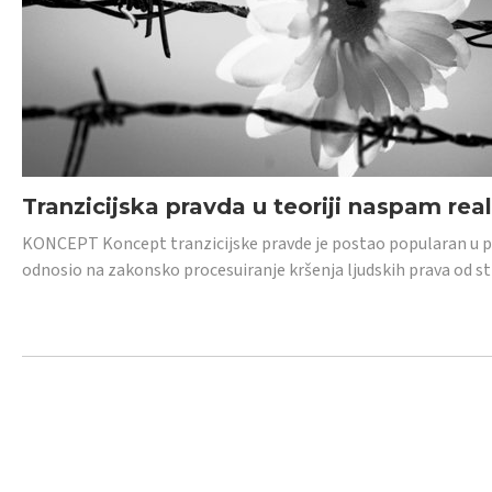
Tranzicijska pravda u teoriji naspam rea
KONCEPT Koncept tranzicijske pravde je postao popularan u posl
odnosio na zakonsko procesuiranje kršenja ljudskih prava od s