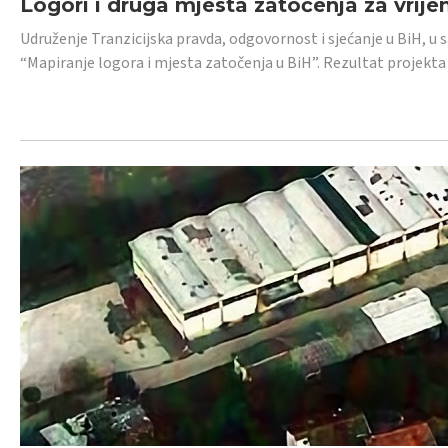
Logori i druga mjesta zatočenja za vrije
Udruženje Tranzicijska pravda, odgovornost i sjećanje u BiH, u 
“Mapiranje logora i mjesta zatočenja u BiH”. Rezultat projekta j