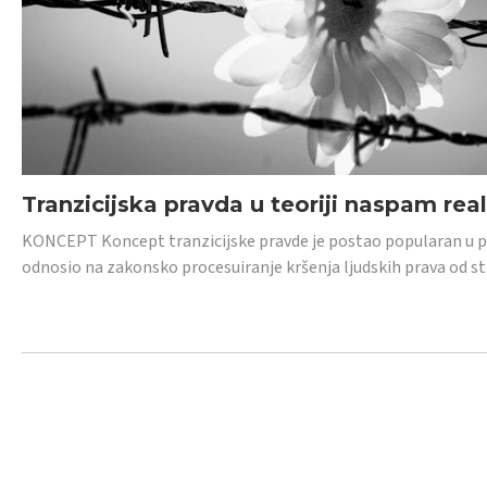
Tranzicijska pravda u teoriji naspam rea
KONCEPT Koncept tranzicijske pravde je postao popularan u posl
odnosio na zakonsko procesuiranje kršenja ljudskih prava od s