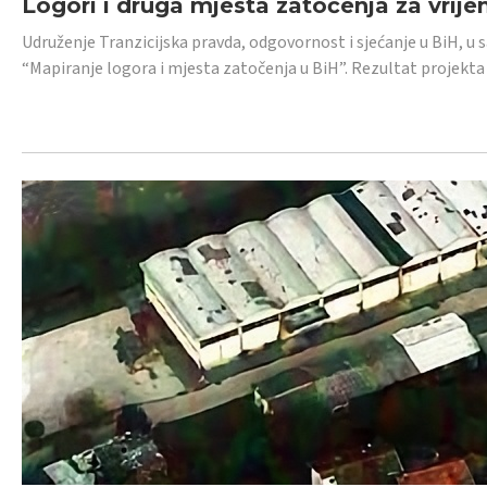
Logori i druga mjesta zatočenja za vrije
Udruženje Tranzicijska pravda, odgovornost i sjećanje u BiH, u 
“Mapiranje logora i mjesta zatočenja u BiH”. Rezultat projekta j