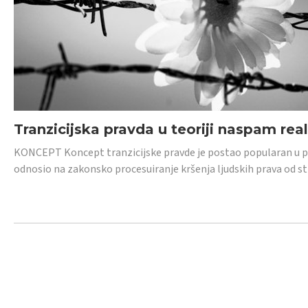
Tranzicijska pravda u teoriji naspam rea
KONCEPT Koncept tranzicijske pravde je postao popularan u posl
odnosio na zakonsko procesuiranje kršenja ljudskih prava od s