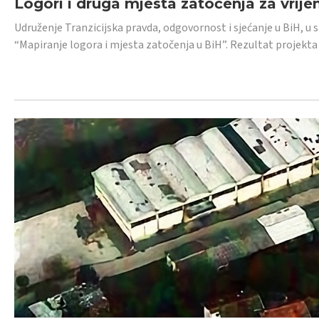
Logori i druga mjesta zatočenja za vrije
Udruženje Tranzicijska pravda, odgovornost i sjećanje u BiH, u 
“Mapiranje logora i mjesta zatočenja u BiH”. Rezultat projekta j