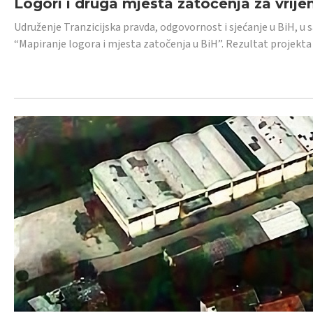
Logori i druga mjesta zatočenja za vrije
Udruženje Tranzicijska pravda, odgovornost i sjećanje u BiH, u 
“Mapiranje logora i mjesta zatočenja u BiH”. Rezultat projekta j