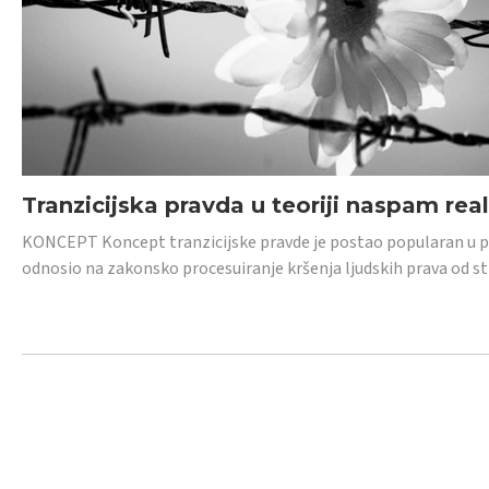
Tranzicijska pravda u teoriji naspam rea
KONCEPT Koncept tranzicijske pravde je postao popularan u posl
odnosio na zakonsko procesuiranje kršenja ljudskih prava od s