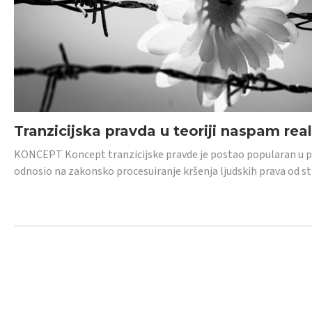
Tranzicijska pravda u teoriji naspam rea
KONCEPT Koncept tranzicijske pravde je postao popularan u posl
odnosio na zakonsko procesuiranje kršenja ljudskih prava od s