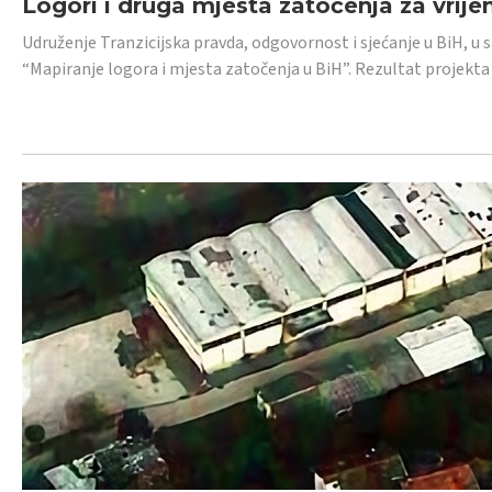
Logori i druga mjesta zatočenja za vrije
Udruženje Tranzicijska pravda, odgovornost i sjećanje u BiH, u 
“Mapiranje logora i mjesta zatočenja u BiH”. Rezultat projekta j