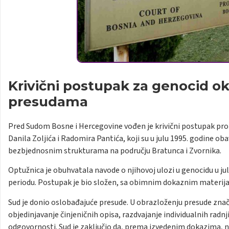
Krivični postupak za genocid 
presudama
Pred Sudom Bosne i Hercegovine vođen je krivični postupak prot
Danila Zoljića i Radomira Pantića, koji su u julu 1995. godine ob
bezbjednosnim strukturama na području Bratunca i Zvornika.
Optužnica je obuhvatala navode o njihovoj ulozi u genocidu u jul
periodu. Postupak je bio složen, sa obimnim dokaznim materij
Sud je donio oslobađajuće presude. U obrazloženju presude znača
objedinjavanje činjeničnih opisa, razdvajanje individualnih radn
odgovornosti. Sud je zaključio da, prema izvedenim dokazima, 