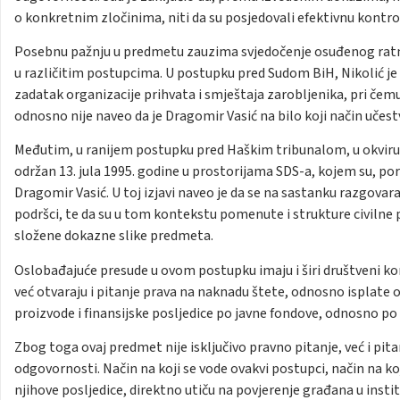
o konkretnim zločinima, niti da su posjedovali efektivnu kontro
Posebnu pažnju u predmetu zauzima svjedočenje osuđenog ratnog 
u različitim postupcima. U postupku pred Sudom BiH, Nikolić je
zadatak organizacije prihvata i smještaja zarobljenika, pri čem
odnosno nije naveo da je Dragomir Vasić na bilo koji način učes
Međutim, u ranijem postupku pred Haškim tribunalom, u okviru 
održan 13. jula 1995. godine u prostorijama SDS-a, kojem su, pore
Dragomir Vasić. U toj izjavi naveo je da se na sastanku razgovara
podršci, te da su u tom kontekstu pomenute i strukture civilne po
složene dokazne slike predmeta.
Oslobađajuće presude u ovom postupku imaju i širi društveni k
već otvaraju i pitanje prava na naknadu štete, odnosno isplate 
proizvode i finansijske posljedice po javne fondove, odnosno p
Zbog toga ovaj predmet nije isključivo pravno pitanje, već i pit
odgovornosti. Način na koji se vode ovakvi postupci, način na koj
njihove posljedice, direktno utiču na povjerenje građana u instit