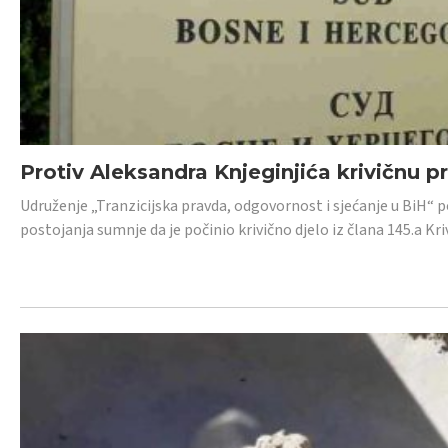
Protiv Aleksandra Knjeginjića krivičnu p
Udruženje „Tranzicijska pravda, odgovornost i sjećanje u BiH“ 
postojanja sumnje da je počinio krivično djelo iz člana 145.a K