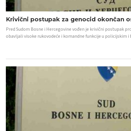
Krivični postupak za genocid okončan 
Pred Sudom Bosne i Hercegovine vođen je krivični postupak proti
obavljali visoke rukovodeće i komandne funkcije u policijskim