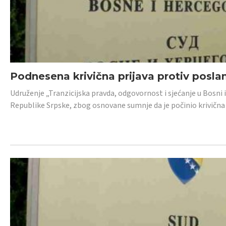
Podnesena krivična prijava protiv posl
Udruženje „Tranzicijska pravda, odgovornost i sjećanje u Bosni 
Republike Srpske, zbog osnovane sumnje da je počinio krivična dj