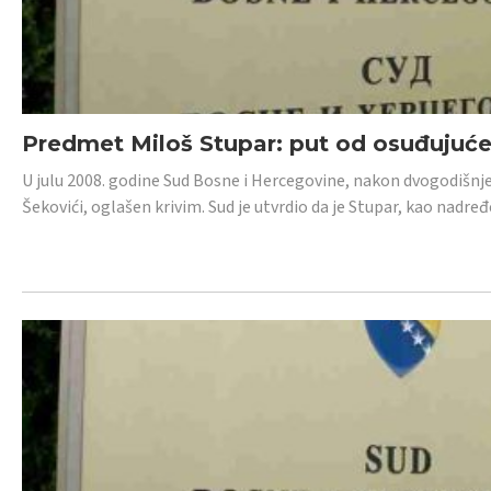
Predmet Miloš Stupar: put od osuđujuć
U julu 2008. godine Sud Bosne i Hercegovine, nakon dvogodišnj
Šekovići, oglašen krivim. Sud je utvrdio da je Stupar, kao nadr