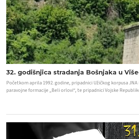
32. godišnjica stradanja Bošnjaka u Viš
Početkom aprila 1992. godine, pripadnici Užičkog korpusa JNA iz 
paravojne formacije „Beli orlovi“, te pripadnici Vojske Republik