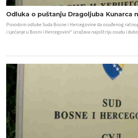
Odluka o puštanju Dragoljuba Kunarca n
Povodom odluke Suda Bosne i Hercegovine da osuđenog ratnog z
i sjećanje u Bosni i Hercegovini“ izražava najoštriju osudu i 