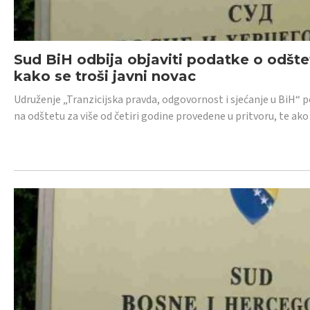
Sud BiH odbija objaviti podatke o odštet
kako se troši javni novac
Udruženje „Tranzicijska pravda, odgovornost i sjećanje u BiH“ p
na odštetu za više od četiri godine provedene u pritvoru, te ako