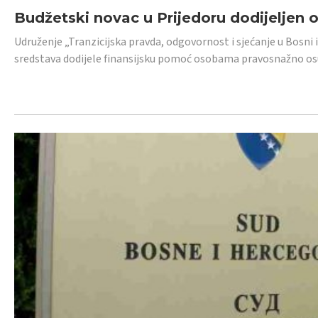
Budžetski novac u Prijedoru dodijeljen
Udruženje „Tranzicijska pravda, odgovornost i sjećanje u Bosni 
sredstava dodijele finansijsku pomoć osobama pravosnažno os