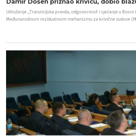
Damir Došen priznao krivicu, dobio blažu
Udruženje „Tranzicijska pravda, odgovornost i sjećanje u Bosni i
Međunarodnom rezidualnom mehanizmu za krivične sudove (MR