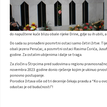
do napuštene kuće blizu obale rijeke Drine, gdje su ih ubili, a n
Do sada su pronađeni posmrtni ostaci samo četiri žrtve. Tij
obali jezera Perućac, a posmrtni ostaci Rasima Ćorića, Jusufa
godine. Za ostalim ubijenima i dalje se traga.
Za zločin u Štrpcima pred sudovima u regionu pravnosnažno 
novembra 2023. godine donio rješenje kojim je ukinuo prvos
ponovno postupanje.
Porodice žrtava više od tri decenije čekaju pravdu a “Ko u ovo
odustao je od budućnosti”!