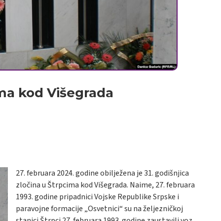
ima kod Višegrada
27. februara 2024. godine obilježena je 31. godišnjica
zločina u Štrpcima kod Višegrada. Naime, 27. februara
1993. godine pripadnici Vojske Republike Srpske i
paravojne formacije „Osvetnici“ su na željezničkoj
stanici Štrpci 27. februara 1993. godine zaustavili voz