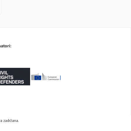
atori:
va zadržana.