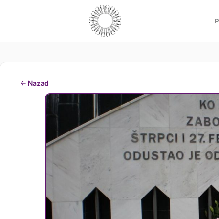
P
← Nazad