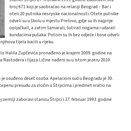
broj 671 koji je saobraćao na relaciji Beograd – Bar i
oteli 20 putnika nesrpske nacionalnosti. Otete putnike
odveli su u školu u mjestu Prelovo, gdje su ih najprije
opljačkali, a zatim šamarali, šutirali nogama i udarali
kundacima pušaka. Potom su ih bez odjeće i bose odveli
jihova tijela bacili u rijeku.
elo Halila Zupčevića pronađeno je krajem 2009. godine na
 Rastodera i Iljaza Ličine nađeni su u istom jezeru 2010.
je osuđeno deset osoba. Apelacioni sud u Beogradu je 30.
tepenu presudu za zločin u Štrpcima i predmet vratio na
j zemlji zaboravi stanicu Štrpci i 27. februar 1993. godine