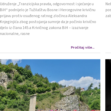
Udruženje „Tranzicijska pravda, odgovornost i sjećanje u
Neb
BiH“ podnijelo je Tužilaštvu Bosne i Hercegovine krivičnu
pos
prijavu protiv osuđenog ratnog zločinca Aleksandra
zab
Knjeginjića zbog postojanja sumnje da je počinio krivično
djelo iz člana 145.a Krivičnog zakona BiH – izazivanje
nacionalne, rasne
Pročitaj više...