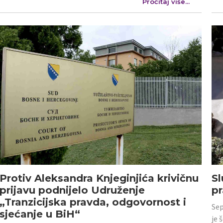
Pročitaj više...
Protiv Aleksandra Knjeginjića krivičnu
Sl
prijavu podnijelo Udruženje
p
„Tranzicijska pravda, odgovornost i
Sep
sjećanje u BiH“
je 