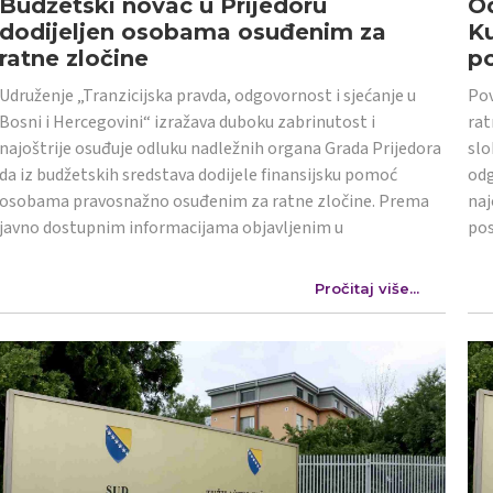
Budžetski novac u Prijedoru
Od
dodijeljen osobama osuđenim za
K
ratne zločine
po
Udruženje „Tranzicijska pravda, odgovornost i sjećanje u
Pov
Bosni i Hercegovini“ izražava duboku zabrinutost i
rat
najoštrije osuđuje odluku nadležnih organa Grada Prijedora
slo
da iz budžetskih sredstava dodijele finansijsku pomoć
odg
osobama pravosnažno osuđenim za ratne zločine. Prema
naj
javno dostupnim informacijama objavljenim u
po
Pročitaj više...