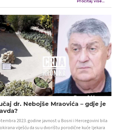
Pročitaj više...
učaj dr. Nebojše Mraovića – gdje je
ravda?
tembra 2023. godine javnost u Bosni i Hercegovini bila
šokirana viješću da su u dvorištu porodične kuće ljekara