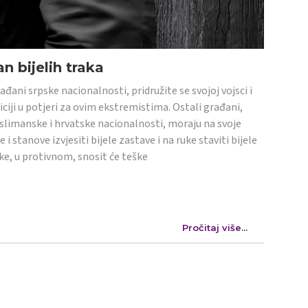
n bijelih traka
ađani srpske nacionalnosti, pridružite se svojoj vojsci i
iciji u potjeri za ovim ekstremistima. Ostali građani,
limanske i hrvatske nacionalnosti, moraju na svoje
e i stanove izvjesiti bijele zastave i na ruke staviti bijele
ke, u protivnom, snosit će teške
Pročitaj više...