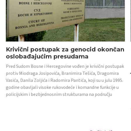
Krivični postupak za genocid okončan
oslobađajućim presudama
Pred Sudom Bosne i Hercegovine vođen je krivični postupak
protiv Miodraga Josipovića, Branimira Tešića, Dragomira
Vasića, Danila Zoljića i Radomira Pantića, koji su u julu 1995.
godine obavljali visoke rukovodeće i komandne funkcije u
policijskim i bezbjednosnim strukturama na području