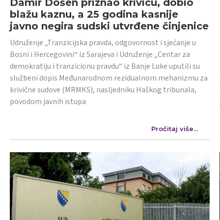
Damir Došen priznao krivicu, dobio
blažu kaznu, a 25 godina kasnije
javno negira sudski utvrđene činjenice
Udruženje „Tranzicijska pravda, odgovornost i sjećanje u
Bosni i Hercegovini“ iz Sarajeva i Udruženje „Centar za
demokratiju i tranzicionu pravdu“ iz Banje Luke uputili su
službeni dopis Međunarodnom rezidualnom mehanizmu za
krivične sudove (MRMKS), nasljedniku Haškog tribunala,
povodom javnih istupa
Pročitaj više...