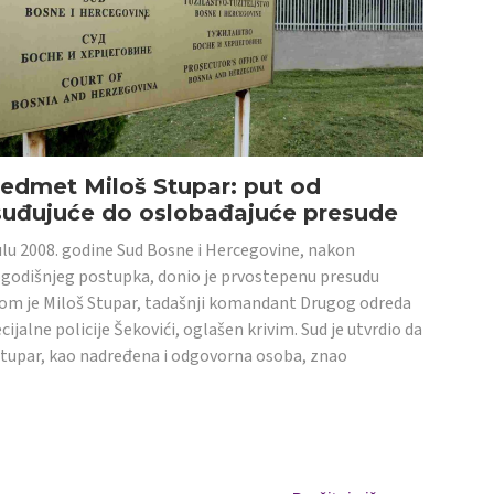
edmet Miloš Stupar: put od
suđujuće do oslobađajuće presude
ulu 2008. godine Sud Bosne i Hercegovine, nakon
godišnjeg postupka, donio je prvostepenu presudu
om je Miloš Stupar, tadašnji komandant Drugog odreda
cijalne policije Šekovići, oglašen krivim. Sud je utvrdio da
Stupar, kao nadređena i odgovorna osoba, znao