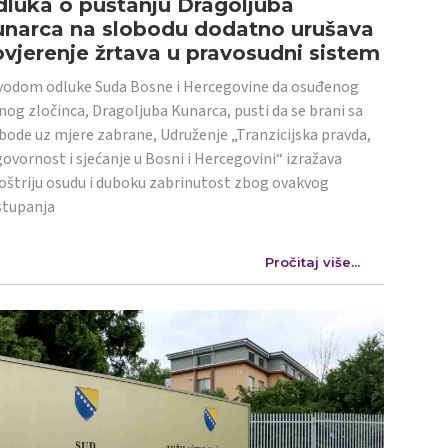
luka o puštanju Dragoljuba
unarca na slobodu dodatno urušava
vjerenje žrtava u pravosudni sistem
odom odluke Suda Bosne i Hercegovine da osuđenog
nog zločinca, Dragoljuba Kunarca, pusti da se brani sa
bode uz mjere zabrane, Udruženje „Tranzicijska pravda,
ovornost i sjećanje u Bosni i Hercegovini“ izražava
oštriju osudu i duboku zabrinutost zbog ovakvog
stupanja
Pročitaj više...