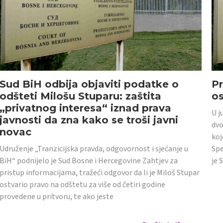
Sud BiH odbija objaviti podatke o
Pr
odšteti Milošu Stuparu: zaštita
o
„privatnog interesa“ iznad prava
U j
javnosti da zna kako se troši javni
dvo
novac
koj
Udruženje „Tranzicijska pravda, odgovornost i sjećanje u
Spe
BiH“ podnijelo je Sud Bosne i Hercegovine Zahtjev za
je 
pristup informacijama, tražeći odgovor da li je Miloš Stupar
ostvario pravo na odštetu za više od četiri godine
provedene u pritvoru, te ako jeste