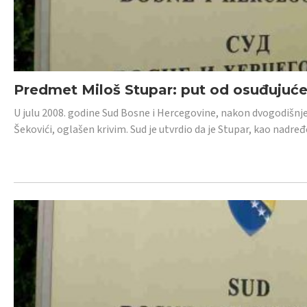
Predmet Miloš Stupar: put od osuđujuć
U julu 2008. godine Sud Bosne i Hercegovine, nakon dvogodišnj
Šekovići, oglašen krivim. Sud je utvrdio da je Stupar, kao nadr