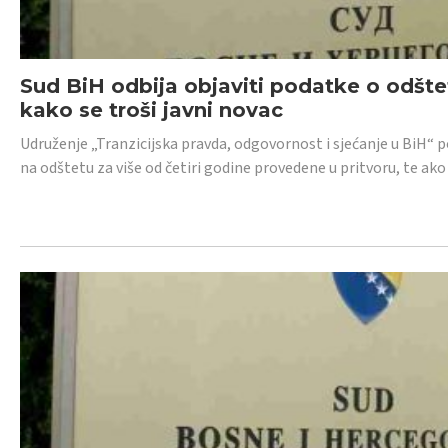
Sud BiH odbija objaviti podatke o odštet
kako se troši javni novac
Udruženje „Tranzicijska pravda, odgovornost i sjećanje u BiH“ p
na odštetu za više od četiri godine provedene u pritvoru, te ako