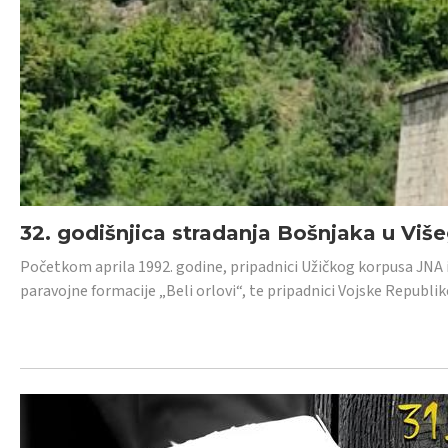
32. godišnjica stradanja Bošnjaka u Viš
Početkom aprila 1992. godine, pripadnici Užičkog korpusa JNA iz 
paravojne formacije „Beli orlovi“, te pripadnici Vojske Republik