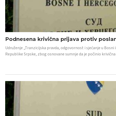
Podnesena krivična prijava protiv posl
Udruženje „Tranzicijska pravda, odgovornost i sjećanje u Bosni 
Republike Srpske, zbog osnovane sumnje da je počinio krivična dj