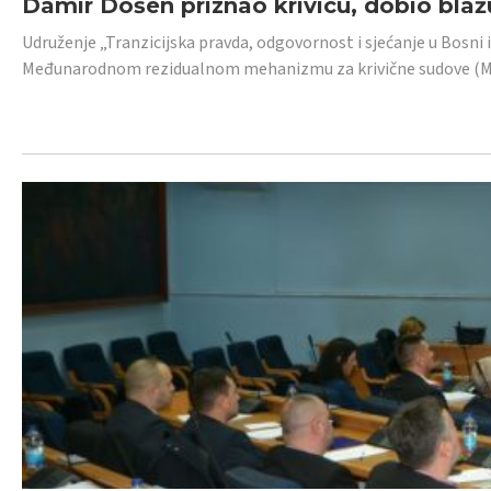
Damir Došen priznao krivicu, dobio blažu
Udruženje „Tranzicijska pravda, odgovornost i sjećanje u Bosni i
Međunarodnom rezidualnom mehanizmu za krivične sudove (MR