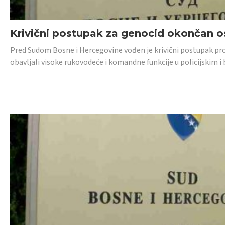
Krivični postupak za genocid okončan 
Pred Sudom Bosne i Hercegovine vođen je krivični postupak proti
obavljali visoke rukovodeće i komandne funkcije u policijskim