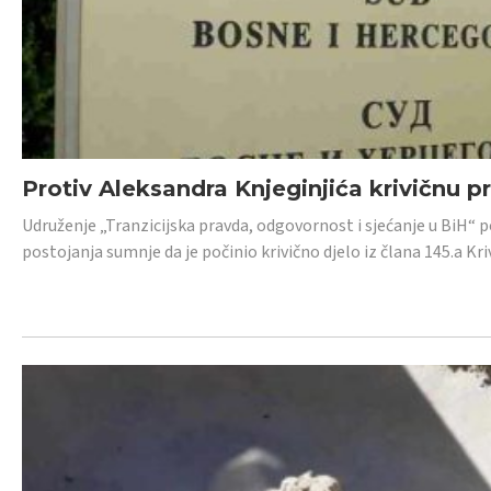
Protiv Aleksandra Knjeginjića krivičnu p
Udruženje „Tranzicijska pravda, odgovornost i sjećanje u BiH“ 
postojanja sumnje da je počinio krivično djelo iz člana 145.a K