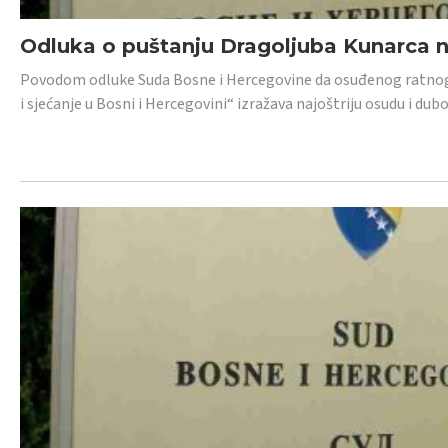
Odluka o puštanju Dragoljuba Kunarca n
Povodom odluke Suda Bosne i Hercegovine da osuđenog ratnog z
i sjećanje u Bosni i Hercegovini“ izražava najoštriju osudu i 