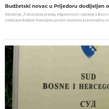
Budžetski novac u Prijedoru dodijeljen
Udruženje „Tranzicijska pravda, odgovornost i sjećanje u Bosni 
sredstava dodijele finansijsku pomoć osobama pravosnažno os