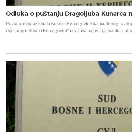
Odluka o puštanju Dragoljuba Kunarca n
Povodom odluke Suda Bosne i Hercegovine da osuđenog ratnog z
i sjećanje u Bosni i Hercegovini“ izražava najoštriju osudu i 