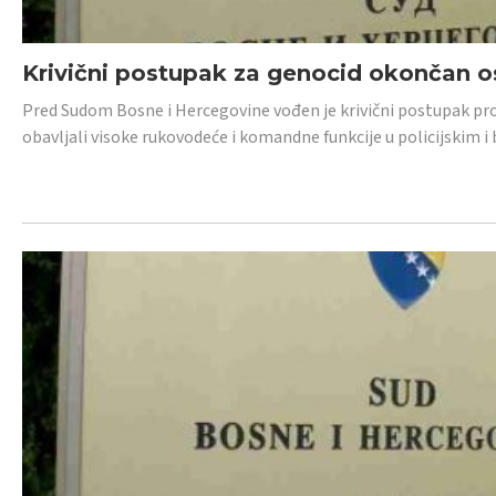
Krivični postupak za genocid okončan 
Pred Sudom Bosne i Hercegovine vođen je krivični postupak proti
obavljali visoke rukovodeće i komandne funkcije u policijskim