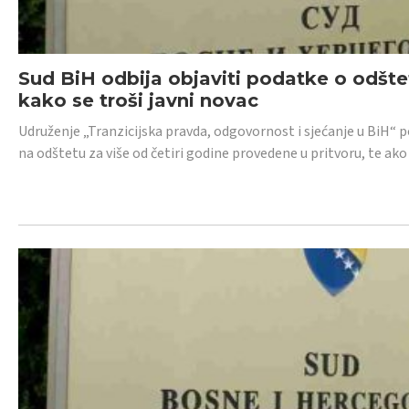
Sud BiH odbija objaviti podatke o odštet
kako se troši javni novac
Udruženje „Tranzicijska pravda, odgovornost i sjećanje u BiH“ p
na odštetu za više od četiri godine provedene u pritvoru, te ako