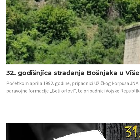
32. godišnjica stradanja Bošnjaka u Viš
Početkom aprila 1992. godine, pripadnici Užičkog korpusa JNA iz 
paravojne formacije „Beli orlovi“, te pripadnici Vojske Republik