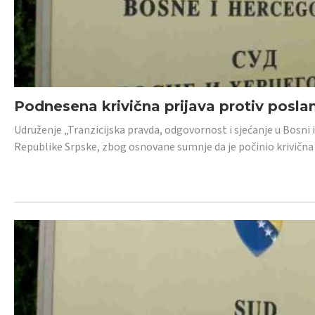
Podnesena krivična prijava protiv posl
Udruženje „Tranzicijska pravda, odgovornost i sjećanje u Bosni 
Republike Srpske, zbog osnovane sumnje da je počinio krivična dj