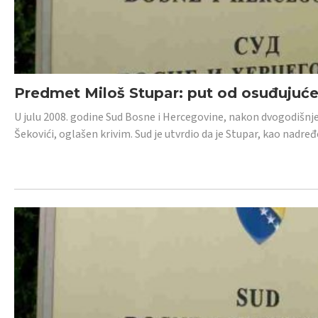
Predmet Miloš Stupar: put od osuđujuć
U julu 2008. godine Sud Bosne i Hercegovine, nakon dvogodišnj
Šekovići, oglašen krivim. Sud je utvrdio da je Stupar, kao nadr