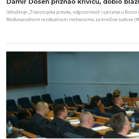
Damir Došen priznao krivicu, dobio blažu
Udruženje „Tranzicijska pravda, odgovornost i sjećanje u Bosni i
Međunarodnom rezidualnom mehanizmu za krivične sudove (MR