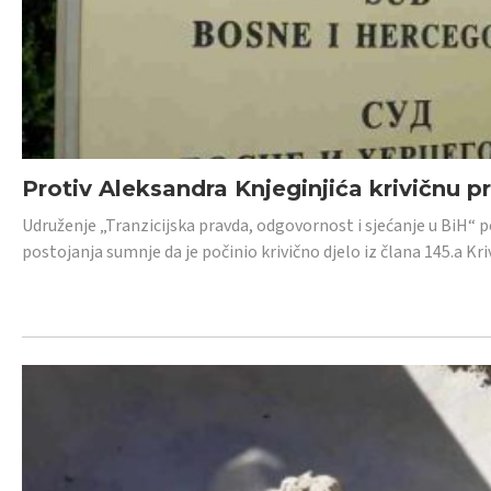
Protiv Aleksandra Knjeginjića krivičnu p
Udruženje „Tranzicijska pravda, odgovornost i sjećanje u BiH“ 
postojanja sumnje da je počinio krivično djelo iz člana 145.a K