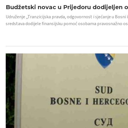
Budžetski novac u Prijedoru dodijeljen
Udruženje „Tranzicijska pravda, odgovornost i sjećanje u Bosni 
sredstava dodijele finansijsku pomoć osobama pravosnažno os