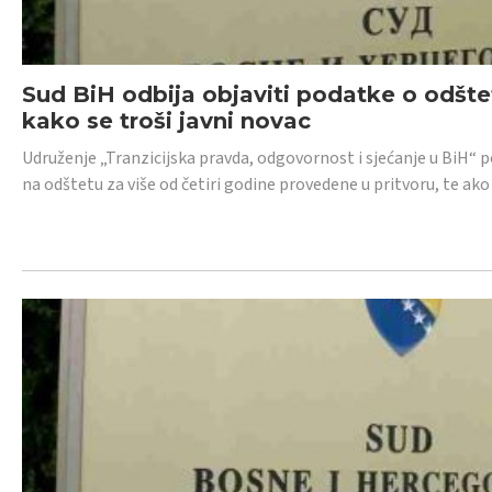
Sud BiH odbija objaviti podatke o odštet
kako se troši javni novac
Udruženje „Tranzicijska pravda, odgovornost i sjećanje u BiH“ p
na odštetu za više od četiri godine provedene u pritvoru, te ako