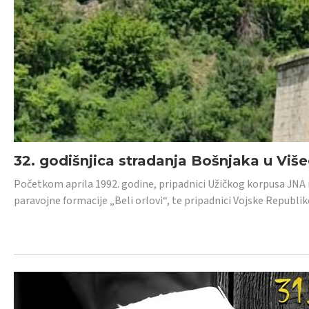
32. godišnjica stradanja Bošnjaka u Viš
Početkom aprila 1992. godine, pripadnici Užičkog korpusa JNA iz 
paravojne formacije „Beli orlovi“, te pripadnici Vojske Republik