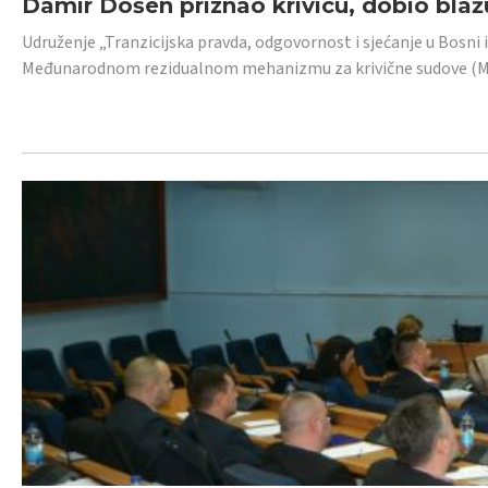
Damir Došen priznao krivicu, dobio blažu
Udruženje „Tranzicijska pravda, odgovornost i sjećanje u Bosni i
Međunarodnom rezidualnom mehanizmu za krivične sudove (MR