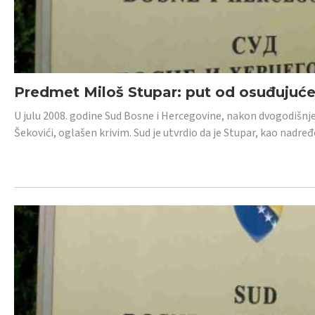
Predmet Miloš Stupar: put od osuđujuć
U julu 2008. godine Sud Bosne i Hercegovine, nakon dvogodišnj
Šekovići, oglašen krivim. Sud je utvrdio da je Stupar, kao nadr