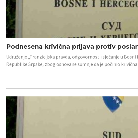
Podnesena krivična prijava protiv posl
Udruženje „Tranzicijska pravda, odgovornost i sjećanje u Bosni 
Republike Srpske, zbog osnovane sumnje da je počinio krivična dj