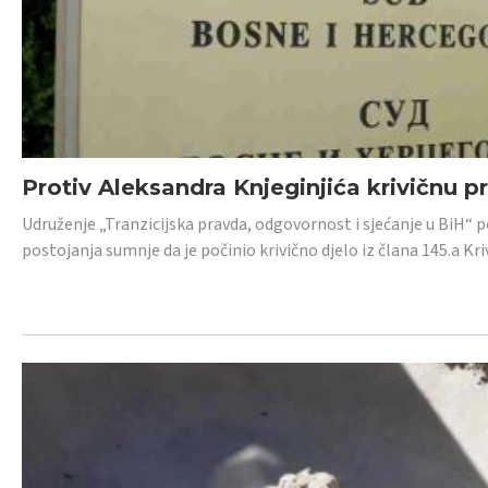
Protiv Aleksandra Knjeginjića krivičnu p
Udruženje „Tranzicijska pravda, odgovornost i sjećanje u BiH“ 
postojanja sumnje da je počinio krivično djelo iz člana 145.a K