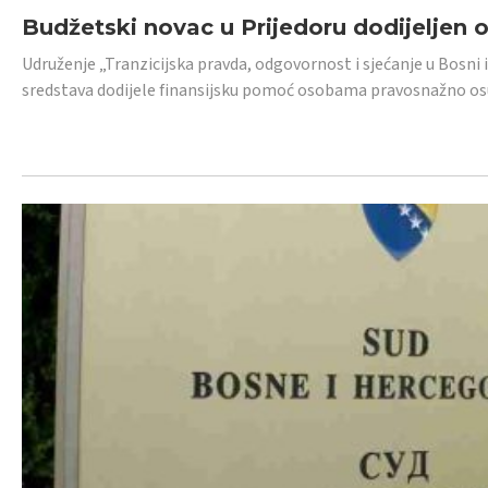
Budžetski novac u Prijedoru dodijeljen
Udruženje „Tranzicijska pravda, odgovornost i sjećanje u Bosni 
sredstava dodijele finansijsku pomoć osobama pravosnažno os