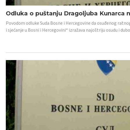
Odluka o puštanju Dragoljuba Kunarca n
Povodom odluke Suda Bosne i Hercegovine da osuđenog ratnog z
i sjećanje u Bosni i Hercegovini“ izražava najoštriju osudu i 