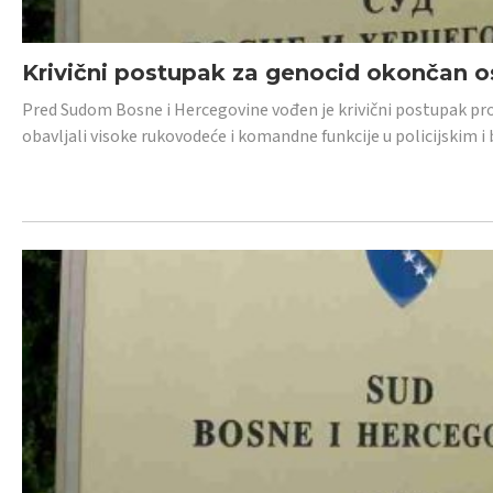
Krivični postupak za genocid okončan 
Pred Sudom Bosne i Hercegovine vođen je krivični postupak proti
obavljali visoke rukovodeće i komandne funkcije u policijskim