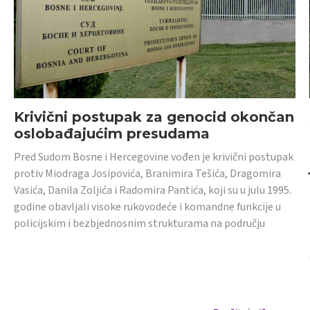
Krivični postupak za genocid okončan
oslobađajućim presudama
Pred Sudom Bosne i Hercegovine vođen je krivični postupak
protiv Miodraga Josipovića, Branimira Tešića, Dragomira
Vasića, Danila Zoljića i Radomira Pantića, koji su u julu 1995.
godine obavljali visoke rukovodeće i komandne funkcije u
policijskim i bezbjednosnim strukturama na području