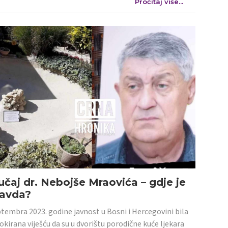
Pročitaj više...
učaj dr. Nebojše Mraovića – gdje je
ravda?
tembra 2023. godine javnost u Bosni i Hercegovini bila
šokirana viješću da su u dvorištu porodične kuće ljekara