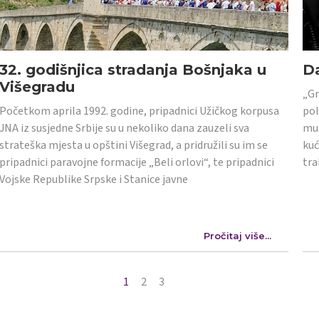
32. godišnjica stradanja Bošnjaka u
Da
Višegradu
„Gr
Početkom aprila 1992. godine, pripadnici Užičkog korpusa
pol
JNA iz susjedne Srbije su u nekoliko dana zauzeli sva
mus
strateška mjesta u opštini Višegrad, a pridružili su im se
kuć
pripadnici paravojne formacije „Beli orlovi“, te pripadnici
tra
Vojske Republike Srpske i Stanice javne
Pročitaj više...
1
2
3