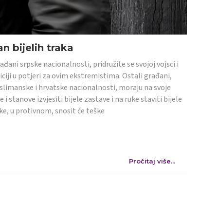
n bijelih traka
ađani srpske nacionalnosti, pridružite se svojoj vojsci i
iciji u potjeri za ovim ekstremistima. Ostali građani,
limanske i hrvatske nacionalnosti, moraju na svoje
e i stanove izvjesiti bijele zastave i na ruke staviti bijele
ke, u protivnom, snosit će teške
Pročitaj više...