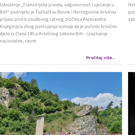
Udruženje „Tranzicijska pravda, odgovornost i sjećanje u
Neb
BiH“ podnijelo je Tužilaštvu Bosne i Hercegovine krivičnu
pos
prijavu protiv osuđenog ratnog zločinca Aleksandra
zab
Knjeginjića zbog postojanja sumnje da je počinio krivično
djelo iz člana 145.a Krivičnog zakona BiH – izazivanje
nacionalne, rasne
Pročitaj više...