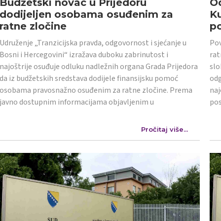
Budžetski novac u Prijedoru
Od
dodijeljen osobama osuđenim za
K
ratne zločine
po
Udruženje „Tranzicijska pravda, odgovornost i sjećanje u
Pov
Bosni i Hercegovini“ izražava duboku zabrinutost i
rat
najoštrije osuđuje odluku nadležnih organa Grada Prijedora
slo
da iz budžetskih sredstava dodijele finansijsku pomoć
odg
osobama pravosnažno osuđenim za ratne zločine. Prema
naj
javno dostupnim informacijama objavljenim u
po
Pročitaj više...