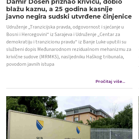
Damir Došen priznao krivicu, dobio
blažu kaznu, a 25 godina kasnije
javno negira sudski utvrđene činjenice
Udruženje „Tranzicijska pravda, odgovornost i sjećanje u
Bosni i Hercegovini“ iz Sarajeva i Udruženje „Centar za
demokratiju i tranzicionu pravdu“ iz Banje Luke uputili su
službeni dopis Međunarodnom rezidualnom mehanizmu za
krivične sudove (MRMKS), nasljedniku Haškog tribunala,
povodom javnih istupa
Pročitaj više...