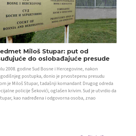
edmet Miloš Stupar: put od
suđujuće do oslobađajuće presude
ulu 2008. godine Sud Bosne i Hercegovine, nakon
godišnjeg postupka, donio je prvostepenu presudu
om je Miloš Stupar, tadašnji komandant Drugog odreda
cijalne policije Šekovići, oglašen krivim. Sud je utvrdio da
Stupar, kao nadređena i odgovorna osoba, znao