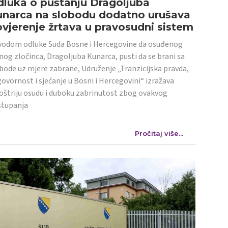
luka o puštanju Dragoljuba
unarca na slobodu dodatno urušava
vjerenje žrtava u pravosudni sistem
odom odluke Suda Bosne i Hercegovine da osuđenog
nog zločinca, Dragoljuba Kunarca, pusti da se brani sa
bode uz mjere zabrane, Udruženje „Tranzicijska pravda,
ovornost i sjećanje u Bosni i Hercegovini“ izražava
oštriju osudu i duboku zabrinutost zbog ovakvog
stupanja
Pročitaj više...