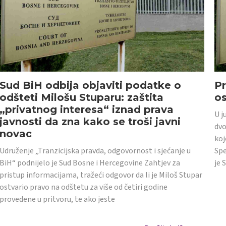
Sud BiH odbija objaviti podatke o
Pr
odšteti Milošu Stuparu: zaštita
o
„privatnog interesa“ iznad prava
U j
javnosti da zna kako se troši javni
dvo
novac
koj
Udruženje „Tranzicijska pravda, odgovornost i sjećanje u
Spe
BiH“ podnijelo je Sud Bosne i Hercegovine Zahtjev za
je 
pristup informacijama, tražeći odgovor da li je Miloš Stupar
ostvario pravo na odštetu za više od četiri godine
provedene u pritvoru, te ako jeste