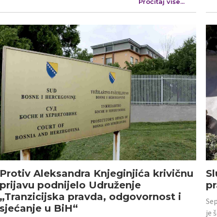
Pročitaj više...
Protiv Aleksandra Knjeginjića krivičnu
Sl
prijavu podnijelo Udruženje
p
„Tranzicijska pravda, odgovornost i
Sep
sjećanje u BiH“
je 