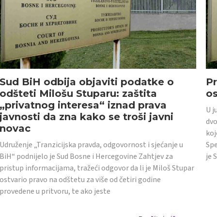
Sud BiH odbija objaviti podatke o
Pr
odšteti Milošu Stuparu: zaštita
o
„privatnog interesa“ iznad prava
U j
javnosti da zna kako se troši javni
dvo
novac
koj
Udruženje „Tranzicijska pravda, odgovornost i sjećanje u
Spe
BiH“ podnijelo je Sud Bosne i Hercegovine Zahtjev za
je 
pristup informacijama, tražeći odgovor da li je Miloš Stupar
ostvario pravo na odštetu za više od četiri godine
provedene u pritvoru, te ako jeste