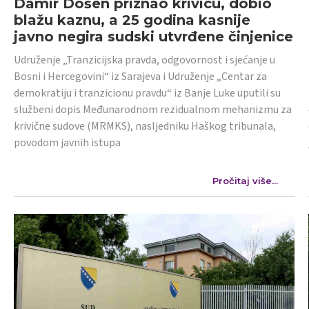
Damir Došen priznao krivicu, dobio
blažu kaznu, a 25 godina kasnije
javno negira sudski utvrđene činjenice
Udruženje „Tranzicijska pravda, odgovornost i sjećanje u
Bosni i Hercegovini“ iz Sarajeva i Udruženje „Centar za
demokratiju i tranzicionu pravdu“ iz Banje Luke uputili su
službeni dopis Međunarodnom rezidualnom mehanizmu za
krivične sudove (MRMKS), nasljedniku Haškog tribunala,
povodom javnih istupa
Pročitaj više...