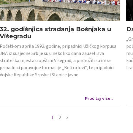
32. godišnjica stradanja Bošnjaka u
Da
Višegradu
„Gr
Početkom aprila 1992. godine, pripadnici Užičkog korpusa
pol
JNA iz susjedne Srbije su u nekoliko dana zauzeli sva
mus
strateška mjesta u opštini Višegrad, a pridružili su im se
kuć
pripadnici paravojne formacije „Beli orlovi“, te pripadnici
tra
Vojske Republike Srpske i Stanice javne
Pročitaj više...
1
2
3