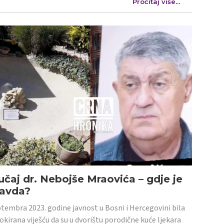
Pročitaj više...
učaj dr. Nebojše Mraovića – gdje je
ravda?
tembra 2023. godine javnost u Bosni i Hercegovini bila
šokirana viješću da su u dvorištu porodične kuće ljekara