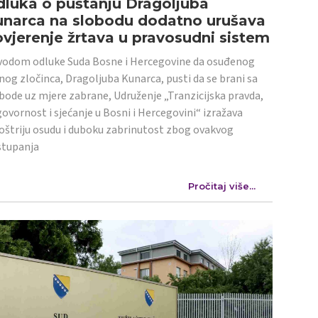
luka o puštanju Dragoljuba
unarca na slobodu dodatno urušava
vjerenje žrtava u pravosudni sistem
odom odluke Suda Bosne i Hercegovine da osuđenog
nog zločinca, Dragoljuba Kunarca, pusti da se brani sa
bode uz mjere zabrane, Udruženje „Tranzicijska pravda,
ovornost i sjećanje u Bosni i Hercegovini“ izražava
oštriju osudu i duboku zabrinutost zbog ovakvog
stupanja
Pročitaj više...