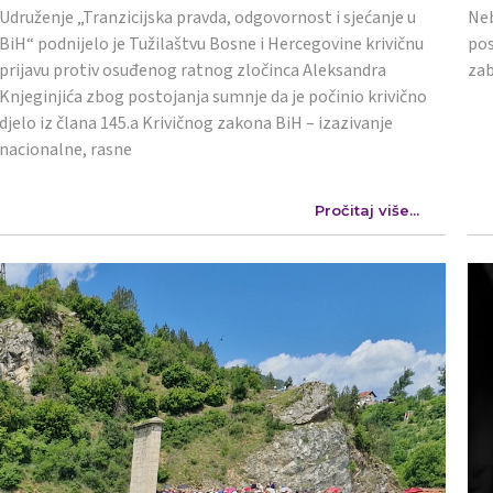
Udruženje „Tranzicijska pravda, odgovornost i sjećanje u
Neb
BiH“ podnijelo je Tužilaštvu Bosne i Hercegovine krivičnu
pos
prijavu protiv osuđenog ratnog zločinca Aleksandra
zab
Knjeginjića zbog postojanja sumnje da je počinio krivično
djelo iz člana 145.a Krivičnog zakona BiH – izazivanje
nacionalne, rasne
Pročitaj više...