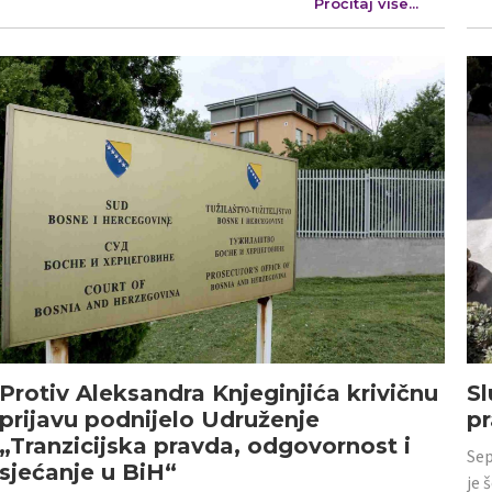
Pročitaj više...
Protiv Aleksandra Knjeginjića krivičnu
Sl
prijavu podnijelo Udruženje
p
„Tranzicijska pravda, odgovornost i
Sep
sjećanje u BiH“
je 