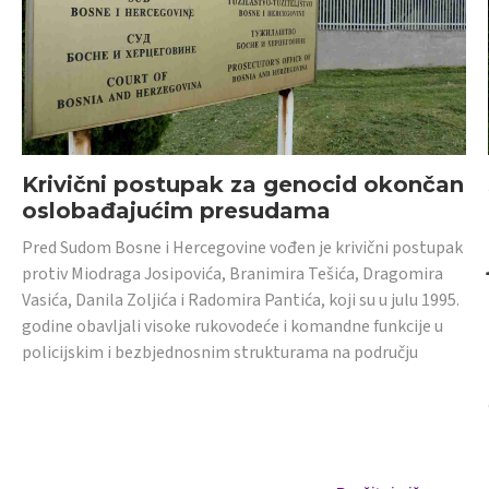
Krivični postupak za genocid okončan
oslobađajućim presudama
Pred Sudom Bosne i Hercegovine vođen je krivični postupak
protiv Miodraga Josipovića, Branimira Tešića, Dragomira
Vasića, Danila Zoljića i Radomira Pantića, koji su u julu 1995.
godine obavljali visoke rukovodeće i komandne funkcije u
policijskim i bezbjednosnim strukturama na području