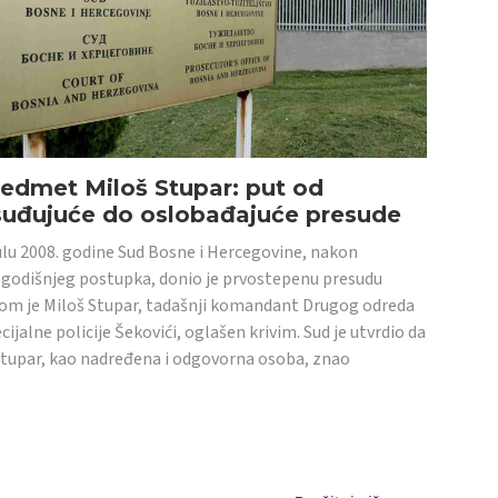
edmet Miloš Stupar: put od
suđujuće do oslobađajuće presude
ulu 2008. godine Sud Bosne i Hercegovine, nakon
godišnjeg postupka, donio je prvostepenu presudu
om je Miloš Stupar, tadašnji komandant Drugog odreda
cijalne policije Šekovići, oglašen krivim. Sud je utvrdio da
Stupar, kao nadređena i odgovorna osoba, znao