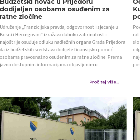
Budžetski novac u Prijedoru
Od
dodijeljen osobama osuđenim za
K
ratne zločine
po
Udruženje „Tranzicijska pravda, odgovornost i sjećanje u
Pov
Bosni i Hercegovini“ izražava duboku zabrinutost i
rat
najoštrije osuđuje odluku nadležnih organa Grada Prijedora
slo
da iz budžetskih sredstava dodijele finansijsku pomoć
odg
osobama pravosnažno osuđenim za ratne zločine. Prema
naj
javno dostupnim informacijama objavljenim u
po
Pročitaj više...