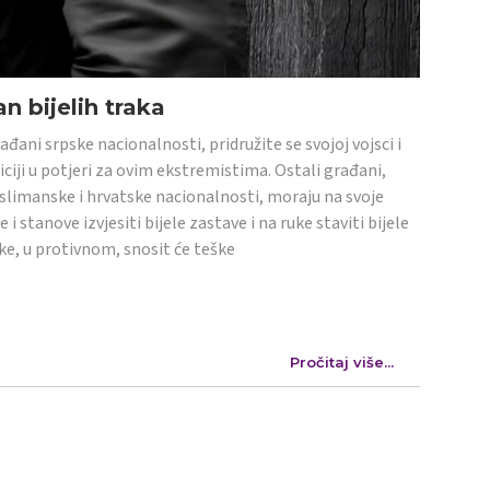
n bijelih traka
ađani srpske nacionalnosti, pridružite se svojoj vojsci i
iciji u potjeri za ovim ekstremistima. Ostali građani,
limanske i hrvatske nacionalnosti, moraju na svoje
e i stanove izvjesiti bijele zastave i na ruke staviti bijele
ke, u protivnom, snosit će teške
Pročitaj više...