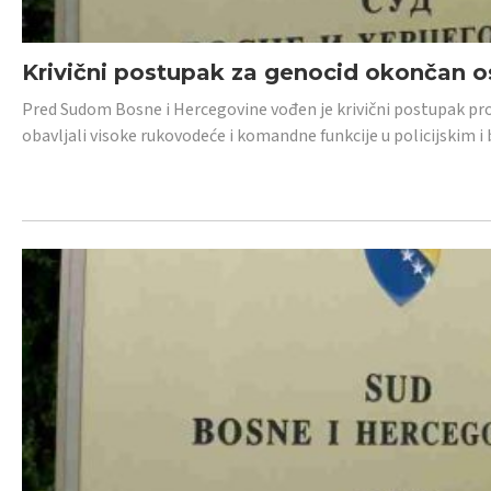
Krivični postupak za genocid okončan 
Pred Sudom Bosne i Hercegovine vođen je krivični postupak proti
obavljali visoke rukovodeće i komandne funkcije u policijskim