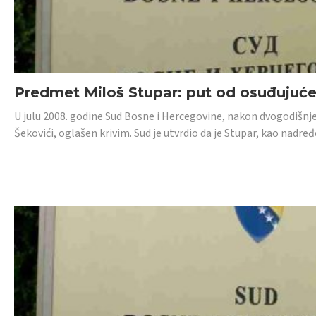
Predmet Miloš Stupar: put od osuđujuć
U julu 2008. godine Sud Bosne i Hercegovine, nakon dvogodišnj
Šekovići, oglašen krivim. Sud je utvrdio da je Stupar, kao nadr