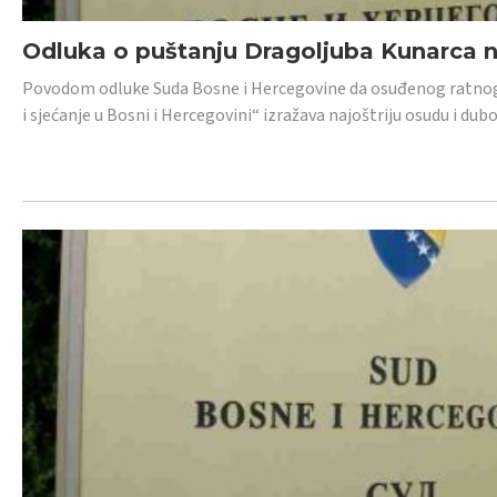
Odluka o puštanju Dragoljuba Kunarca n
Povodom odluke Suda Bosne i Hercegovine da osuđenog ratnog z
i sjećanje u Bosni i Hercegovini“ izražava najoštriju osudu i 