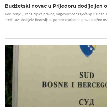
Budžetski novac u Prijedoru dodijeljen
Udruženje „Tranzicijska pravda, odgovornost i sjećanje u Bosni 
sredstava dodijele finansijsku pomoć osobama pravosnažno os