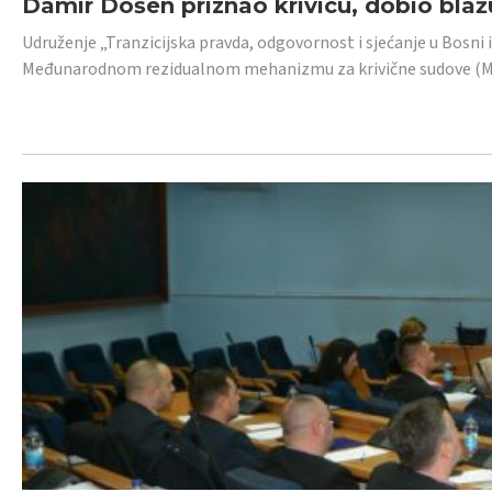
Damir Došen priznao krivicu, dobio blažu
Udruženje „Tranzicijska pravda, odgovornost i sjećanje u Bosni i
Međunarodnom rezidualnom mehanizmu za krivične sudove (MR