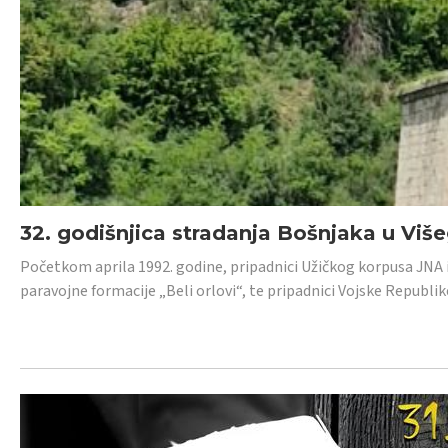
32. godišnjica stradanja Bošnjaka u Viš
Početkom aprila 1992. godine, pripadnici Užičkog korpusa JNA iz 
paravojne formacije „Beli orlovi“, te pripadnici Vojske Republik