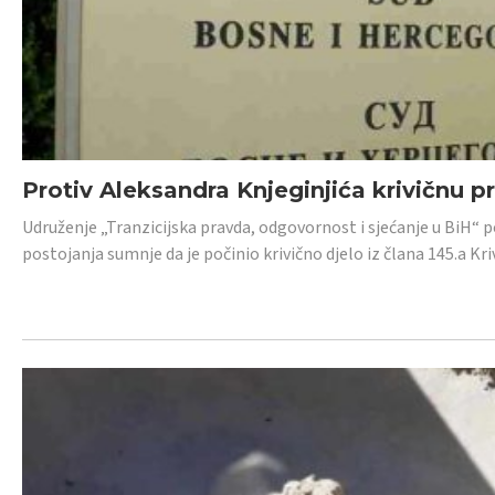
Protiv Aleksandra Knjeginjića krivičnu p
Udruženje „Tranzicijska pravda, odgovornost i sjećanje u BiH“ 
postojanja sumnje da je počinio krivično djelo iz člana 145.a K