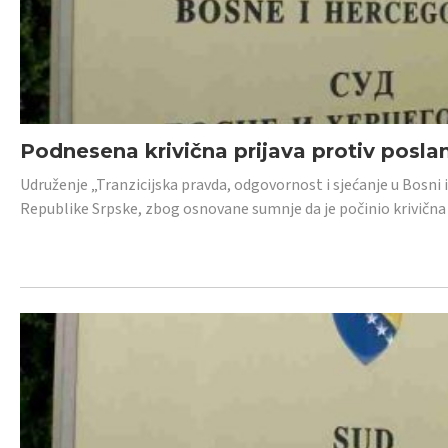
Podnesena krivična prijava protiv posl
Udruženje „Tranzicijska pravda, odgovornost i sjećanje u Bosni 
Republike Srpske, zbog osnovane sumnje da je počinio krivična dj