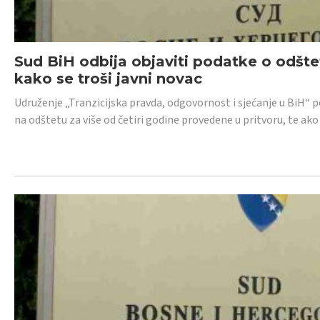
Sud BiH odbija objaviti podatke o odštet
kako se troši javni novac
Udruženje „Tranzicijska pravda, odgovornost i sjećanje u BiH“ p
na odštetu za više od četiri godine provedene u pritvoru, te ako