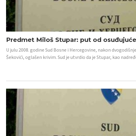
Predmet Miloš Stupar: put od osuđujuć
U julu 2008. godine Sud Bosne i Hercegovine, nakon dvogodišnj
Šekovići, oglašen krivim. Sud je utvrdio da je Stupar, kao nadr