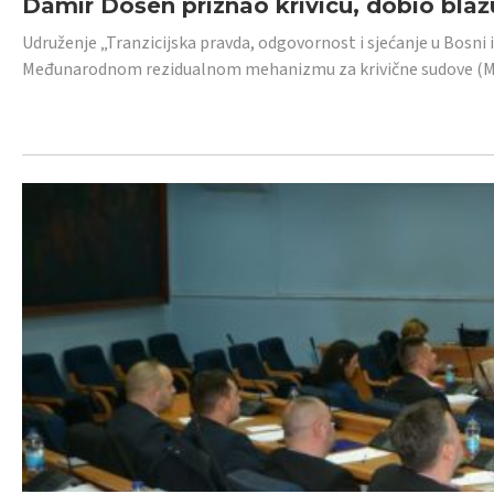
Damir Došen priznao krivicu, dobio blažu
Udruženje „Tranzicijska pravda, odgovornost i sjećanje u Bosni i
Međunarodnom rezidualnom mehanizmu za krivične sudove (MR