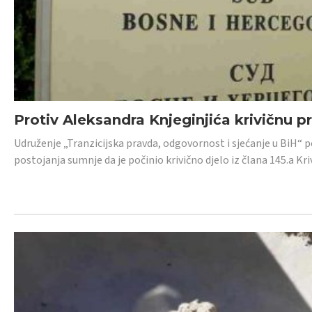
Protiv Aleksandra Knjeginjića krivičnu p
Udruženje „Tranzicijska pravda, odgovornost i sjećanje u BiH“ 
postojanja sumnje da je počinio krivično djelo iz člana 145.a K