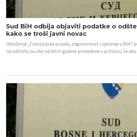
Sud BiH odbija objaviti podatke o odštet
kako se troši javni novac
Udruženje „Tranzicijska pravda, odgovornost i sjećanje u BiH“ p
na odštetu za više od četiri godine provedene u pritvoru, te ako