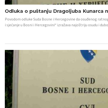
Odluka o puštanju Dragoljuba Kunarca n
Povodom odluke Suda Bosne i Hercegovine da osuđenog ratnog z
i sjećanje u Bosni i Hercegovini“ izražava najoštriju osudu i 