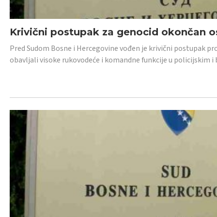
Krivični postupak za genocid okončan 
Pred Sudom Bosne i Hercegovine vođen je krivični postupak proti
obavljali visoke rukovodeće i komandne funkcije u policijskim