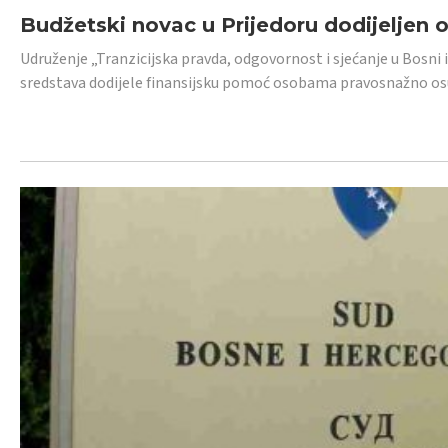
Budžetski novac u Prijedoru dodijeljen
Udruženje „Tranzicijska pravda, odgovornost i sjećanje u Bosni 
sredstava dodijele finansijsku pomoć osobama pravosnažno os