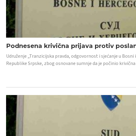
Podnesena krivična prijava protiv posl
Udruženje „Tranzicijska pravda, odgovornost i sjećanje u Bosni 
Republike Srpske, zbog osnovane sumnje da je počinio krivična dj