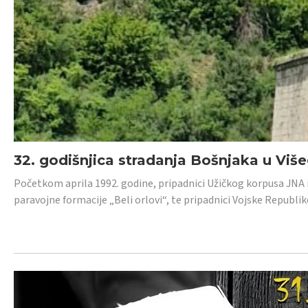
32. godišnjica stradanja Bošnjaka u Viš
Početkom aprila 1992. godine, pripadnici Užičkog korpusa JNA iz 
paravojne formacije „Beli orlovi“, te pripadnici Vojske Republik