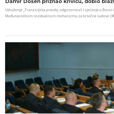
Damir Došen priznao krivicu, dobio blažu
Udruženje „Tranzicijska pravda, odgovornost i sjećanje u Bosni i
Međunarodnom rezidualnom mehanizmu za krivične sudove (MR