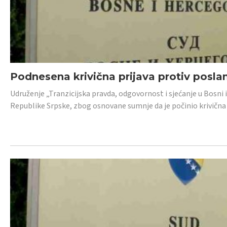
Podnesena krivična prijava protiv posl
Udruženje „Tranzicijska pravda, odgovornost i sjećanje u Bosni 
Republike Srpske, zbog osnovane sumnje da je počinio krivična dj