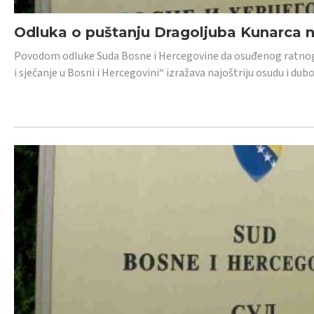
Odluka o puštanju Dragoljuba Kunarca n
Povodom odluke Suda Bosne i Hercegovine da osuđenog ratnog z
i sjećanje u Bosni i Hercegovini“ izražava najoštriju osudu i 