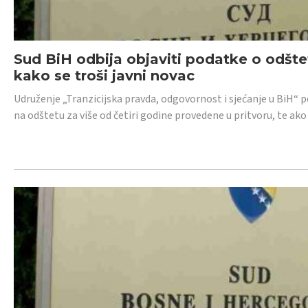
Sud BiH odbija objaviti podatke o odštet
kako se troši javni novac
Udruženje „Tranzicijska pravda, odgovornost i sjećanje u BiH“ p
na odštetu za više od četiri godine provedene u pritvoru, te ako