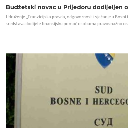
Budžetski novac u Prijedoru dodijeljen
Udruženje „Tranzicijska pravda, odgovornost i sjećanje u Bosni 
sredstava dodijele finansijsku pomoć osobama pravosnažno os