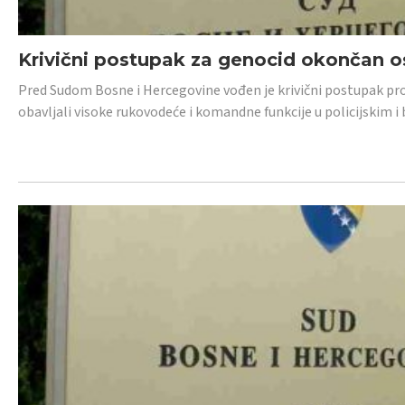
Krivični postupak za genocid okončan 
Pred Sudom Bosne i Hercegovine vođen je krivični postupak proti
obavljali visoke rukovodeće i komandne funkcije u policijskim