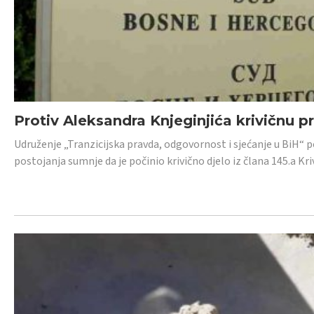
Protiv Aleksandra Knjeginjića krivičnu p
Udruženje „Tranzicijska pravda, odgovornost i sjećanje u BiH“ 
postojanja sumnje da je počinio krivično djelo iz člana 145.a K