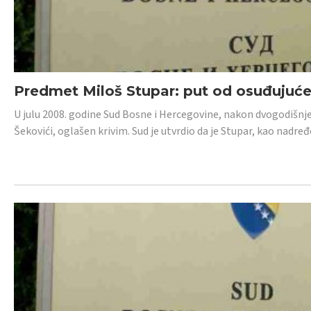
Predmet Miloš Stupar: put od osuđujuć
U julu 2008. godine Sud Bosne i Hercegovine, nakon dvogodišnj
Šekovići, oglašen krivim. Sud je utvrdio da je Stupar, kao nadr