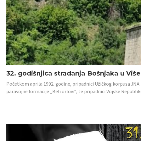
32. godišnjica stradanja Bošnjaka u Viš
Početkom aprila 1992. godine, pripadnici Užičkog korpusa JNA iz 
paravojne formacije „Beli orlovi“, te pripadnici Vojske Republik