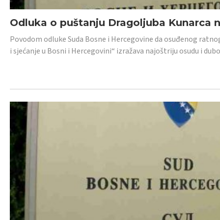
Odluka o puštanju Dragoljuba Kunarca n
Povodom odluke Suda Bosne i Hercegovine da osuđenog ratnog z
i sjećanje u Bosni i Hercegovini“ izražava najoštriju osudu i 