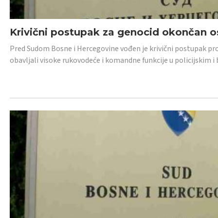
Krivični postupak za genocid okončan 
Pred Sudom Bosne i Hercegovine vođen je krivični postupak proti
obavljali visoke rukovodeće i komandne funkcije u policijskim