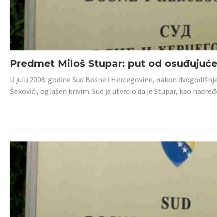
Predmet Miloš Stupar: put od osuđujuć
U julu 2008. godine Sud Bosne i Hercegovine, nakon dvogodišnj
Šekovići, oglašen krivim. Sud je utvrdio da je Stupar, kao nadr