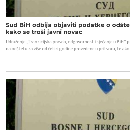
Sud BiH odbija objaviti podatke o odštet
kako se troši javni novac
Udruženje „Tranzicijska pravda, odgovornost i sjećanje u BiH“ p
na odštetu za više od četiri godine provedene u pritvoru, te ako