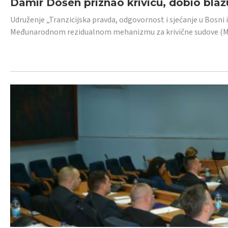
Damir Došen priznao krivicu, dobio blažu
Udruženje „Tranzicijska pravda, odgovornost i sjećanje u Bosni i
Međunarodnom rezidualnom mehanizmu za krivične sudove (MR