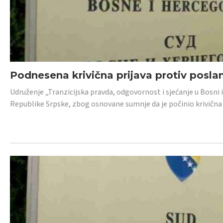
Podnesena krivična prijava protiv posl
Udruženje „Tranzicijska pravda, odgovornost i sjećanje u Bosni 
Republike Srpske, zbog osnovane sumnje da je počinio krivična dj