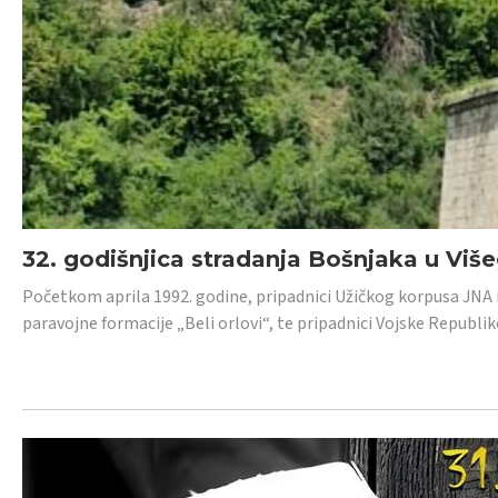
32. godišnjica stradanja Bošnjaka u Viš
Početkom aprila 1992. godine, pripadnici Užičkog korpusa JNA iz 
paravojne formacije „Beli orlovi“, te pripadnici Vojske Republik