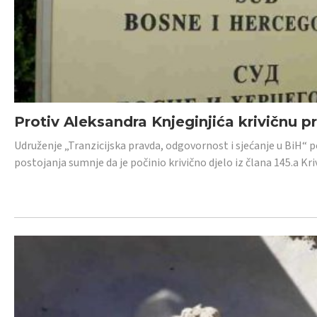
Protiv Aleksandra Knjeginjića krivičnu p
Udruženje „Tranzicijska pravda, odgovornost i sjećanje u BiH“ 
postojanja sumnje da je počinio krivično djelo iz člana 145.a K