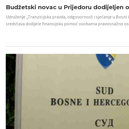
Budžetski novac u Prijedoru dodijeljen
Udruženje „Tranzicijska pravda, odgovornost i sjećanje u Bosni 
sredstava dodijele finansijsku pomoć osobama pravosnažno os