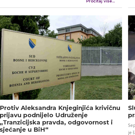
Pročitaj više...
Protiv Aleksandra Knjeginjića krivičnu
Sl
prijavu podnijelo Udruženje
p
„Tranzicijska pravda, odgovornost i
Sep
sjećanje u BiH“
je 