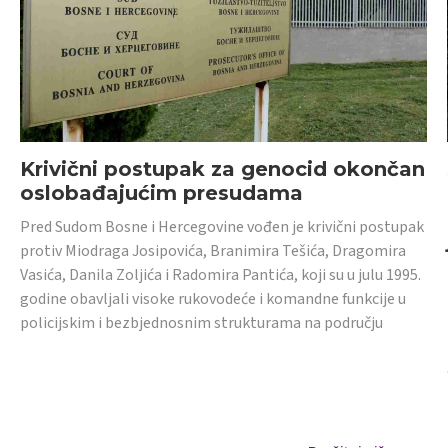
Krivični postupak za genocid okončan
oslobađajućim presudama
Pred Sudom Bosne i Hercegovine vođen je krivični postupak
protiv Miodraga Josipovića, Branimira Tešića, Dragomira
Vasića, Danila Zoljića i Radomira Pantića, koji su u julu 1995.
godine obavljali visoke rukovodeće i komandne funkcije u
policijskim i bezbjednosnim strukturama na području