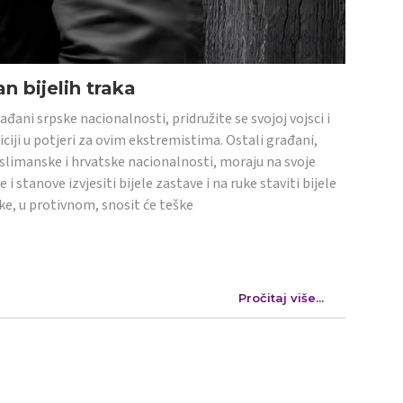
n bijelih traka
ađani srpske nacionalnosti, pridružite se svojoj vojsci i
iciji u potjeri za ovim ekstremistima. Ostali građani,
limanske i hrvatske nacionalnosti, moraju na svoje
e i stanove izvjesiti bijele zastave i na ruke staviti bijele
ke, u protivnom, snosit će teške
Pročitaj više...