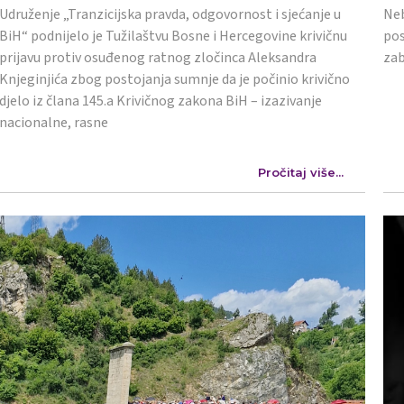
Udruženje „Tranzicijska pravda, odgovornost i sjećanje u
Neb
BiH“ podnijelo je Tužilaštvu Bosne i Hercegovine krivičnu
pos
prijavu protiv osuđenog ratnog zločinca Aleksandra
zab
Knjeginjića zbog postojanja sumnje da je počinio krivično
djelo iz člana 145.a Krivičnog zakona BiH – izazivanje
nacionalne, rasne
Pročitaj više...