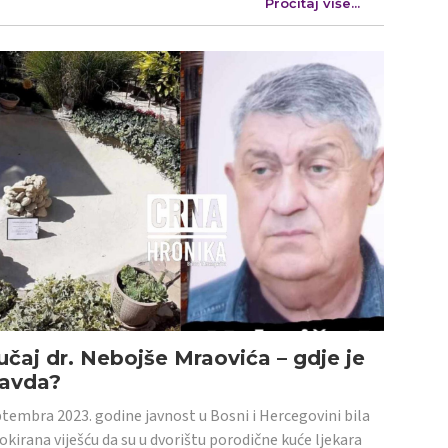
Pročitaj više...
učaj dr. Nebojše Mraovića – gdje je
ravda?
tembra 2023. godine javnost u Bosni i Hercegovini bila
šokirana viješću da su u dvorištu porodične kuće ljekara