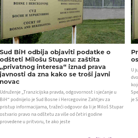
Sud BiH odbija objaviti podatke o
Pr
odšteti Milošu Stuparu: zaštita
o
„privatnog interesa“ iznad prava
U j
javnosti da zna kako se troši javni
dvo
novac
koj
Udruženje „Tranzicijska pravda, odgovornost i sjećanje u
Spe
BiH“ podnijelo je Sud Bosne i Hercegovine Zahtjev za
je 
pristup informacijama, tražeći odgovor da li je Miloš Stupar
ostvario pravo na odštetu za više od četiri godine
provedene u pritvoru, te ako jeste