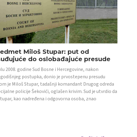
edmet Miloš Stupar: put od
suđujuće do oslobađajuće presude
ulu 2008. godine Sud Bosne i Hercegovine, nakon
godišnjeg postupka, donio je prvostepenu presudu
om je Miloš Stupar, tadašnji komandant Drugog odreda
cijalne policije Šekovići, oglašen krivim. Sud je utvrdio da
Stupar, kao nadređena i odgovorna osoba, znao