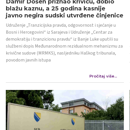
Damir Došen priznao krivicu, dobio
blažu kaznu, a 25 godina kasnije
javno negira sudski utvrđene činjenice
Udruženje „Tranzicijska pravda, odgovornost i sjećanje u
Bosni i Hercegovini“ iz Sarajeva i Udruženje „Centar za
demokratiju i tranzicionu pravdu“ iz Banje Luke uputili su
službeni dopis Međunarodnom rezidualnom mehanizmu za
krivične sudove (MRMKS), nasljedniku Haškog tribunala,
povodom javnih istupa
Pročitaj više...