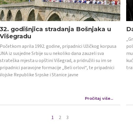
32. godišnjica stradanja Bošnjaka u
Da
Višegradu
„Gr
Početkom aprila 1992. godine, pripadnici Užičkog korpusa
pol
JNA iz susjedne Srbije su u nekoliko dana zauzeli sva
mus
strateška mjesta u opštini Višegrad, a pridružili su im se
kuć
pripadnici paravojne formacije „Beli orlovi“, te pripadnici
tra
Vojske Republike Srpske i Stanice javne
Pročitaj više...
1
2
3