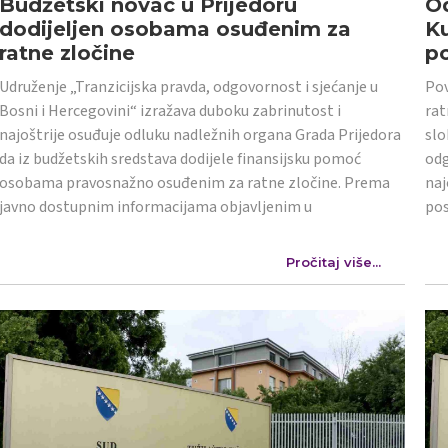
Budžetski novac u Prijedoru
Od
dodijeljen osobama osuđenim za
K
ratne zločine
po
Udruženje „Tranzicijska pravda, odgovornost i sjećanje u
Pov
Bosni i Hercegovini“ izražava duboku zabrinutost i
rat
najoštrije osuđuje odluku nadležnih organa Grada Prijedora
slo
da iz budžetskih sredstava dodijele finansijsku pomoć
odg
osobama pravosnažno osuđenim za ratne zločine. Prema
naj
javno dostupnim informacijama objavljenim u
po
Pročitaj više...