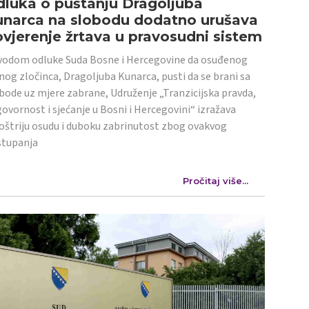
luka o puštanju Dragoljuba
unarca na slobodu dodatno urušava
vjerenje žrtava u pravosudni sistem
odom odluke Suda Bosne i Hercegovine da osuđenog
nog zločinca, Dragoljuba Kunarca, pusti da se brani sa
bode uz mjere zabrane, Udruženje „Tranzicijska pravda,
ovornost i sjećanje u Bosni i Hercegovini“ izražava
oštriju osudu i duboku zabrinutost zbog ovakvog
stupanja
Pročitaj više...