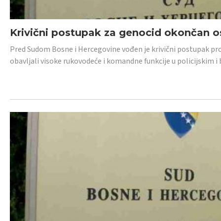
Krivični postupak za genocid okončan 
Pred Sudom Bosne i Hercegovine vođen je krivični postupak proti
obavljali visoke rukovodeće i komandne funkcije u policijskim