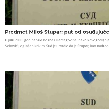
Predmet Miloš Stupar: put od osuđujuć
U julu 2008. godine Sud Bosne i Hercegovine, nakon dvogodišnj
Šekovići, oglašen krivim. Sud je utvrdio da je Stupar, kao nadr