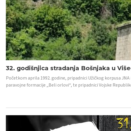
32. godišnjica stradanja Bošnjaka u Viš
Početkom aprila 1992. godine, pripadnici Užičkog korpusa JNA iz 
paravojne formacije „Beli orlovi“, te pripadnici Vojske Republik