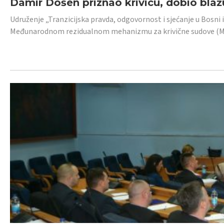
Damir Došen priznao krivicu, dobio blažu
Udruženje „Tranzicijska pravda, odgovornost i sjećanje u Bosni i
Međunarodnom rezidualnom mehanizmu za krivične sudove (MR