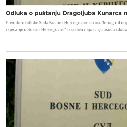
Odluka o puštanju Dragoljuba Kunarca n
Povodom odluke Suda Bosne i Hercegovine da osuđenog ratnog z
i sjećanje u Bosni i Hercegovini“ izražava najoštriju osudu i 