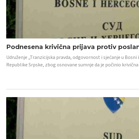
Podnesena krivična prijava protiv posl
Udruženje „Tranzicijska pravda, odgovornost i sjećanje u Bosni 
Republike Srpske, zbog osnovane sumnje da je počinio krivična dj