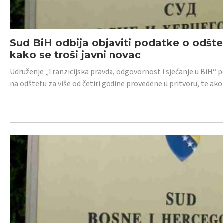
Sud BiH odbija objaviti podatke o odštet
kako se troši javni novac
Udruženje „Tranzicijska pravda, odgovornost i sjećanje u BiH“ p
na odštetu za više od četiri godine provedene u pritvoru, te ako