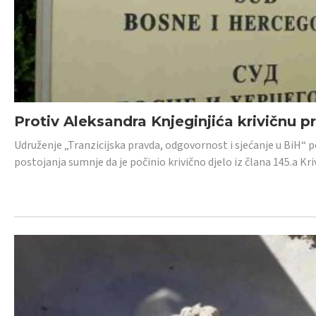
Protiv Aleksandra Knjeginjića krivičnu p
Udruženje „Tranzicijska pravda, odgovornost i sjećanje u BiH“ 
postojanja sumnje da je počinio krivično djelo iz člana 145.a K