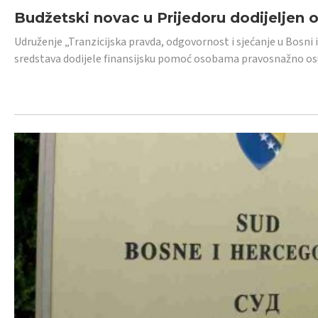
Budžetski novac u Prijedoru dodijeljen
Udruženje „Tranzicijska pravda, odgovornost i sjećanje u Bosni 
sredstava dodijele finansijsku pomoć osobama pravosnažno os