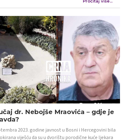
Pročitaj više...
učaj dr. Nebojše Mraovića – gdje je
ravda?
tembra 2023. godine javnost u Bosni i Hercegovini bila
šokirana viješću da su u dvorištu porodične kuće ljekara