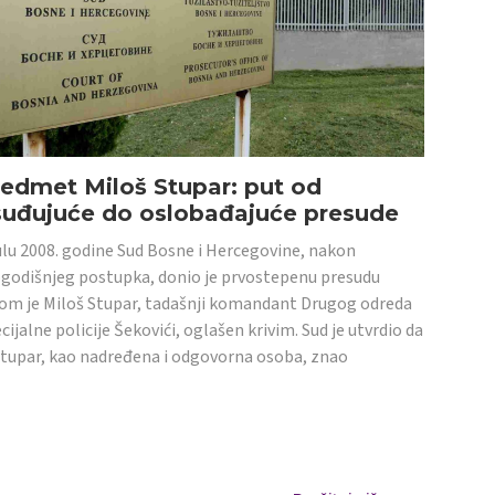
edmet Miloš Stupar: put od
suđujuće do oslobađajuće presude
ulu 2008. godine Sud Bosne i Hercegovine, nakon
godišnjeg postupka, donio je prvostepenu presudu
om je Miloš Stupar, tadašnji komandant Drugog odreda
cijalne policije Šekovići, oglašen krivim. Sud je utvrdio da
Stupar, kao nadređena i odgovorna osoba, znao