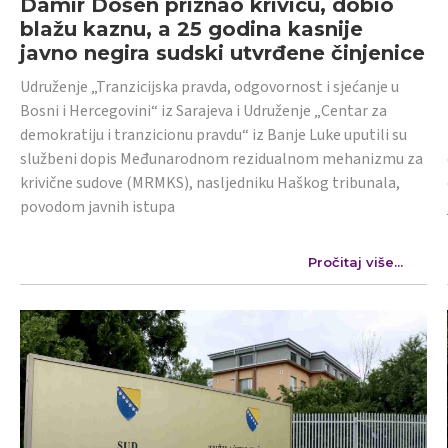
Damir Došen priznao krivicu, dobio
blažu kaznu, a 25 godina kasnije
javno negira sudski utvrđene činjenice
Udruženje „Tranzicijska pravda, odgovornost i sjećanje u
Bosni i Hercegovini“ iz Sarajeva i Udruženje „Centar za
demokratiju i tranzicionu pravdu“ iz Banje Luke uputili su
službeni dopis Međunarodnom rezidualnom mehanizmu za
krivične sudove (MRMKS), nasljedniku Haškog tribunala,
povodom javnih istupa
Pročitaj više...