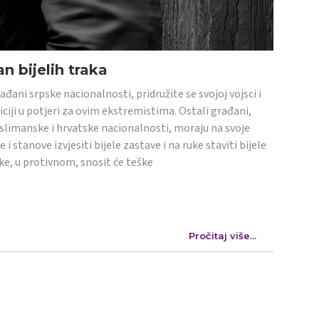
n bijelih traka
ađani srpske nacionalnosti, pridružite se svojoj vojsci i
iciji u potjeri za ovim ekstremistima. Ostali građani,
limanske i hrvatske nacionalnosti, moraju na svoje
e i stanove izvjesiti bijele zastave i na ruke staviti bijele
ke, u protivnom, snosit će teške
Pročitaj više...