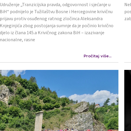
Udruženje „Tranzicijska pravda, odgovornost i sjećanje u
Neb
BiH“ podnijelo je Tužilaštvu Bosne i Hercegovine krivičnu
pos
prijavu protiv osuđenog ratnog zločinca Aleksandra
zab
Knjeginjića zbog postojanja sumnje da je počinio krivično
djelo iz člana 145.a Krivičnog zakona BiH – izazivanje
nacionalne, rasne
Pročitaj više...