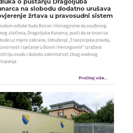
luka o puštanju Dragoljuba
unarca na slobodu dodatno urušava
vjerenje žrtava u pravosudni sistem
odom odluke Suda Bosne i Hercegovine da osuđenog
nog zločinca, Dragoljuba Kunarca, pusti da se brani sa
bode uz mjere zabrane, Udruženje „Tranzicijska pravda,
ovornost i sjećanje u Bosni i Hercegovini“ izražava
oštriju osudu i duboku zabrinutost zbog ovakvog
stupanja
Pročitaj više...