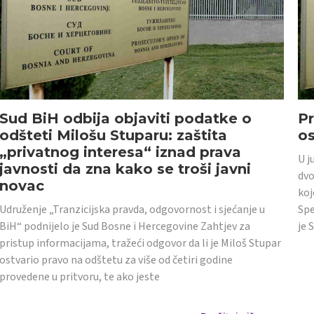
Sud BiH odbija objaviti podatke o
Pr
odšteti Milošu Stuparu: zaštita
o
„privatnog interesa“ iznad prava
U j
javnosti da zna kako se troši javni
dvo
novac
koj
Udruženje „Tranzicijska pravda, odgovornost i sjećanje u
Spe
BiH“ podnijelo je Sud Bosne i Hercegovine Zahtjev za
je 
pristup informacijama, tražeći odgovor da li je Miloš Stupar
ostvario pravo na odštetu za više od četiri godine
provedene u pritvoru, te ako jeste