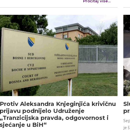
Pročitaj više...
Protiv Aleksandra Knjeginjića krivičnu
Sl
prijavu podnijelo Udruženje
p
„Tranzicijska pravda, odgovornost i
Sep
sjećanje u BiH“
je 