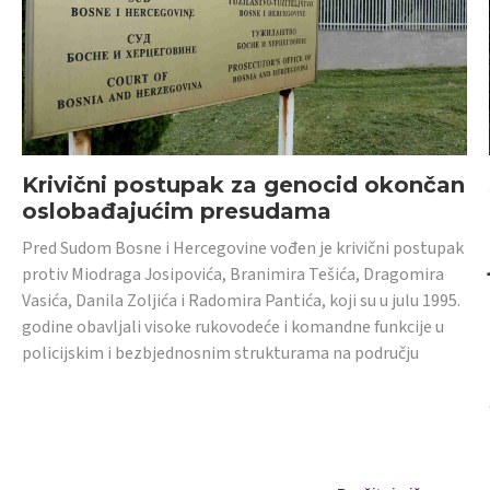
Krivični postupak za genocid okončan
oslobađajućim presudama
Pred Sudom Bosne i Hercegovine vođen je krivični postupak
protiv Miodraga Josipovića, Branimira Tešića, Dragomira
Vasića, Danila Zoljića i Radomira Pantića, koji su u julu 1995.
godine obavljali visoke rukovodeće i komandne funkcije u
policijskim i bezbjednosnim strukturama na području