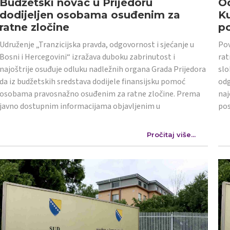
Budžetski novac u Prijedoru
Od
dodijeljen osobama osuđenim za
K
ratne zločine
po
Udruženje „Tranzicijska pravda, odgovornost i sjećanje u
Pov
Bosni i Hercegovini“ izražava duboku zabrinutost i
rat
najoštrije osuđuje odluku nadležnih organa Grada Prijedora
slo
da iz budžetskih sredstava dodijele finansijsku pomoć
odg
osobama pravosnažno osuđenim za ratne zločine. Prema
naj
javno dostupnim informacijama objavljenim u
po
Pročitaj više...