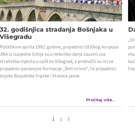
32. godišnjica stradanja Bošnjaka u
Da
Višegradu
„Gr
Početkom aprila 1992. godine, pripadnici Užičkog korpusa
pol
JNA iz susjedne Srbije su u nekoliko dana zauzeli sva
mus
strateška mjesta u opštini Višegrad, a pridružili su im se
kuć
pripadnici paravojne formacije „Beli orlovi“, te pripadnici
tra
Vojske Republike Srpske i Stanice javne
Pročitaj više...
1
2
3