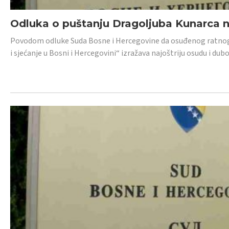
Odluka o puštanju Dragoljuba Kunarca n
Povodom odluke Suda Bosne i Hercegovine da osuđenog ratnog z
i sjećanje u Bosni i Hercegovini“ izražava najoštriju osudu i 