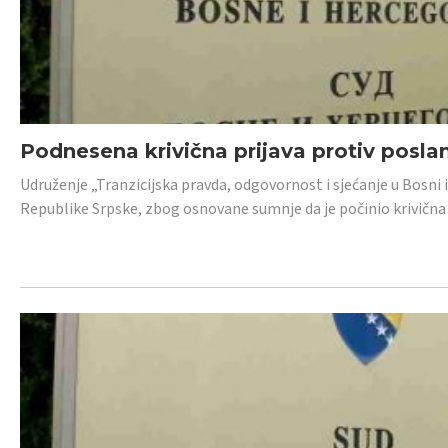
Podnesena krivična prijava protiv posl
Udruženje „Tranzicijska pravda, odgovornost i sjećanje u Bosni 
Republike Srpske, zbog osnovane sumnje da je počinio krivična dj