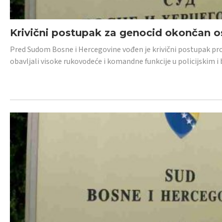
Krivični postupak za genocid okončan 
Pred Sudom Bosne i Hercegovine vođen je krivični postupak proti
obavljali visoke rukovodeće i komandne funkcije u policijskim