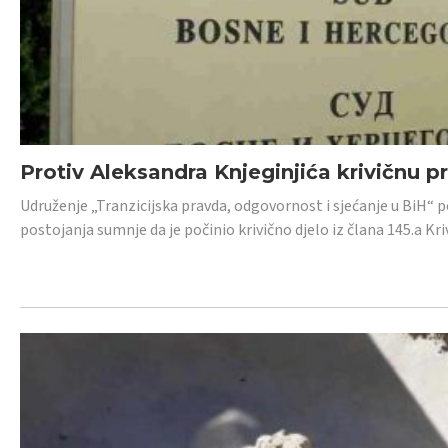
Protiv Aleksandra Knjeginjića krivičnu p
Udruženje „Tranzicijska pravda, odgovornost i sjećanje u BiH“ 
postojanja sumnje da je počinio krivično djelo iz člana 145.a K