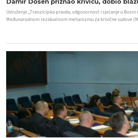
Damir Došen priznao krivicu, dobio blažu
Udruženje „Tranzicijska pravda, odgovornost i sjećanje u Bosni i
Međunarodnom rezidualnom mehanizmu za krivične sudove (MR