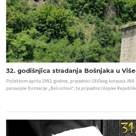
32. godišnjica stradanja Bošnjaka u Viš
Početkom aprila 1992. godine, pripadnici Užičkog korpusa JNA iz 
paravojne formacije „Beli orlovi“, te pripadnici Vojske Republik