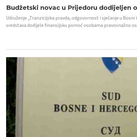
Budžetski novac u Prijedoru dodijeljen
Udruženje „Tranzicijska pravda, odgovornost i sjećanje u Bosni 
sredstava dodijele finansijsku pomoć osobama pravosnažno os