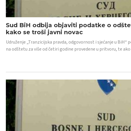
Sud BiH odbija objaviti podatke o odštet
kako se troši javni novac
Udruženje „Tranzicijska pravda, odgovornost i sjećanje u BiH“ p
na odštetu za više od četiri godine provedene u pritvoru, te ako