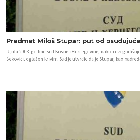
Predmet Miloš Stupar: put od osuđujuć
U julu 2008. godine Sud Bosne i Hercegovine, nakon dvogodišnj
Šekovići, oglašen krivim. Sud je utvrdio da je Stupar, kao nadr