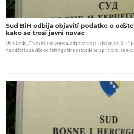
Sud BiH odbija objaviti podatke o odštet
kako se troši javni novac
Udruženje „Tranzicijska pravda, odgovornost i sjećanje u BiH“ p
na odštetu za više od četiri godine provedene u pritvoru, te ako