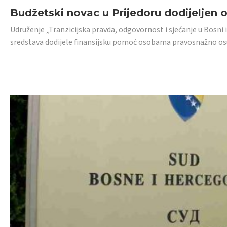
Budžetski novac u Prijedoru dodijeljen
Udruženje „Tranzicijska pravda, odgovornost i sjećanje u Bosni 
sredstava dodijele finansijsku pomoć osobama pravosnažno os