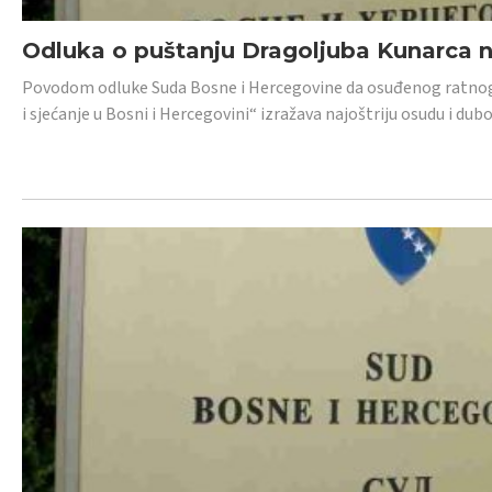
Odluka o puštanju Dragoljuba Kunarca n
Povodom odluke Suda Bosne i Hercegovine da osuđenog ratnog z
i sjećanje u Bosni i Hercegovini“ izražava najoštriju osudu i 