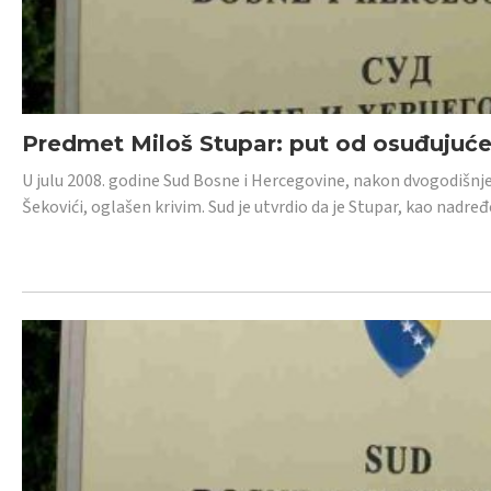
Predmet Miloš Stupar: put od osuđujuć
U julu 2008. godine Sud Bosne i Hercegovine, nakon dvogodišnj
Šekovići, oglašen krivim. Sud je utvrdio da je Stupar, kao nadr