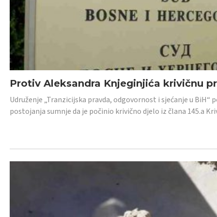
Protiv Aleksandra Knjeginjića krivičnu p
Udruženje „Tranzicijska pravda, odgovornost i sjećanje u BiH“ 
postojanja sumnje da je počinio krivično djelo iz člana 145.a K