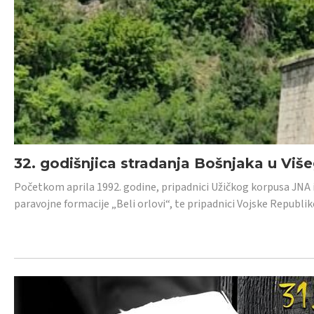
32. godišnjica stradanja Bošnjaka u Viš
Početkom aprila 1992. godine, pripadnici Užičkog korpusa JNA iz 
paravojne formacije „Beli orlovi“, te pripadnici Vojske Republik