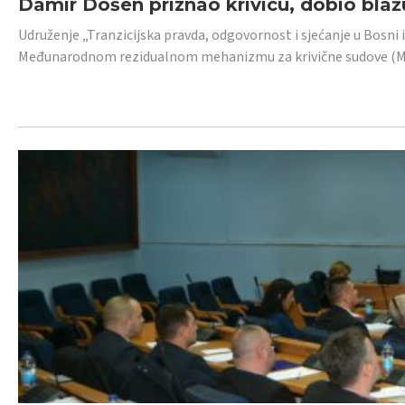
Damir Došen priznao krivicu, dobio blažu
Udruženje „Tranzicijska pravda, odgovornost i sjećanje u Bosni i
Međunarodnom rezidualnom mehanizmu za krivične sudove (MR