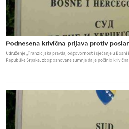
Podnesena krivična prijava protiv posl
Udruženje „Tranzicijska pravda, odgovornost i sjećanje u Bosni 
Republike Srpske, zbog osnovane sumnje da je počinio krivična dj