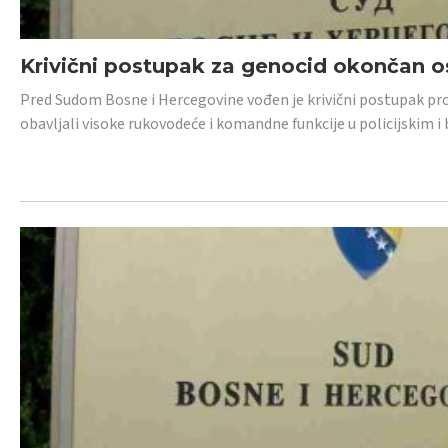
Krivični postupak za genocid okončan 
Pred Sudom Bosne i Hercegovine vođen je krivični postupak proti
obavljali visoke rukovodeće i komandne funkcije u policijskim