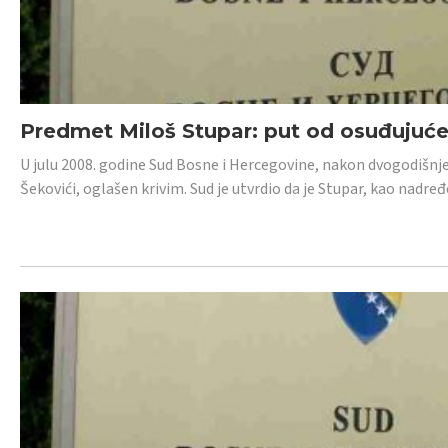
Predmet Miloš Stupar: put od osuđujuć
U julu 2008. godine Sud Bosne i Hercegovine, nakon dvogodišnj
Šekovići, oglašen krivim. Sud je utvrdio da je Stupar, kao nadr