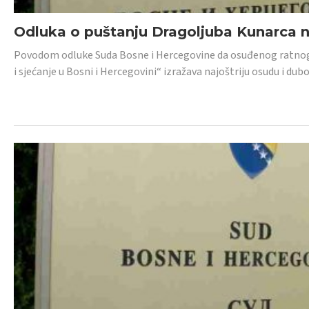
Odluka o puštanju Dragoljuba Kunarca n
Povodom odluke Suda Bosne i Hercegovine da osuđenog ratnog z
i sjećanje u Bosni i Hercegovini“ izražava najoštriju osudu i 