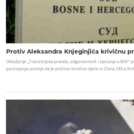
Protiv Aleksandra Knjeginjića krivičnu p
Udruženje „Tranzicijska pravda, odgovornost i sjećanje u BiH“ 
postojanja sumnje da je počinio krivično djelo iz člana 145.a K