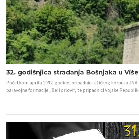
32. godišnjica stradanja Bošnjaka u Viš
Početkom aprila 1992. godine, pripadnici Užičkog korpusa JNA iz 
paravojne formacije „Beli orlovi“, te pripadnici Vojske Republik