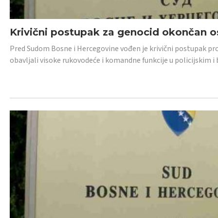
Krivični postupak za genocid okončan 
Pred Sudom Bosne i Hercegovine vođen je krivični postupak proti
obavljali visoke rukovodeće i komandne funkcije u policijskim