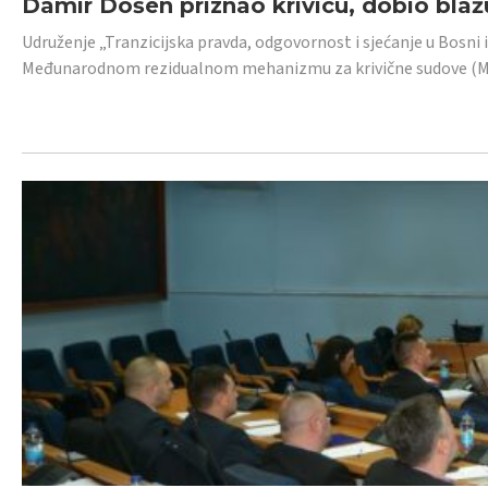
Damir Došen priznao krivicu, dobio blažu
Udruženje „Tranzicijska pravda, odgovornost i sjećanje u Bosni i
Međunarodnom rezidualnom mehanizmu za krivične sudove (MR