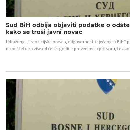
Sud BiH odbija objaviti podatke o odštet
kako se troši javni novac
Udruženje „Tranzicijska pravda, odgovornost i sjećanje u BiH“ p
na odštetu za više od četiri godine provedene u pritvoru, te ako