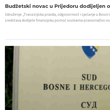
Budžetski novac u Prijedoru dodijeljen
Udruženje „Tranzicijska pravda, odgovornost i sjećanje u Bosni 
sredstava dodijele finansijsku pomoć osobama pravosnažno os