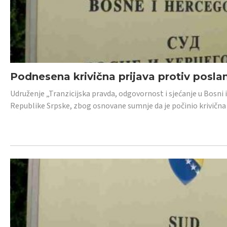
Podnesena krivična prijava protiv posl
Udruženje „Tranzicijska pravda, odgovornost i sjećanje u Bosni 
Republike Srpske, zbog osnovane sumnje da je počinio krivična dj