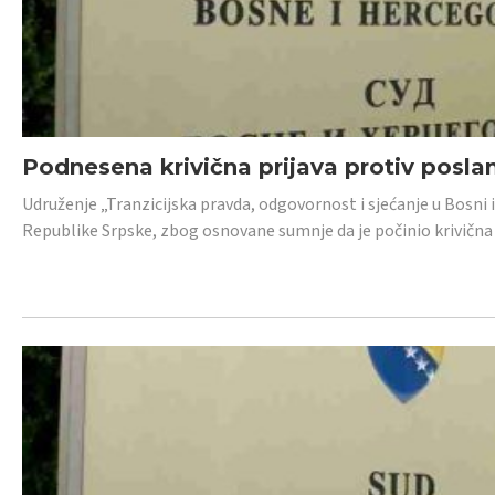
Podnesena krivična prijava protiv posl
Udruženje „Tranzicijska pravda, odgovornost i sjećanje u Bosni 
Republike Srpske, zbog osnovane sumnje da je počinio krivična dj