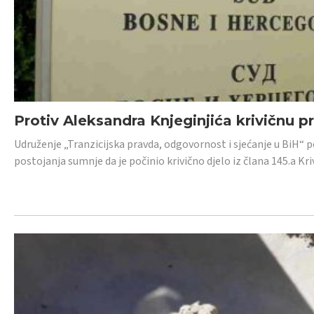
Protiv Aleksandra Knjeginjića krivičnu p
Udruženje „Tranzicijska pravda, odgovornost i sjećanje u BiH“ 
postojanja sumnje da je počinio krivično djelo iz člana 145.a K