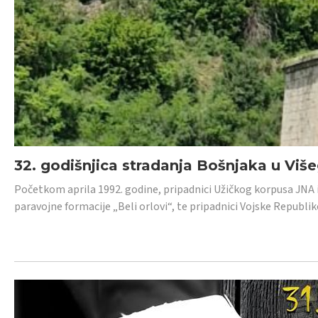
32. godišnjica stradanja Bošnjaka u Viš
Početkom aprila 1992. godine, pripadnici Užičkog korpusa JNA iz 
paravojne formacije „Beli orlovi“, te pripadnici Vojske Republik