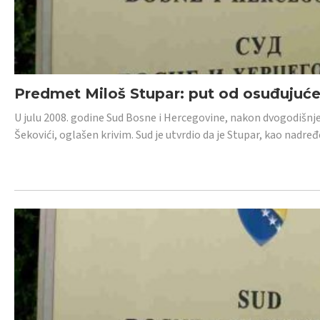
Predmet Miloš Stupar: put od osuđujuć
U julu 2008. godine Sud Bosne i Hercegovine, nakon dvogodišnj
Šekovići, oglašen krivim. Sud je utvrdio da je Stupar, kao nadr