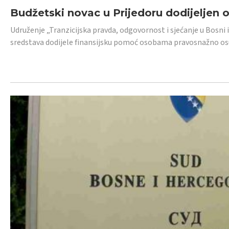
Budžetski novac u Prijedoru dodijeljen
Udruženje „Tranzicijska pravda, odgovornost i sjećanje u Bosni 
sredstava dodijele finansijsku pomoć osobama pravosnažno os