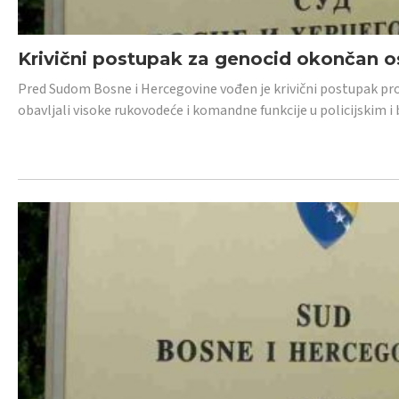
Krivični postupak za genocid okončan 
Pred Sudom Bosne i Hercegovine vođen je krivični postupak proti
obavljali visoke rukovodeće i komandne funkcije u policijskim