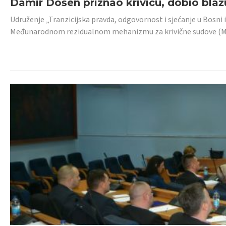
Damir Došen priznao krivicu, dobio blažu
Udruženje „Tranzicijska pravda, odgovornost i sjećanje u Bosni i
Međunarodnom rezidualnom mehanizmu za krivične sudove (MR