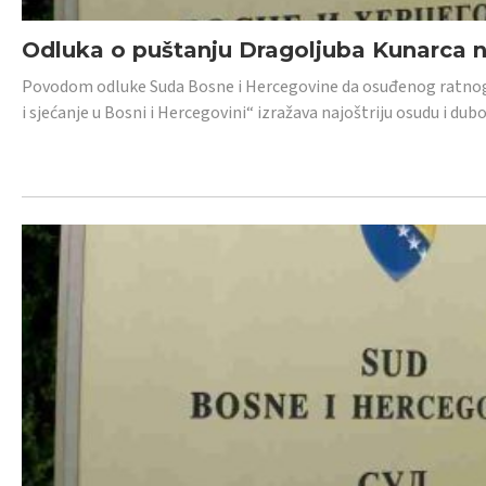
Odluka o puštanju Dragoljuba Kunarca n
Povodom odluke Suda Bosne i Hercegovine da osuđenog ratnog z
i sjećanje u Bosni i Hercegovini“ izražava najoštriju osudu i 