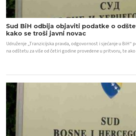
Sud BiH odbija objaviti podatke o odštet
kako se troši javni novac
Udruženje „Tranzicijska pravda, odgovornost i sjećanje u BiH“ p
na odštetu za više od četiri godine provedene u pritvoru, te ako