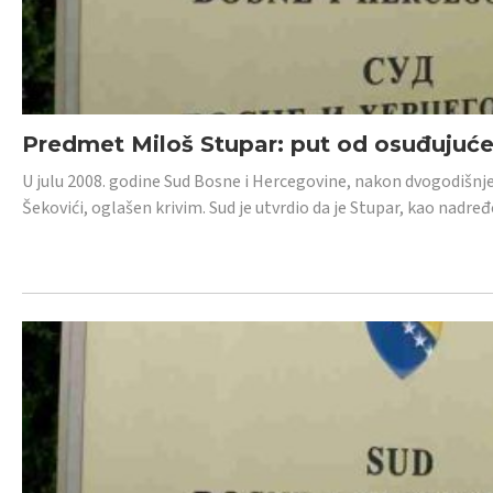
Predmet Miloš Stupar: put od osuđujuć
U julu 2008. godine Sud Bosne i Hercegovine, nakon dvogodišnj
Šekovići, oglašen krivim. Sud je utvrdio da je Stupar, kao nadr