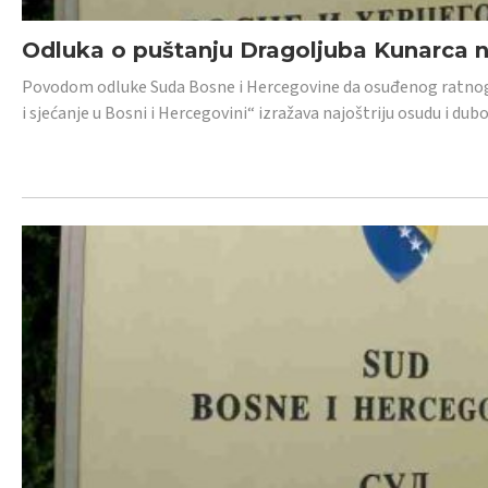
Odluka o puštanju Dragoljuba Kunarca n
Povodom odluke Suda Bosne i Hercegovine da osuđenog ratnog z
i sjećanje u Bosni i Hercegovini“ izražava najoštriju osudu i 