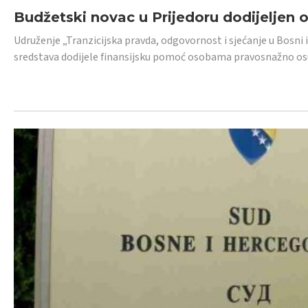
Budžetski novac u Prijedoru dodijeljen
Udruženje „Tranzicijska pravda, odgovornost i sjećanje u Bosni 
sredstava dodijele finansijsku pomoć osobama pravosnažno os