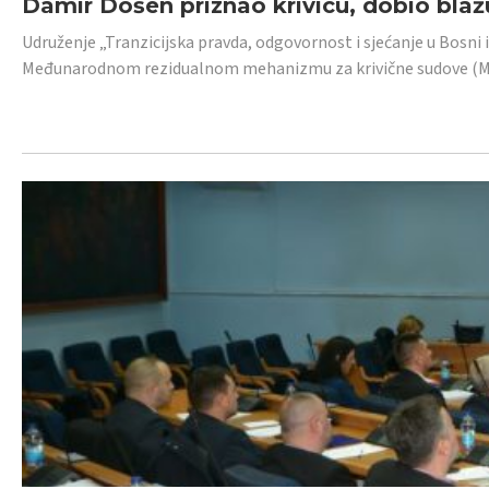
Damir Došen priznao krivicu, dobio blažu
Udruženje „Tranzicijska pravda, odgovornost i sjećanje u Bosni i
Međunarodnom rezidualnom mehanizmu za krivične sudove (MR