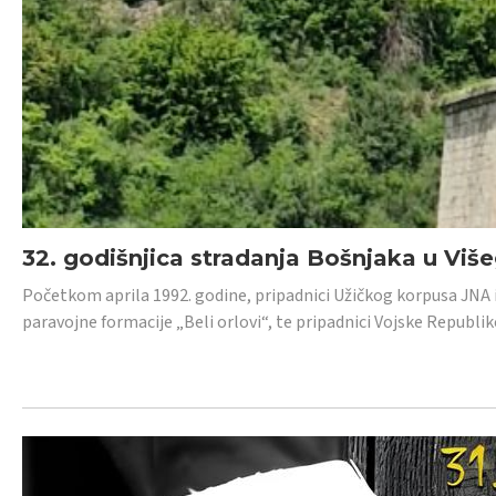
32. godišnjica stradanja Bošnjaka u Viš
Početkom aprila 1992. godine, pripadnici Užičkog korpusa JNA iz 
paravojne formacije „Beli orlovi“, te pripadnici Vojske Republik