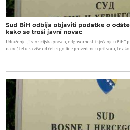
Sud BiH odbija objaviti podatke o odštet
kako se troši javni novac
Udruženje „Tranzicijska pravda, odgovornost i sjećanje u BiH“ p
na odštetu za više od četiri godine provedene u pritvoru, te ako