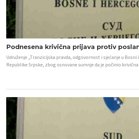
Podnesena krivična prijava protiv posl
Udruženje „Tranzicijska pravda, odgovornost i sjećanje u Bosni 
Republike Srpske, zbog osnovane sumnje da je počinio krivična dj