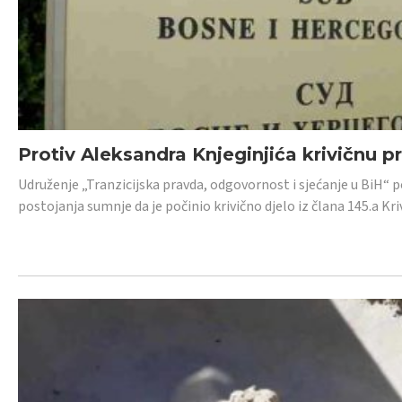
Protiv Aleksandra Knjeginjića krivičnu p
Udruženje „Tranzicijska pravda, odgovornost i sjećanje u BiH“ 
postojanja sumnje da je počinio krivično djelo iz člana 145.a K