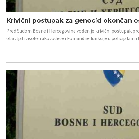
Krivični postupak za genocid okončan 
Pred Sudom Bosne i Hercegovine vođen je krivični postupak proti
obavljali visoke rukovodeće i komandne funkcije u policijskim