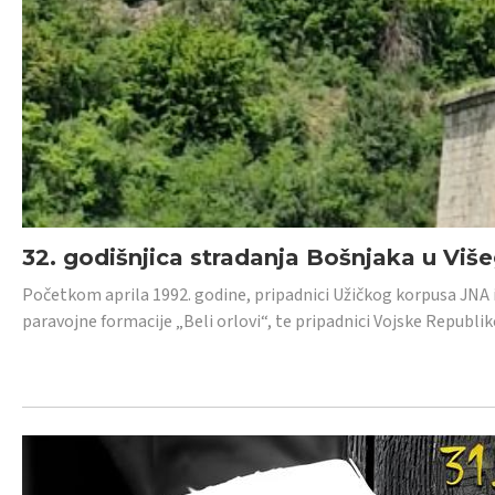
32. godišnjica stradanja Bošnjaka u Viš
Početkom aprila 1992. godine, pripadnici Užičkog korpusa JNA iz 
paravojne formacije „Beli orlovi“, te pripadnici Vojske Republik