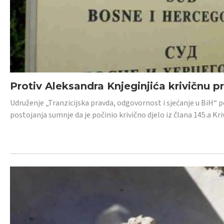
Protiv Aleksandra Knjeginjića krivičnu p
Udruženje „Tranzicijska pravda, odgovornost i sjećanje u BiH“ 
postojanja sumnje da je počinio krivično djelo iz člana 145.a K