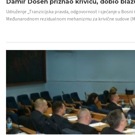
Damir Došen priznao krivicu, dobio blažu
Udruženje „Tranzicijska pravda, odgovornost i sjećanje u Bosni i
Međunarodnom rezidualnom mehanizmu za krivične sudove (MR