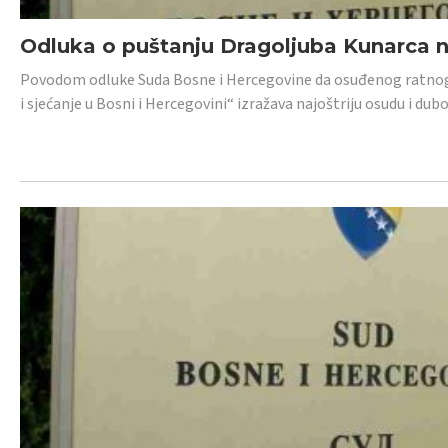
Odluka o puštanju Dragoljuba Kunarca n
Povodom odluke Suda Bosne i Hercegovine da osuđenog ratnog z
i sjećanje u Bosni i Hercegovini“ izražava najoštriju osudu i 