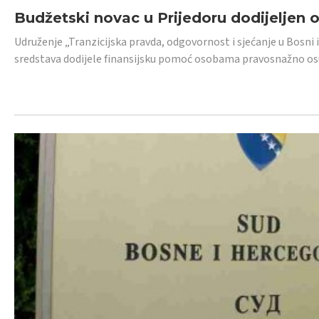
Budžetski novac u Prijedoru dodijeljen
Udruženje „Tranzicijska pravda, odgovornost i sjećanje u Bosni 
sredstava dodijele finansijsku pomoć osobama pravosnažno os