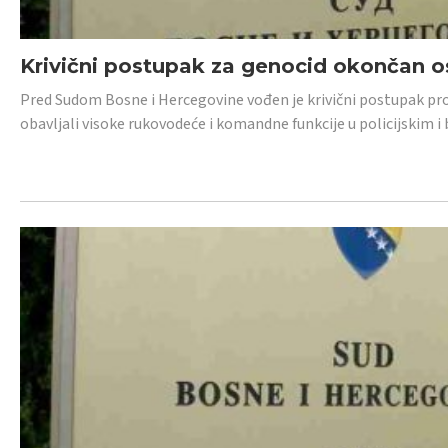
Krivični postupak za genocid okončan 
Pred Sudom Bosne i Hercegovine vođen je krivični postupak proti
obavljali visoke rukovodeće i komandne funkcije u policijskim