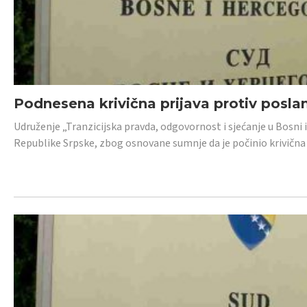
Podnesena krivična prijava protiv posl
Udruženje „Tranzicijska pravda, odgovornost i sjećanje u Bosni 
Republike Srpske, zbog osnovane sumnje da je počinio krivična dj