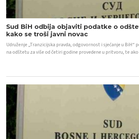
Sud BiH odbija objaviti podatke o odštet
kako se troši javni novac
Udruženje „Tranzicijska pravda, odgovornost i sjećanje u BiH“ p
na odštetu za više od četiri godine provedene u pritvoru, te ako