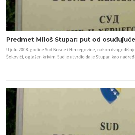
Predmet Miloš Stupar: put od osuđujuć
U julu 2008. godine Sud Bosne i Hercegovine, nakon dvogodišnj
Šekovići, oglašen krivim. Sud je utvrdio da je Stupar, kao nadr