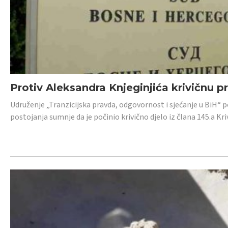
Protiv Aleksandra Knjeginjića krivičnu p
Udruženje „Tranzicijska pravda, odgovornost i sjećanje u BiH“ 
postojanja sumnje da je počinio krivično djelo iz člana 145.a K