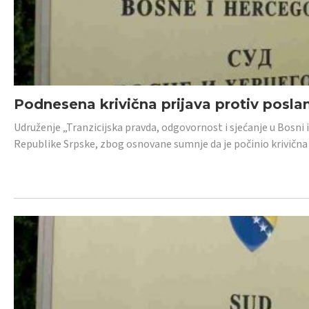
Podnesena krivična prijava protiv posl
Udruženje „Tranzicijska pravda, odgovornost i sjećanje u Bosni 
Republike Srpske, zbog osnovane sumnje da je počinio krivična dj