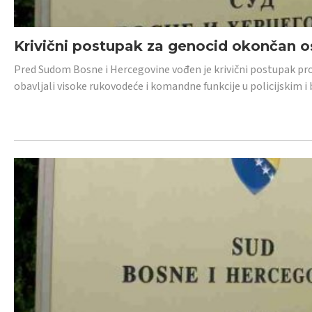
Krivični postupak za genocid okončan 
Pred Sudom Bosne i Hercegovine vođen je krivični postupak proti
obavljali visoke rukovodeće i komandne funkcije u policijskim