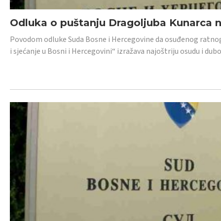
Odluka o puštanju Dragoljuba Kunarca n
Povodom odluke Suda Bosne i Hercegovine da osuđenog ratnog z
i sjećanje u Bosni i Hercegovini“ izražava najoštriju osudu i 