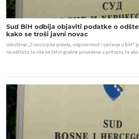
Sud BiH odbija objaviti podatke o odštet
kako se troši javni novac
Udruženje „Tranzicijska pravda, odgovornost i sjećanje u BiH“ p
na odštetu za više od četiri godine provedene u pritvoru, te ako