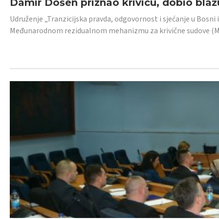
Damir Došen priznao krivicu, dobio blažu
Udruženje „Tranzicijska pravda, odgovornost i sjećanje u Bosni i
Međunarodnom rezidualnom mehanizmu za krivične sudove (MR