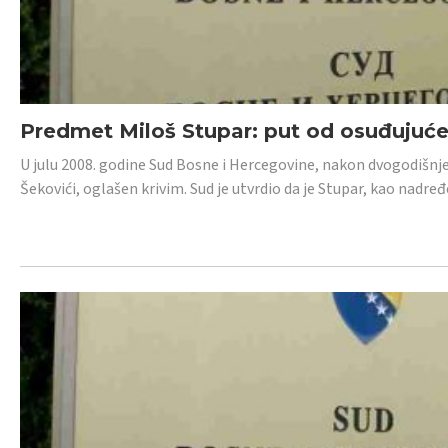
Predmet Miloš Stupar: put od osuđujuć
U julu 2008. godine Sud Bosne i Hercegovine, nakon dvogodišnj
Šekovići, oglašen krivim. Sud je utvrdio da je Stupar, kao nadr