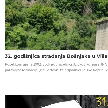
32. godišnjica stradanja Bošnjaka u Viš
Početkom aprila 1992. godine, pripadnici Užičkog korpusa JNA iz 
paravojne formacije „Beli orlovi“, te pripadnici Vojske Republik