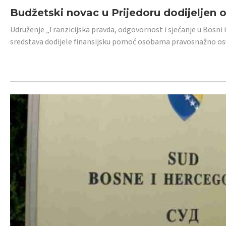
Budžetski novac u Prijedoru dodijeljen
Udruženje „Tranzicijska pravda, odgovornost i sjećanje u Bosni 
sredstava dodijele finansijsku pomoć osobama pravosnažno os