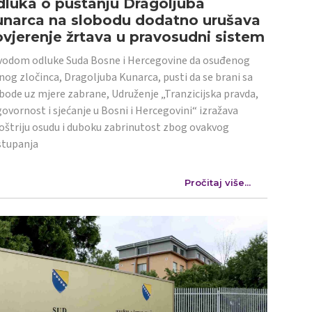
luka o puštanju Dragoljuba
unarca na slobodu dodatno urušava
vjerenje žrtava u pravosudni sistem
odom odluke Suda Bosne i Hercegovine da osuđenog
nog zločinca, Dragoljuba Kunarca, pusti da se brani sa
bode uz mjere zabrane, Udruženje „Tranzicijska pravda,
ovornost i sjećanje u Bosni i Hercegovini“ izražava
oštriju osudu i duboku zabrinutost zbog ovakvog
stupanja
Pročitaj više...