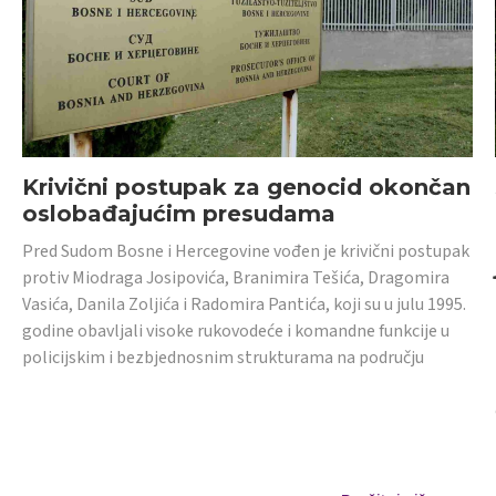
Krivični postupak za genocid okončan
oslobađajućim presudama
Pred Sudom Bosne i Hercegovine vođen je krivični postupak
protiv Miodraga Josipovića, Branimira Tešića, Dragomira
Vasića, Danila Zoljića i Radomira Pantića, koji su u julu 1995.
godine obavljali visoke rukovodeće i komandne funkcije u
policijskim i bezbjednosnim strukturama na području