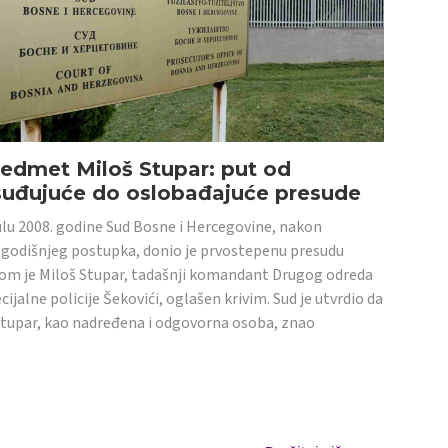
edmet Miloš Stupar: put od
suđujuće do oslobađajuće presude
ulu 2008. godine Sud Bosne i Hercegovine, nakon
godišnjeg postupka, donio je prvostepenu presudu
om je Miloš Stupar, tadašnji komandant Drugog odreda
cijalne policije Šekovići, oglašen krivim. Sud je utvrdio da
Stupar, kao nadređena i odgovorna osoba, znao