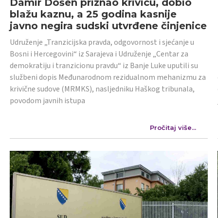
Damir Došen priznao krivicu, dobio
blažu kaznu, a 25 godina kasnije
javno negira sudski utvrđene činjenice
Udruženje „Tranzicijska pravda, odgovornost i sjećanje u
Bosni i Hercegovini“ iz Sarajeva i Udruženje „Centar za
demokratiju i tranzicionu pravdu“ iz Banje Luke uputili su
službeni dopis Međunarodnom rezidualnom mehanizmu za
krivične sudove (MRMKS), nasljedniku Haškog tribunala,
povodom javnih istupa
Pročitaj više...