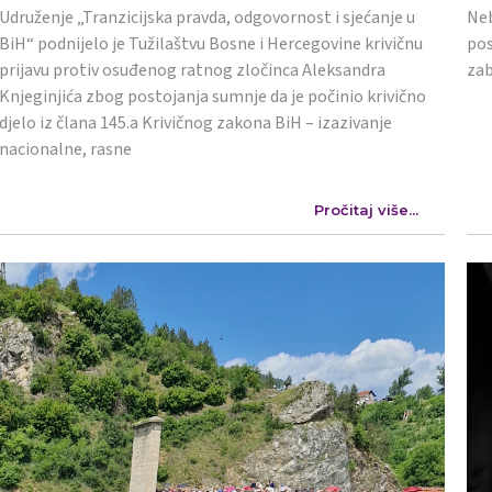
Udruženje „Tranzicijska pravda, odgovornost i sjećanje u
Neb
BiH“ podnijelo je Tužilaštvu Bosne i Hercegovine krivičnu
pos
prijavu protiv osuđenog ratnog zločinca Aleksandra
zab
Knjeginjića zbog postojanja sumnje da je počinio krivično
djelo iz člana 145.a Krivičnog zakona BiH – izazivanje
nacionalne, rasne
Pročitaj više...