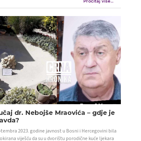
Pročitaj više...
učaj dr. Nebojše Mraovića – gdje je
ravda?
tembra 2023. godine javnost u Bosni i Hercegovini bila
šokirana viješću da su u dvorištu porodične kuće ljekara