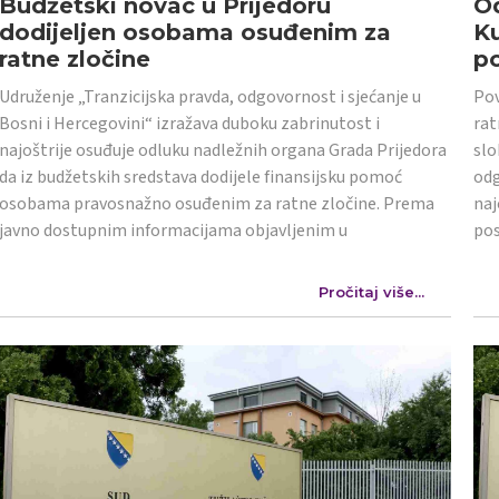
Budžetski novac u Prijedoru
Od
dodijeljen osobama osuđenim za
K
ratne zločine
po
Udruženje „Tranzicijska pravda, odgovornost i sjećanje u
Pov
Bosni i Hercegovini“ izražava duboku zabrinutost i
rat
najoštrije osuđuje odluku nadležnih organa Grada Prijedora
slo
da iz budžetskih sredstava dodijele finansijsku pomoć
odg
osobama pravosnažno osuđenim za ratne zločine. Prema
naj
javno dostupnim informacijama objavljenim u
po
Pročitaj više...