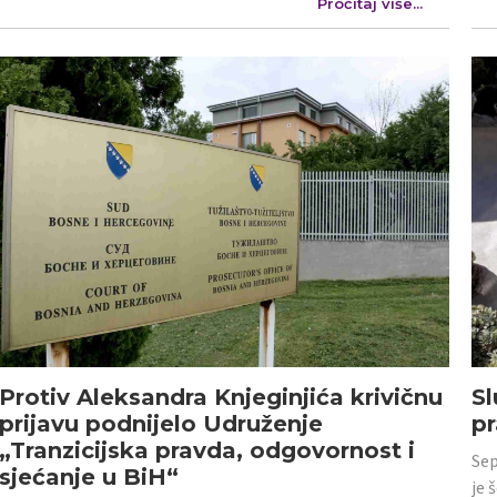
Pročitaj više...
Protiv Aleksandra Knjeginjića krivičnu
Sl
prijavu podnijelo Udruženje
p
„Tranzicijska pravda, odgovornost i
Sep
sjećanje u BiH“
je 