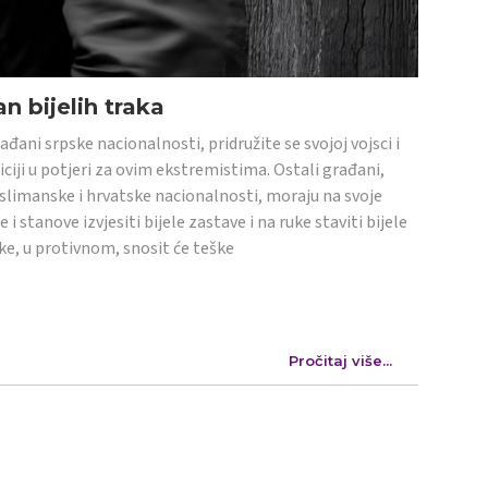
n bijelih traka
ađani srpske nacionalnosti, pridružite se svojoj vojsci i
iciji u potjeri za ovim ekstremistima. Ostali građani,
limanske i hrvatske nacionalnosti, moraju na svoje
e i stanove izvjesiti bijele zastave i na ruke staviti bijele
ke, u protivnom, snosit će teške
Pročitaj više...