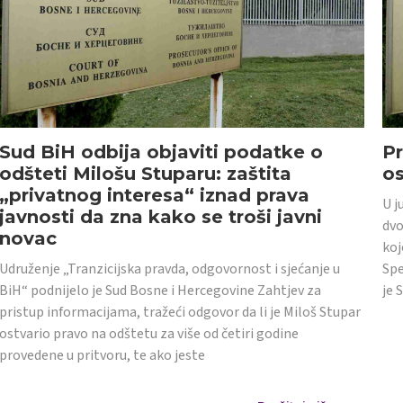
Sud BiH odbija objaviti podatke o
Pr
odšteti Milošu Stuparu: zaštita
o
„privatnog interesa“ iznad prava
U j
javnosti da zna kako se troši javni
dvo
novac
koj
Udruženje „Tranzicijska pravda, odgovornost i sjećanje u
Spe
BiH“ podnijelo je Sud Bosne i Hercegovine Zahtjev za
je 
pristup informacijama, tražeći odgovor da li je Miloš Stupar
ostvario pravo na odštetu za više od četiri godine
provedene u pritvoru, te ako jeste