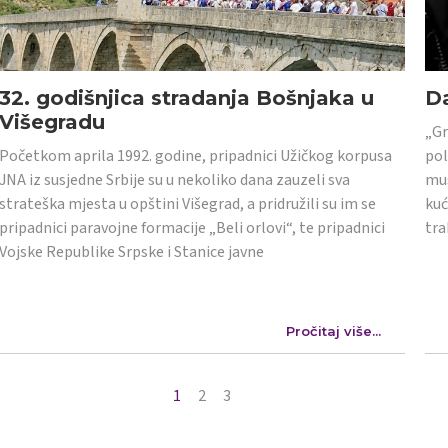
32. godišnjica stradanja Bošnjaka u
Da
Višegradu
„Gr
Početkom aprila 1992. godine, pripadnici Užičkog korpusa
pol
JNA iz susjedne Srbije su u nekoliko dana zauzeli sva
mus
strateška mjesta u opštini Višegrad, a pridružili su im se
kuć
pripadnici paravojne formacije „Beli orlovi“, te pripadnici
tra
Vojske Republike Srpske i Stanice javne
Pročitaj više...
1
2
3