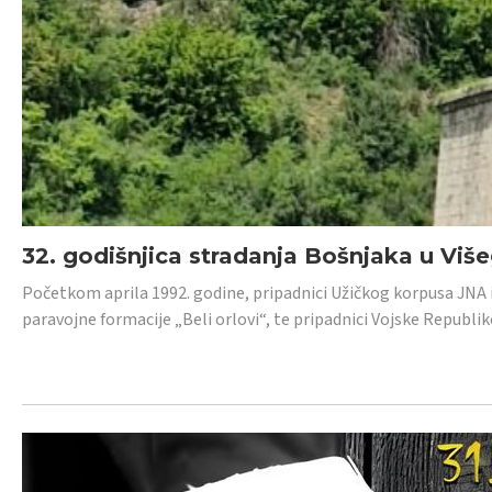
32. godišnjica stradanja Bošnjaka u Viš
Početkom aprila 1992. godine, pripadnici Užičkog korpusa JNA iz 
paravojne formacije „Beli orlovi“, te pripadnici Vojske Republik