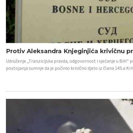
Protiv Aleksandra Knjeginjića krivičnu p
Udruženje „Tranzicijska pravda, odgovornost i sjećanje u BiH“ 
postojanja sumnje da je počinio krivično djelo iz člana 145.a K