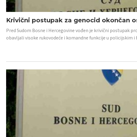
Krivični postupak za genocid okončan 
Pred Sudom Bosne i Hercegovine vođen je krivični postupak proti
obavljali visoke rukovodeće i komandne funkcije u policijskim