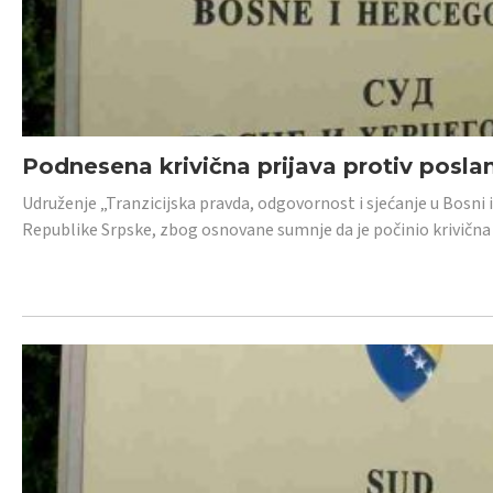
Podnesena krivična prijava protiv posl
Udruženje „Tranzicijska pravda, odgovornost i sjećanje u Bosni 
Republike Srpske, zbog osnovane sumnje da je počinio krivična dj