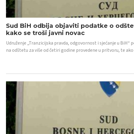
Sud BiH odbija objaviti podatke o odštet
kako se troši javni novac
Udruženje „Tranzicijska pravda, odgovornost i sjećanje u BiH“ p
na odštetu za više od četiri godine provedene u pritvoru, te ako