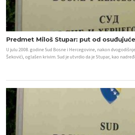
Predmet Miloš Stupar: put od osuđujuć
U julu 2008. godine Sud Bosne i Hercegovine, nakon dvogodišnj
Šekovići, oglašen krivim. Sud je utvrdio da je Stupar, kao nadr