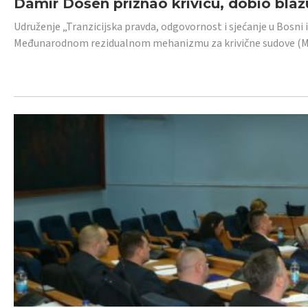
Damir Došen priznao krivicu, dobio blažu
Udruženje „Tranzicijska pravda, odgovornost i sjećanje u Bosni i
Međunarodnom rezidualnom mehanizmu za krivične sudove (MR