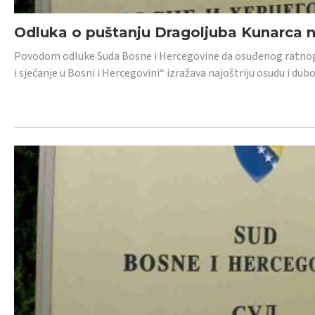
Odluka o puštanju Dragoljuba Kunarca n
Povodom odluke Suda Bosne i Hercegovine da osuđenog ratnog z
i sjećanje u Bosni i Hercegovini“ izražava najoštriju osudu i 