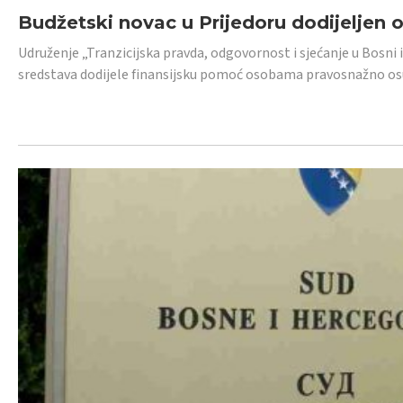
Budžetski novac u Prijedoru dodijeljen
Udruženje „Tranzicijska pravda, odgovornost i sjećanje u Bosni 
sredstava dodijele finansijsku pomoć osobama pravosnažno os