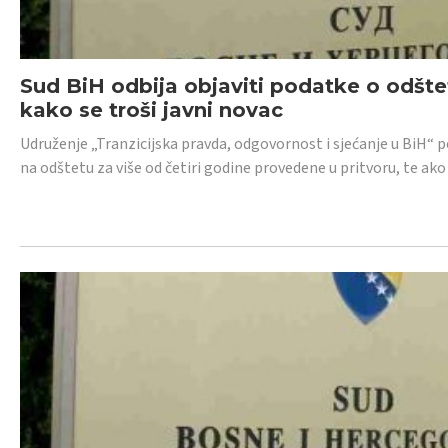
Sud BiH odbija objaviti podatke o odštet
kako se troši javni novac
Udruženje „Tranzicijska pravda, odgovornost i sjećanje u BiH“ p
na odštetu za više od četiri godine provedene u pritvoru, te ako