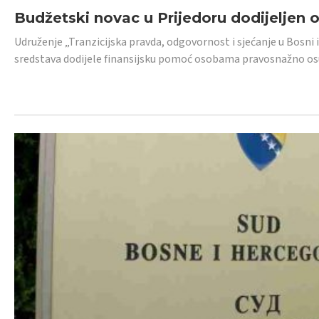
Budžetski novac u Prijedoru dodijeljen
Udruženje „Tranzicijska pravda, odgovornost i sjećanje u Bosni 
sredstava dodijele finansijsku pomoć osobama pravosnažno os