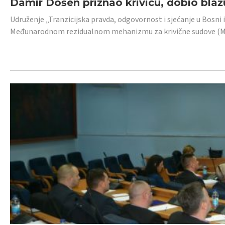
Damir Došen priznao krivicu, dobio blažu
Udruženje „Tranzicijska pravda, odgovornost i sjećanje u Bosni i
Međunarodnom rezidualnom mehanizmu za krivične sudove (MR