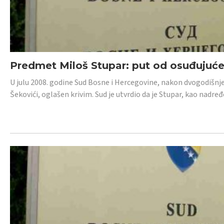
Predmet Miloš Stupar: put od osuđujuć
U julu 2008. godine Sud Bosne i Hercegovine, nakon dvogodišnj
Šekovići, oglašen krivim. Sud je utvrdio da je Stupar, kao nadr