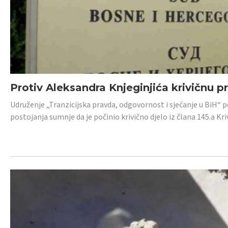
Protiv Aleksandra Knjeginjića krivičnu p
Udruženje „Tranzicijska pravda, odgovornost i sjećanje u BiH“ 
postojanja sumnje da je počinio krivično djelo iz člana 145.a K