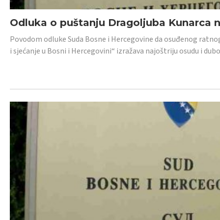
Odluka o puštanju Dragoljuba Kunarca n
Povodom odluke Suda Bosne i Hercegovine da osuđenog ratnog z
i sjećanje u Bosni i Hercegovini“ izražava najoštriju osudu i 