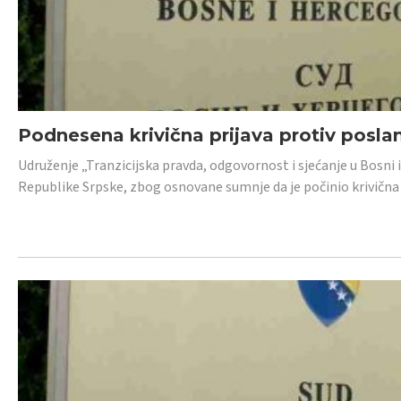
Podnesena krivična prijava protiv posl
Udruženje „Tranzicijska pravda, odgovornost i sjećanje u Bosni 
Republike Srpske, zbog osnovane sumnje da je počinio krivična dj