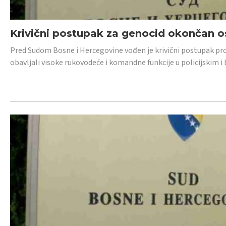
Krivični postupak za genocid okončan 
Pred Sudom Bosne i Hercegovine vođen je krivični postupak proti
obavljali visoke rukovodeće i komandne funkcije u policijskim