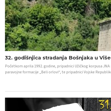
32. godišnjica stradanja Bošnjaka u Viš
Početkom aprila 1992. godine, pripadnici Užičkog korpusa JNA iz 
paravojne formacije „Beli orlovi“, te pripadnici Vojske Republik