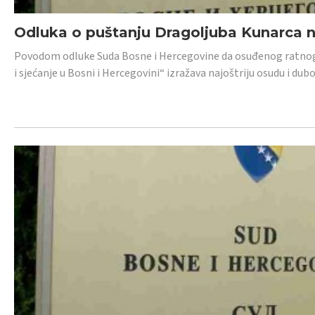
Odluka o puštanju Dragoljuba Kunarca n
Povodom odluke Suda Bosne i Hercegovine da osuđenog ratnog z
i sjećanje u Bosni i Hercegovini“ izražava najoštriju osudu i 