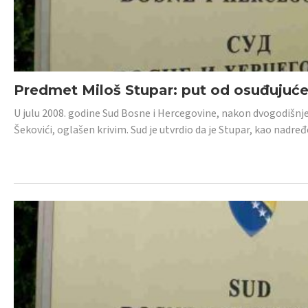
Predmet Miloš Stupar: put od osuđujuć
U julu 2008. godine Sud Bosne i Hercegovine, nakon dvogodišnj
Šekovići, oglašen krivim. Sud je utvrdio da je Stupar, kao nadr