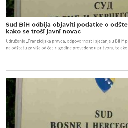
Sud BiH odbija objaviti podatke o odštet
kako se troši javni novac
Udruženje „Tranzicijska pravda, odgovornost i sjećanje u BiH“ p
na odštetu za više od četiri godine provedene u pritvoru, te ako