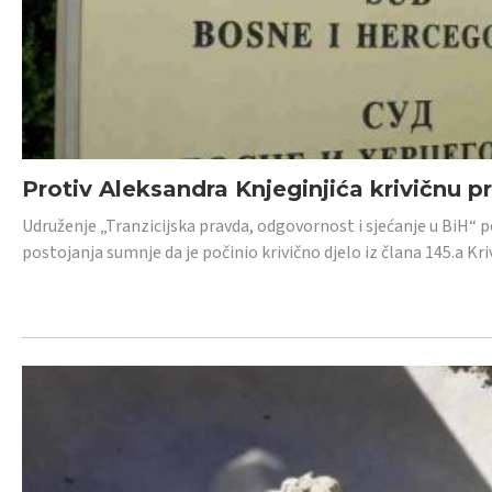
Protiv Aleksandra Knjeginjića krivičnu p
Udruženje „Tranzicijska pravda, odgovornost i sjećanje u BiH“ 
postojanja sumnje da je počinio krivično djelo iz člana 145.a K