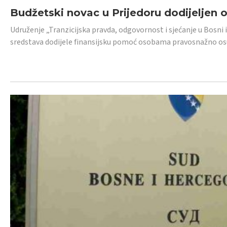
Budžetski novac u Prijedoru dodijeljen
Udruženje „Tranzicijska pravda, odgovornost i sjećanje u Bosni 
sredstava dodijele finansijsku pomoć osobama pravosnažno os