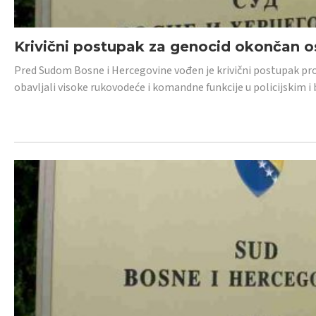
Krivični postupak za genocid okončan 
Pred Sudom Bosne i Hercegovine vođen je krivični postupak proti
obavljali visoke rukovodeće i komandne funkcije u policijskim