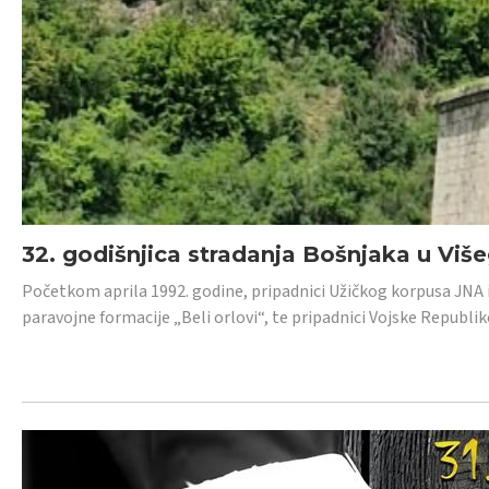
32. godišnjica stradanja Bošnjaka u Viš
Početkom aprila 1992. godine, pripadnici Užičkog korpusa JNA iz 
paravojne formacije „Beli orlovi“, te pripadnici Vojske Republik