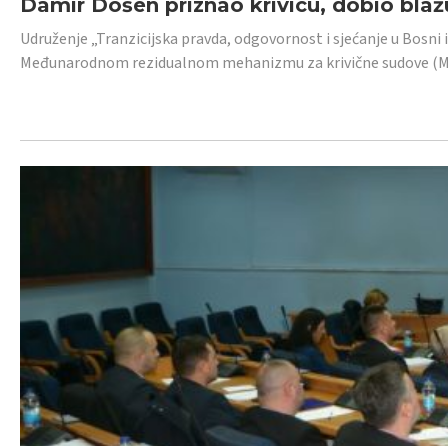
Damir Došen priznao krivicu, dobio blažu
Udruženje „Tranzicijska pravda, odgovornost i sjećanje u Bosni i
Međunarodnom rezidualnom mehanizmu za krivične sudove (MR