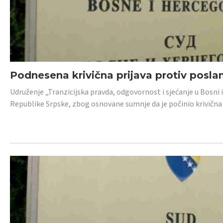
Podnesena krivična prijava protiv posl
Udruženje „Tranzicijska pravda, odgovornost i sjećanje u Bosni 
Republike Srpske, zbog osnovane sumnje da je počinio krivična dj