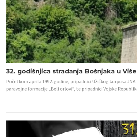
32. godišnjica stradanja Bošnjaka u Viš
Početkom aprila 1992. godine, pripadnici Užičkog korpusa JNA iz 
paravojne formacije „Beli orlovi“, te pripadnici Vojske Republik