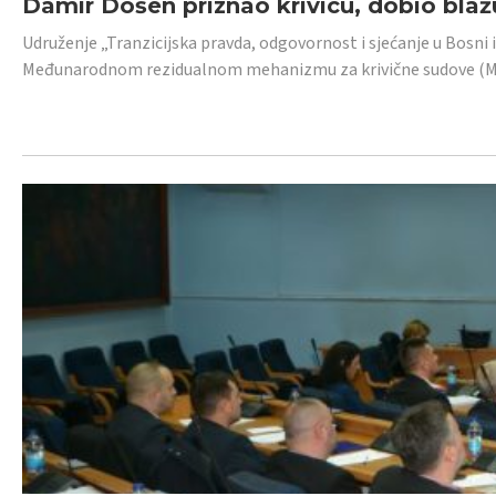
Damir Došen priznao krivicu, dobio blažu
Udruženje „Tranzicijska pravda, odgovornost i sjećanje u Bosni i
Međunarodnom rezidualnom mehanizmu za krivične sudove (MR