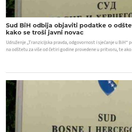
Sud BiH odbija objaviti podatke o odštet
kako se troši javni novac
Udruženje „Tranzicijska pravda, odgovornost i sjećanje u BiH“ p
na odštetu za više od četiri godine provedene u pritvoru, te ako