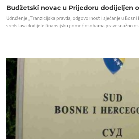
Budžetski novac u Prijedoru dodijeljen
Udruženje „Tranzicijska pravda, odgovornost i sjećanje u Bosni 
sredstava dodijele finansijsku pomoć osobama pravosnažno os