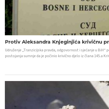
Protiv Aleksandra Knjeginjića krivičnu p
Udruženje „Tranzicijska pravda, odgovornost i sjećanje u BiH“ 
postojanja sumnje da je počinio krivično djelo iz člana 145.a K