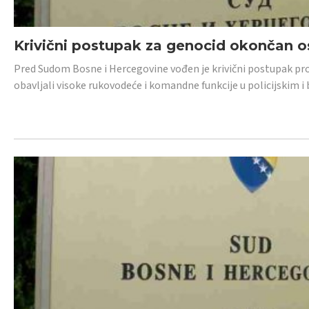
Krivični postupak za genocid okončan 
Pred Sudom Bosne i Hercegovine vođen je krivični postupak proti
obavljali visoke rukovodeće i komandne funkcije u policijskim