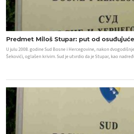
Predmet Miloš Stupar: put od osuđujuć
U julu 2008. godine Sud Bosne i Hercegovine, nakon dvogodišnj
Šekovići, oglašen krivim. Sud je utvrdio da je Stupar, kao nadr