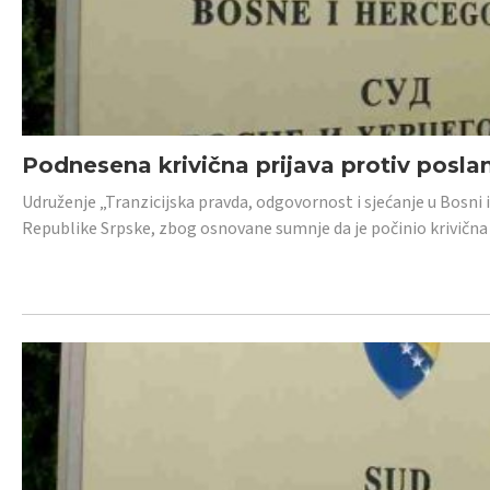
Podnesena krivična prijava protiv posl
Udruženje „Tranzicijska pravda, odgovornost i sjećanje u Bosni 
Republike Srpske, zbog osnovane sumnje da je počinio krivična dj