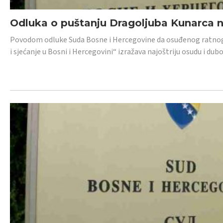
Odluka o puštanju Dragoljuba Kunarca n
Povodom odluke Suda Bosne i Hercegovine da osuđenog ratnog z
i sjećanje u Bosni i Hercegovini“ izražava najoštriju osudu i 